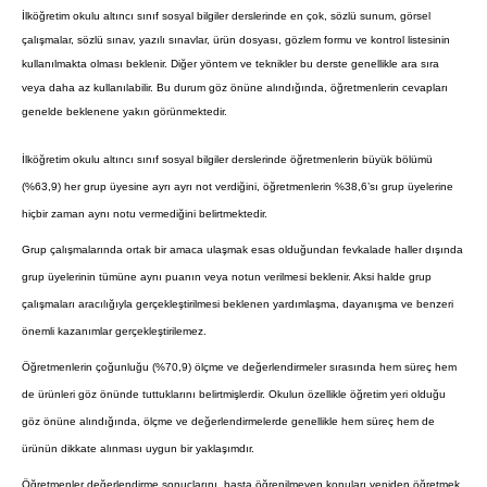
İlköğretim okulu altıncı sınıf sosyal bilgiler derslerinde en çok, sözlü sunum, görsel
çalışmalar, sözlü sınav, yazılı sınavlar, ürün dosyası, gözlem formu ve kontrol listesinin
kullanılmakta olması beklenir. Diğer yöntem ve teknikler bu derste genellikle ara sıra
veya daha az kullanılabilir. Bu durum göz önüne alındığında, öğretmenlerin cevapları
genelde beklenene yakın görünmektedir.
İlköğretim okulu altıncı sınıf sosyal bilgiler derslerinde öğretmenlerin büyük bölümü
(%63,9) her grup üyesine ayrı ayrı not verdiğini, öğretmenlerin %38,6’sı grup üyelerine
hiçbir zaman aynı notu vermediğini belirtmektedir.
Grup çalışmalarında ortak bir amaca ulaşmak esas olduğundan fevkalade haller dışında
grup üyelerinin tümüne aynı puanın veya notun verilmesi beklenir. Aksi halde grup
çalışmaları aracılığıyla gerçekleştirilmesi beklenen yardımlaşma, dayanışma ve benzeri
önemli kazanımlar gerçekleştirilemez.
Öğretmenlerin çoğunluğu (%70,9) ölçme ve değerlendirmeler sırasında hem süreç hem
de ürünleri göz önünde tuttuklarını belirtmişlerdir. Okulun özellikle öğretim yeri olduğu
göz önüne alındığında, ölçme ve değerlendirmelerde genellikle hem süreç hem de
ürünün dikkate alınması uygun bir yaklaşımdır.
Öğretmenler değerlendirme sonuçlarını, başta öğrenilmeyen konuları yeniden öğretmek