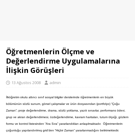
Öğretmenlerin Ölçme ve
Değerlendirme Uygulamalarına
İlişkin Görüşleri
13 Ağustos 2008
admin
İlköğretim okulu altıncı sınıf sosyal bilgiler derslerinde öğretmenlerin en büyük
bölümünün sözlü sunum, görsel çalışmalar ve ürün dosyasından (portfolyo) “Çoğu
Zaman”; proje değerlendirme, drama, sözlü yoklama, yazılı sınavlar, performans ödevi,
grup ve akran değerlendirmesi, özdeğerlendirme, kavram haritaları, tutum ölçeği, gözlem
formu ve kontrol listesinden “Ara Sıra” yararlandıkları anlaşılmaktadır.
Öğretmenlerin
çoğunluğu yapılandırılmış grid’den “Hiçbir Zaman” yararlanmadığını belirtmektedir.