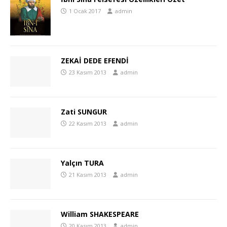
1 Ocak 2017
admin
ZEKAİ DEDE EFENDİ
23 Kasım 2013
admin
Zati SUNGUR
22 Kasım 2013
admin
Yalçın TURA
21 Kasım 2013
admin
William SHAKESPEARE
20 Kasım 2013
admin