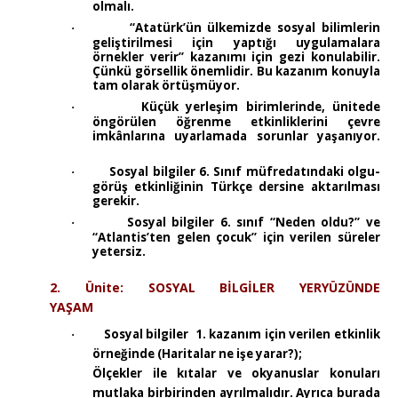
olmalı.
“Atatürk’ün ülkemizde sosyal bilimlerin
·
geliştirilmesi için yaptığı uygulamalara
örnekler verir” kazanımı için gezi konulabilir.
Çünkü görsellik önemlidir. Bu kazanım konuyla
tam olarak örtüşmüyor.
Küçük yerleşim birimlerinde, ünitede
·
öngörülen öğrenme etkinliklerini çevre
imkânlarına uyarlamada sorunlar yaşanıyor.
Sosyal bilgiler 6. Sınıf müfredatındaki olgu-
·
görüş etkinliğinin Türkçe dersine aktarılması
gerekir.
Sosyal bilgiler 6. sınıf “Neden oldu?” ve
·
“Atlantis’ten gelen çocuk” için verilen süreler
yetersiz.
2. Ünite: SOSYAL BİLGİLER YERYÜZÜNDE
YAŞAM
Sosyal bilgiler
1. kazanım için verilen etkinlik
·
örneğinde (Haritalar ne işe yarar?);
Ölçekler ile kıtalar ve okyanuslar konuları
mutlaka birbirinden ayrılmalıdır. Ayrıca burada