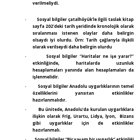
verilmeliydi.
Sosyal bilgiler çatalhöyük’le ilgili taslak kitap
·
sayfa 202’deki tarih şeridinde kronolojik olarak
sıralanması istenen olaylar daha belirgin
olsaydı iyi olurdu. Örn: Tarih çağlarıyla ilişkili
olarak verilseydi daha belirgin olurdu
Sosyal bilgiler “Haritalar ne işe yarar?”
·
etkinliğinde, haritalarda uzunluk
hesaplamaları yanında alan hesaplamaları da
işlenmelidir.
Sosyal bilgiler Anadolu uygarlıklarının temel
·
özelliklerini yansıtan etkinlikler
hazırlanmalıdır.
Bu ünitede, Anadolu’da kurulan uygarlıklara
·
ilişkin olarak Frig, Urartu, Lidya, İyon,
Bizans
gibi uygarlıklar için de etkinlikler
hazırlanmalı.
Sosyal bilgiler “Bir yaşam bir uygarlık” etkinliği
·