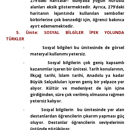
279’daki haritalar- dünyada yoğun nüfuslu
alanları eksik göstermektedir. Ayrıca, 279’daki
haritanın lejantında kullanılan semboller
birbirlerine çok benzediği için, öğrenci bakınca
ayırt edememektedir.
5. Ünite: SOSYAL BİLGİLER İPEK YOLUNDA
TÜRKLER
Sosyal bilgileri bu ünitesinde de görsel
·
materyal kullanımı yetersiz.
Sosyal bilgilerin çok geniş kapsamlı
·
kazanımlar içeren bir ünitesi. Tarih konularının,
İlkçağ tarihi, İslam tarihi, Anadolu ya kadar
Büyük Selçukluları içeren geniş bir yelpaze yer
alıyor. Kültür ve medeniyet de işin içine
girdiğinden, süre çok verilmiş olmasına rağmen
yetersiz kalıyor.
Sosyal bilgilerin
bu ünitesinde yer alan
·
destanlardan öğrencilerin çıkarım yapması güç
oluyor. Destanlar öğrencilerin seviyelerinin
üstünde gözüküyor.