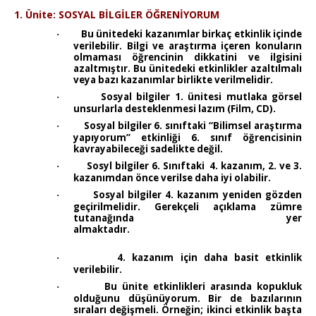
1. Ünite: SOSYAL BİLGİLER ÖĞRENİYORUM
Bu ünitedeki kazanımlar birkaç etkinlik içinde
·
verilebilir. Bilgi ve araştırma içeren konuların
olmaması öğrencinin dikkatini ve ilgisini
azaltmıştır. Bu ünitedeki etkinlikler azaltılmalı
veya bazı kazanımlar birlikte verilmelidir.
Sosyal bilgiler 1. ünitesi mutlaka görsel
·
unsurlarla desteklenmesi lazım (Film, CD).
Sosyal bilgiler 6. sınıftaki “Bilimsel araştırma
·
yapıyorum” etkinliği 6. sınıf öğrencisinin
kavrayabileceği sadelikte değil.
Sosyl bilgiler 6. Sınıftaki
4. kazanım, 2. ve 3.
·
kazanımdan önce verilse daha iyi olabilir.
Sosyal bilgiler 4. kazanım yeniden gözden
·
geçirilmelidir. Gerekçeli açıklama zümre
tutanağında yer
almaktadır.
4. kazanım için daha basit etkinlik
·
verilebilir.
Bu ünite etkinlikleri arasında kopukluk
·
olduğunu düşünüyorum. Bir de bazılarının
sıraları değişmeli. Örneğin; ikinci etkinlik başta