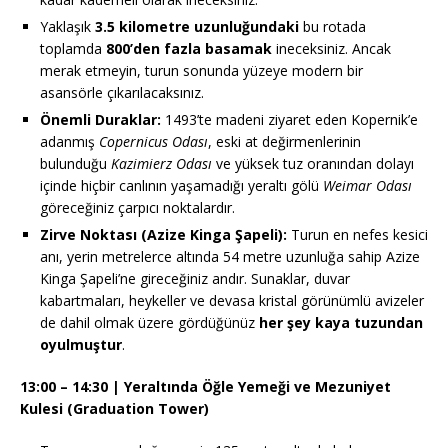
Yaklaşık
3.5 kilometre uzunluğundaki
bu rotada
toplamda
800’den fazla basamak
ineceksiniz. Ancak
merak etmeyin, turun sonunda yüzeye modern bir
asansörle çıkarılacaksınız.
Önemli Duraklar:
1493’te madeni ziyaret eden Kopernik’e
adanmış
Copernicus Odası
, eski at değirmenlerinin
bulunduğu
Kazimierz Odası
ve yüksek tuz oranından dolayı
içinde hiçbir canlının yaşamadığı yeraltı gölü
Weimar Odası
göreceğiniz çarpıcı noktalardır.
Zirve Noktası (Azize Kinga Şapeli):
Turun en nefes kesici
anı, yerin metrelerce altında 54 metre uzunluğa sahip Azize
Kinga Şapeli’ne gireceğiniz andır. Sunaklar, duvar
kabartmaları, heykeller ve devasa kristal görünümlü avizeler
de dahil olmak üzere gördüğünüz
her şey kaya tuzundan
oyulmuştur
.
13:00 – 14:30 | Yeraltında Öğle Yemeği ve Mezuniyet
Kulesi (Graduation Tower)