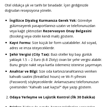
Otel oldukça şık ve tarihi bir binadadır. İçeri girdiğinizde
doğrudan resepsiyona yönelin.
İngilizce Diyalog Kurmanıza Gerek Yok:
Görevliye
gülümseyerek pasaportlarınızı uzatın ve telefonunuzdan
veya kağıt çıktınızdan
Rezervasyon Onay Belgesini
(Booking veya otelin kendi maili) gösterin.
Kayıt Formu:
Size küçük bir form uzatabilirler. Ad soyad,
adres ve imza isteyeceklerdir.
Şehir Vergisi (City Tax):
Bazı oteller kişi başı günlük
yaklaşık 1.5 – 2 Euro (6-8 Zloty) civarı bir şehir vergisi alabilir.
Bunu girişte nakit veya kartla ödemeniz istenirse şaşırmayın.
Anahtar ve Bilgi:
Size oda kartınızı/anahtarınızı verirken
kahvaltı saatini (Breakfast hours) ve Wi-Fi şifresini
(Password) söyleyeceklerdir. Anlamazsanız telefonunuzun
çevirisinden “Kahvaltı saat kaçta?” diye yazıp gösterin.
Odaya Yerleşme ve Lojistik Kontrol (İlk 30 Dakika)