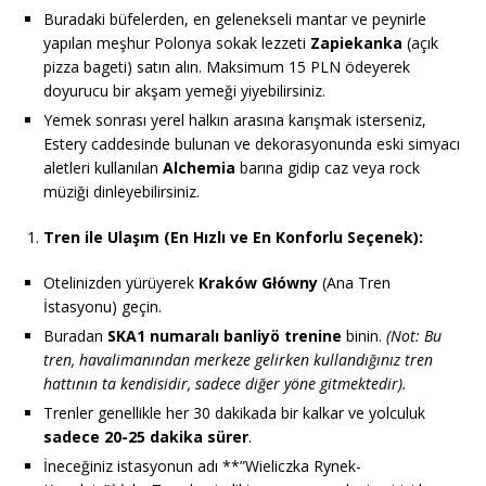
Buradaki büfelerden, en gelenekseli mantar ve peynirle
yapılan meşhur Polonya sokak lezzeti
Zapiekanka
(açık
pizza bageti) satın alın. Maksimum 15 PLN ödeyerek
doyurucu bir akşam yemeği yiyebilirsiniz.
Yemek sonrası yerel halkın arasına karışmak isterseniz,
Estery caddesinde bulunan ve dekorasyonunda eski simyacı
aletleri kullanılan
Alchemia
barına gidip caz veya rock
müziği dinleyebilirsiniz.
Tren ile Ulaşım (En Hızlı ve En Konforlu Seçenek):
Otelinizden yürüyerek
Kraków Główny
(Ana Tren
İstasyonu) geçin.
Buradan
SKA1 numaralı banliyö trenine
binin.
(Not: Bu
tren, havalimanından merkeze gelirken kullandığınız tren
hattının ta kendisidir, sadece diğer yöne gitmektedir).
Trenler genellikle her 30 dakikada bir kalkar ve yolculuk
sadece 20-25 dakika sürer
.
İneceğiniz istasyonun adı **”Wieliczka Rynek-