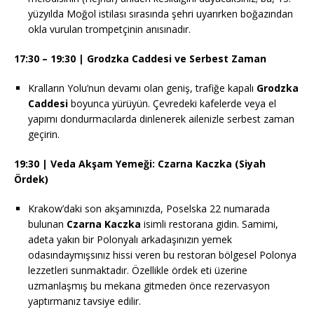
yüzyılda Moğol istilası sırasında şehri uyarırken boğazından
okla vurulan trompetçinin anısınadır.
17:30 – 19:30 | Grodzka Caddesi ve Serbest Zaman
Kralların Yolu’nun devamı olan geniş, trafiğe kapalı
Grodzka
Caddesi
boyunca yürüyün. Çevredeki kafelerde veya el
yapımı dondurmacılarda dinlenerek ailenizle serbest zaman
geçirin.
19:30 | Veda Akşam Yemeği: Czarna Kaczka (Siyah
Ördek)
Krakow’daki son akşamınızda, Poselska 22 numarada
bulunan
Czarna Kaczka
isimli restorana gidin. Samimi,
adeta yakın bir Polonyalı arkadaşınızın yemek
odasındaymışsınız hissi veren bu restoran bölgesel Polonya
lezzetleri sunmaktadır. Özellikle ördek eti üzerine
uzmanlaşmış bu mekana gitmeden önce rezervasyon
yaptırmanız tavsiye edilir.