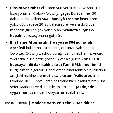
Ulaşım Seçimi:
Otelinizden yürüyerek Krakow Ana Tren
İstasyonu’na (Kraków Główny) geçin. Buradan her 30
dakikada bir kalkan
SKA1 banliyö trenine
binin. Tren
yolculuğu sadece 20-25 dakika sürer ve sizi doğrudan
madenin girişine çok yakın olan
“Wieliczka Rynek-
Kopalnia”
istasyonuna götürür.
Biletleme Alternatifi:
Tren yerine
304 numaralı
otobüsü
kullanmak isterseniz, otelinizin yakınındaki
Dworzec Główny Zachód durağından binebilirsiniz. Ancak
Wieliczka 2. Bölge’de (Zone II) yer aldığı için
Zone I + II
kapsayan 60 dakikalık bilet (Tam 6 PLN, indirimli 3
PLN)
almanız gerekir. Hangi araca binerseniz binin, biletinizi
araçtaki makinelere
mutlaka okutun (validate)
; aksi
takdirde 300 PLN’ye varan cezalarla karşılaşabilirsiniz. Tüm
sefer saatlerini ve dijital bilet işlemlerini
“Jakdojade”
uygulaması üzerinden kolayca halledebilirsiniz.
09:30 – 10:00 | Madene Varış ve Teknik Hazırlıklar