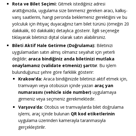
Rota ve Bilet Seçimi:
Gitmek istediğiniz adresi
arattığınızda, uygulama size binmeniz gereken aracı, kalkış-
varış saatlerini, hangi peronda beklemeniz gerektiğini ve bu
yolculuk için ihtiyaç duyacağınız tam bilet türünü (örneğin 20
dakikalık, 60 dakikalık) detaylıca gösterir. İlgili seçeneğe
tıklayarak biletinizi dijital olarak satın alabilirsiniz.
Bileti Aktif Hale Getirme (Doğrulama):
Biletinizi
uygulamadan satın almış olmanız seyahat için yeterli
değildir;
araca bindiğiniz anda biletinizi mutlaka
onaylamanız (validate etmeniz) şarttır
. Bu işlem
bulunduğunuz şehre göre farklılık gösterir:
Krakow’da:
Araca bindiğinizde biletinizi aktif etmek için,
tramvayın veya otobüsün içinde yazan
araç yan
numarasını (vehicle side number)
uygulamaya
girmeniz veya seçmeniz gerekmektedir.
Varşova’da:
Otobüs ve tramvaylarda bilet doğrulama
işlemi, araç içinde bulunan
QR kod etiketlerinin
uygulama üzerinden kamerayla taranmasıyla
gerçekleştirilir.