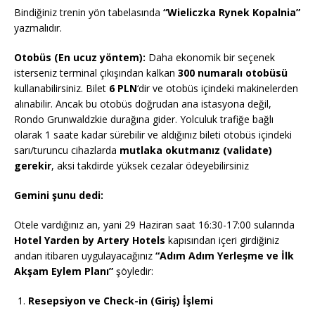
Bindiğiniz trenin yön tabelasında
“Wieliczka Rynek Kopalnia”
yazmalıdır.
Otobüs (En ucuz yöntem):
Daha ekonomik bir seçenek
isterseniz terminal çıkışından kalkan
300 numaralı otobüsü
kullanabilirsiniz. Bilet
6 PLN
‘dir ve otobüs içindeki makinelerden
alınabilir. Ancak bu otobüs doğrudan ana istasyona değil,
Rondo Grunwaldzkie durağına gider. Yolculuk trafiğe bağlı
olarak 1 saate kadar sürebilir ve aldığınız bileti otobüs içindeki
sarı/turuncu cihazlarda
mutlaka okutmanız (validate)
gerekir
, aksi takdirde yüksek cezalar ödeyebilirsiniz
Gemini şunu dedi:
Otele vardığınız an, yani 29 Haziran saat 16:30-17:00 sularında
Hotel Yarden by Artery Hotels
kapısından içeri girdiğiniz
andan itibaren uygulayacağınız
“Adım Adım Yerleşme ve İlk
Akşam Eylem Planı”
şöyledir:
Resepsiyon ve Check-in (Giriş) İşlemi