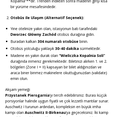
Kopalnia”**dır. Trenden indikten sonra madenin girişi kısa
bir yürüme mesafesindedir.
Otobüs ile Ulaşım (Alternatif Seçenek):
Yine otelinize yakın olan, istasyonun batı tarafındaki
Dworzec Główny Zachód
otobüs durağına gidin.
Buradan kalkan
304 numaralı otobüse
binin.
Otobüs yolculuğu yaklaşık
30-40 dakika
sürmektedir.
Madene en yakın durak olan
“Wieliczka Kopalnia Soli”
durağında inmeniz gerekmektedir. Biletinizi alırken 1. ve 2.
bölgeleri (Zone I + II) kapsayan bir bilet aldığınızdan ve
araca biner binmez makinelere okuttuğunuzdan (validate)
emin olun.
Akşam yemeği
Przystanek Pierogarnia
‘yı tercih edebilirsiniz. Burası küçük
porsiyonlar halinde uygun fiyatlı ve çok lezzetli mantılar sunar.
Auschwitz I turunun ardından, kompleksin en büyük imha
kampı olan
Auschwitz II-Birkenau
‘ya geçeceksiniz. İki kamp