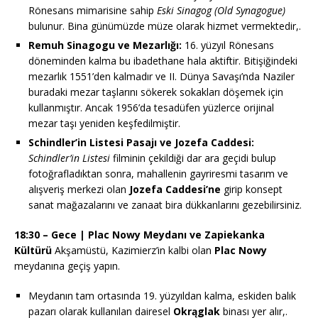
Rönesans mimarisine sahip
Eski Sinagog (Old Synagogue)
bulunur. Bina günümüzde müze olarak hizmet vermektedir,.
Remuh Sinagogu ve Mezarlığı:
16. yüzyıl Rönesans
döneminden kalma bu ibadethane hala aktiftir. Bitişiğindeki
mezarlık 1551’den kalmadır ve II. Dünya Savaşı’nda Naziler
buradaki mezar taşlarını sökerek sokakları döşemek için
kullanmıştır. Ancak 1956’da tesadüfen yüzlerce orijinal
mezar taşı yeniden keşfedilmiştir.
Schindler’in Listesi Pasajı ve Jozefa Caddesi:
Schindler’in Listesi
filminin çekildiği dar ara geçidi bulup
fotoğrafladıktan sonra, mahallenin gayriresmi tasarım ve
alışveriş merkezi olan
Jozefa Caddesi’ne
girip konsept
sanat mağazalarını ve zanaat bira dükkanlarını gezebilirsiniz.
18:30 – Gece | Plac Nowy Meydanı ve Zapiekanka
Kültürü
Akşamüstü, Kazimierz’in kalbi olan
Plac Nowy
meydanına geçiş yapın.
Meydanın tam ortasında 19. yüzyıldan kalma, eskiden balık
pazarı olarak kullanılan dairesel
Okrąglak
binası yer alır,.