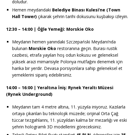
doludur.
Hemen meydandaki
Belediye Binası Kulesi’ne (Town
Hall Tower)
çıkarak şehrin tarihi dokusunu kuşbakışı izleyin.
12:30 – 14:00 | Öğle Yemeği: Morskie Oko
Meydanın hemen yanındaki Szczepański Meydanı’nda
bulunan
Morskie Oko
restoranına geçin. Burası rustik
cazibesi, etrafa yayılan hoş odun kokusu ve geleneksel
yüksek arazi mimarisiyle Polonya mutfağını denemek için
harika bir yerdir. Devasa porsiyonlara sahip geleneksel et
yemeklerini sipariş edebilirsiniz.
14:00 – 16:00 | Yeraltına İniş: Rynek Yeraltı Müzesi
(Rynek Underground)
Meydanın tam 4 metre altına, 11. yüzyıla iniyoruz. Kazılarla
ortaya çıkarılan bu teknolojik müzede; orijinal Orta Çağ
tüccar tezgahlarını, 11. yüzyıldan kalma bir mezarlığı ve eski
şehrin hologramlı 3D modellerini göreceksiniz.
Teknik Detay:
Bilet fiyatı standart
45 PLN
, öğrenciler için
35