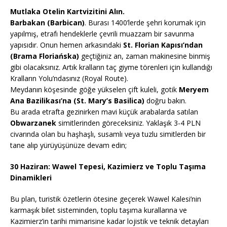
Mutlaka Otelin Kartvizitini Alın.
Barbakan (Barbican)
. Burası 1400’lerde şehri korumak için
yapılmış, etrafı hendeklerle çevrili muazzam bir savunma
yapısıdır. Onun hemen arkasındaki
St. Florian Kapısı’ndan
(Brama Floriańska)
geçtiğiniz an, zaman makinesine binmiş
gibi olacaksınız. Artık kralların taç giyme törenleri için kullandığı
Kralların Yolu’ndasınız (Royal Route).
Meydanın köşesinde göğe yükselen çift kuleli, gotik
Meryem
Ana Bazilikası’na (St. Mary’s Basilica)
doğru bakın.
Bu arada etrafta gezinirken mavi küçük arabalarda satılan
Obwarzanek
simitlerinden göreceksiniz. Yaklaşık 3-4 PLN
civarında olan bu haşhaşlı, susamlı veya tuzlu simitlerden bir
tane alıp yürüyüşünüze devam edin;
30 Haziran: Wawel Tepesi, Kazimierz ve Toplu Taşıma
Dinamikleri
Bu plan, turistik özetlerin ötesine geçerek Wawel Kalesi’nin
karmaşık bilet sisteminden, toplu taşıma kurallarına ve
Kazimierz’in tarihi mimarisine kadar lojistik ve teknik detayları