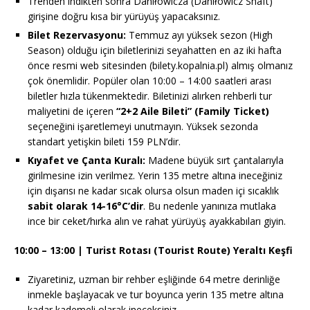
Trenden indikten sonra Daniłowicza (Daniłowicz Shaft)
girişine doğru kısa bir yürüyüş yapacaksınız.
Bilet Rezervasyonu:
Temmuz ayı yüksek sezon (High
Season) olduğu için biletlerinizi seyahatten en az iki hafta
önce resmi web sitesinden (bilety.kopalnia.pl) almış olmanız
çok önemlidir. Popüler olan 10:00 – 14:00 saatleri arası
biletler hızla tükenmektedir. Biletinizi alırken rehberli tur
maliyetini de içeren
“2+2 Aile Bileti” (Family Ticket)
seçeneğini işaretlemeyi unutmayın. Yüksek sezonda
standart yetişkin bileti 159 PLN’dir.
Kıyafet ve Çanta Kuralı:
Madene büyük sırt çantalarıyla
girilmesine izin verilmez. Yerin 135 metre altına ineceğiniz
için dışarısı ne kadar sıcak olursa olsun maden içi sıcaklık
sabit olarak 14-16°C’dir
. Bu nedenle yanınıza mutlaka
ince bir ceket/hırka alın ve rahat yürüyüş ayakkabıları giyin.
10:00 – 13:00 | Turist Rotası (Tourist Route) Yeraltı Keşfi
Ziyaretiniz, uzman bir rehber eşliğinde 64 metre derinliğe
inmekle başlayacak ve tur boyunca yerin 135 metre altına
kadar kademeli olarak ineceksiniz.