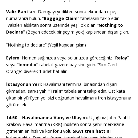
Valiz Bantları:
Damgayı yedikten sonra ekrandan uçuş
numaranızı bulun. “
Baggage Claim
” tabelasını takip edin
Valizleri aldıktan sonra üzerinde yeşil ok olan
“Nothing to
Declare”
(Beyan edecek bir şeyim yok) kapısından dışarı çıkın.
“Nothing to declare” (Yeşil kapıdan çıkın)
Eylem:
Hemen sağınızda veya solunuzda göreceğiniz
“Relay”
veya
“Inmedio”
tabelalı gazete bayisine girin. “Sim Card –
Orange” diyerek 1 adet hat alın
İstasyonun Yeri:
Havalimanı terminal binasından dışarı
çıkmadan, sarı/siyah
“Train”
tabelalarını takip edin. Üst kata
çıkan bir yürüyen yol sizi doğrudan havalimanı tren istasyonuna
götürecek.
14:50 – Havalimanına Varış ve Ulaşım:
Uçağınız John Paul II
Krakow Havalimanı’na (KRK) indikten sonra şehir merkezine
gitmenin en hızlı ve konforlu yolu
SKA1 tren hattını
kullanmaktır. Tren platformu terminal binasının içindedir ve