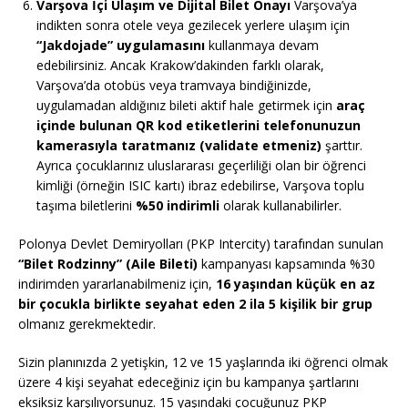
Varşova İçi Ulaşım ve Dijital Bilet Onayı
Varşova’ya
indikten sonra otele veya gezilecek yerlere ulaşım için
“Jakdojade” uygulamasını
kullanmaya devam
edebilirsiniz. Ancak Krakow’dakinden farklı olarak,
Varşova’da otobüs veya tramvaya bindiğinizde,
uygulamadan aldığınız bileti aktif hale getirmek için
araç
içinde bulunan QR kod etiketlerini telefonunuzun
kamerasıyla taratmanız (validate etmeniz)
şarttır.
Ayrıca çocuklarınız uluslararası geçerliliği olan bir öğrenci
kimliği (örneğin ISIC kartı) ibraz edebilirse, Varşova toplu
taşıma biletlerini
%50 indirimli
olarak kullanabilirler.
Polonya Devlet Demiryolları (PKP Intercity) tarafından sunulan
“Bilet Rodzinny” (Aile Bileti)
kampanyası kapsamında %30
indirimden yararlanabilmeniz için,
16 yaşından küçük en az
bir çocukla birlikte seyahat eden 2 ila 5 kişilik bir grup
olmanız gerekmektedir.
Sizin planınızda 2 yetişkin, 12 ve 15 yaşlarında iki öğrenci olmak
üzere 4 kişi seyahat edeceğiniz için bu kampanya şartlarını
eksiksiz karşılıyorsunuz. 15 yaşındaki çocuğunuz PKP