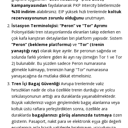
kampanyasından
faydalanarak PKP Intercity biletlerinizde
%30 indirim
alabilirsiniz. EIP yüksek hızlı trenlerinde
koltuk
rezervasyonunun zorunlu olduğunu
unutmayın.
İstasyon Terminolojisi: “Peron” ve “Tor” Ayrımı
Polonya’daki tren istasyonlarında ekranları takip ederken en
çok kafa karıştıran detaylardan biri platform yapısıdır. Sistem
“Peron” (bekleme platformu)
ve
“Tor” (trenin
yanaştığı ray)
olarak ikiye ayrılır. Bir peronun sağında ve
solunda farklı yönlere giden iki ayrı ray (örneğin Tor 1 ve Tor
2) bulunabilir. Bu yüzden sadece Peron numarasına
gitmekle kalmayıp, treninizin hangi “Tor” numarasına
yanaşacağına da mutlaka dikkat etmelisiniz.
Tren İçi Bagaj Güvenliği
Avrupa trenlerinde valiz
hırsızlıkları nadir de olsa özellikle trenin durduğu ve yolcu
sirkülasyonunun arttığı ara duraklarda yaşanabilmektedir.
Büyük valizlerinizi vagon girişlerindeki bagaj alanlarına veya
koltuk üstü raflara yerleştirdikten sonra, özellikle ara
duraklarda
bagajlarınızı görüş alanınızda tutmaya
özen
gösterin. Pasaport, nakit para ve elektronik eşya gibi değerli
eşyalarınızı asla büyük valizlerde bırakmayın, vücudunuza