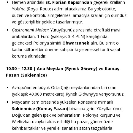
Hemen ardındaki
St. Florian Kapısı’ndan
geçerek Kralların
Yolu’na (Royal Route) adım atacaksınız. Bu yol; otorite,
düzen ve kontrolü simgelemesi amacıyla krallar için dümdüz
ve gösterişli bir şekilde tasarlanmıştır.
Gastronomi Molası:
Yürüyüşünüz sırasında etraftaki mavi
arabalardan, 1 Euro (yaklaşık 3-4 PLN) karşılığında
geleneksel Polonya simidi
Obwarzanek
alın. Bu simit o
kadar kültürel bir öneme sahiptir ki geleneksel tarifi yasal
koruma altındadır.
10:30 – 12:30 | Ana Meydan (Rynek Główny) ve Kumaş
Pazarı (Sukiennice)
Avrupa’nın en büyük Orta Çağ meydanlarından biri olan
(yaklaşık 40.000 metrekare) Rynek Główny’ye varıyorsunuz.
Meydanın tam ortasında yükselen Rönesans mimarili
Sukiennice (Kumaş Pazarı)
binasına girin. Yüzyıllar önce
Doğu’dan gelen ipek ve baharatların, Polonya kurşunu ve
Wieliczka tuzuyla takas edildiği bu pazar, günümüzde
kehribar takılar ve yerel el sanatları satan tezgahlarla