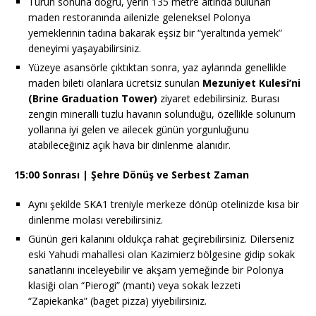
Turun sonuna doğru, yerin 135 metre altında bulunan
maden restoranında ailenizle geleneksel Polonya
yemeklerinin tadına bakarak eşsiz bir “yeraltında yemek”
deneyimi yaşayabilirsiniz.
Yüzeye asansörle çıktıktan sonra, yaz aylarında genellikle
maden bileti olanlara ücretsiz sunulan
Mezuniyet Kulesi’ni
(Brine Graduation Tower)
ziyaret edebilirsiniz. Burası
zengin mineralli tuzlu havanın solunduğu, özellikle solunum
yollarına iyi gelen ve ailecek günün yorgunluğunu
atabileceğiniz açık hava bir dinlenme alanıdır.
15:00 Sonrası | Şehre Dönüş ve Serbest Zaman
Aynı şekilde SKA1 treniyle merkeze dönüp otelinizde kısa bir
dinlenme molası verebilirsiniz.
Günün geri kalanını oldukça rahat geçirebilirsiniz. Dilerseniz
eski Yahudi mahallesi olan Kazimierz bölgesine gidip sokak
sanatlarını inceleyebilir ve akşam yemeğinde bir Polonya
klasiği olan “Pierogi” (mantı) veya sokak lezzeti
“Zapiekanka” (baget pizza) yiyebilirsiniz.