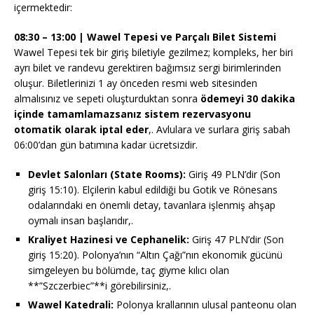
içermektedir:
08:30 – 13:00 | Wawel Tepesi ve Parçalı Bilet Sistemi
Wawel Tepesi tek bir giriş biletiyle gezilmez; kompleks, her biri
ayrı bilet ve randevu gerektiren bağımsız sergi birimlerinden
oluşur. Biletlerinizi 1 ay önceden resmi web sitesinden
almalısınız ve sepeti oluşturduktan sonra
ödemeyi 30 dakika
içinde tamamlamazsanız sistem rezervasyonu
otomatik olarak iptal eder
,. Avlulara ve surlara giriş sabah
06:00’dan gün batımına kadar ücretsizdir.
Devlet Salonları (State Rooms):
Giriş 49 PLN’dir (Son
giriş 15:10). Elçilerin kabul edildiği bu Gotik ve Rönesans
odalarındaki en önemli detay, tavanlara işlenmiş ahşap
oymalı insan başlarıdır,.
Kraliyet Hazinesi ve Cephanelik:
Giriş 47 PLN’dir (Son
giriş 15:20). Polonya’nın “Altın Çağı”nın ekonomik gücünü
simgeleyen bu bölümde, taç giyme kılıcı olan
**”Szczerbiec”**i görebilirsiniz,.
Wawel Katedrali:
Polonya krallarının ulusal panteonu olan