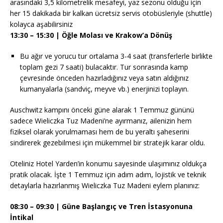
arasındaki 3,5 kilometrelik mesafeyi, yaz sezonu olduğu için
her 15 dakikada bir kalkan ücretsiz servis otobüsleriyle (shuttle)
kolayca aşabilirsiniz
13:30 – 15:30 | Öğle Molası ve Krakow’a Dönüş
Bu ağır ve yorucu tur ortalama 3-4 saat (transferlerle birlikte
toplam gezi 7 saati) bulacaktır. Tur sonrasında kamp
çevresinde önceden hazırladığınız veya satın aldığınız
kumanyalarla (sandviç, meyve vb.) enerjinizi toplayın.
Auschwitz kampını önceki güne alarak 1 Temmuz gününü
sadece Wieliczka Tuz Madeni’ne ayırmanız, ailenizin hem
fiziksel olarak yorulmaması hem de bu yeraltı şaheserini
sindirerek gezebilmesi için mükemmel bir stratejik karar oldu.
Oteliniz Hotel Yarden’in konumu sayesinde ulaşımınız oldukça
pratik olacak. İşte 1 Temmuz için adım adım, lojistik ve teknik
detaylarla hazırlanmış Wieliczka Tuz Madeni eylem planınız:
08:30 – 09:30 | Güne Başlangıç ve Tren İstasyonuna
İntikal