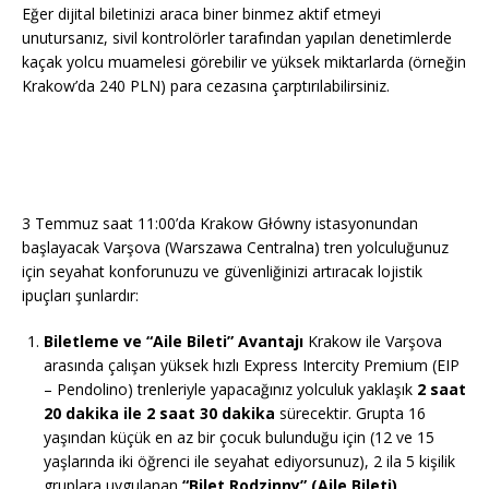
Eğer dijital biletinizi araca biner binmez aktif etmeyi
unutursanız, sivil kontrolörler tarafından yapılan denetimlerde
kaçak yolcu muamelesi görebilir ve yüksek miktarlarda (örneğin
Krakow’da 240 PLN) para cezasına çarptırılabilirsiniz.
3 Temmuz saat 11:00’da Krakow Główny istasyonundan
başlayacak Varşova (Warszawa Centralna) tren yolculuğunuz
için seyahat konforunuzu ve güvenliğinizi artıracak lojistik
ipuçları şunlardır:
Biletleme ve “Aile Bileti” Avantajı
Krakow ile Varşova
arasında çalışan yüksek hızlı Express Intercity Premium (EIP
– Pendolino) trenleriyle yapacağınız yolculuk yaklaşık
2 saat
20 dakika ile 2 saat 30 dakika
sürecektir. Grupta 16
yaşından küçük en az bir çocuk bulunduğu için (12 ve 15
yaşlarında iki öğrenci ile seyahat ediyorsunuz), 2 ila 5 kişilik
gruplara uygulanan
“Bilet Rodzinny” (Aile Bileti)