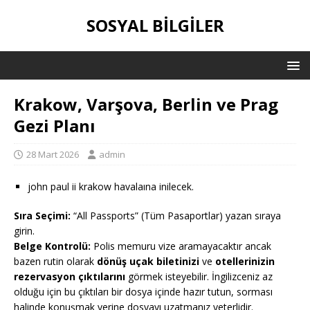
SOSYAL BILGILER
Krakow, Varşova, Berlin ve Prag
Gezi Planı
28 Mart 2026
admin
john paul ii krakow havalaına inilecek.
Sıra Seçimi:
“All Passports” (Tüm Pasaportlar) yazan sıraya
girin.
Belge Kontrolü:
Polis memuru vize aramayacaktır ancak
bazen rutin olarak
dönüş uçak biletinizi
ve
otellerinizin
rezervasyon çıktılarını
görmek isteyebilir. İngilizceniz az
olduğu için bu çıktıları bir dosya içinde hazır tutun, sorması
halinde konuşmak yerine dosyayı uzatmanız yeterlidir.