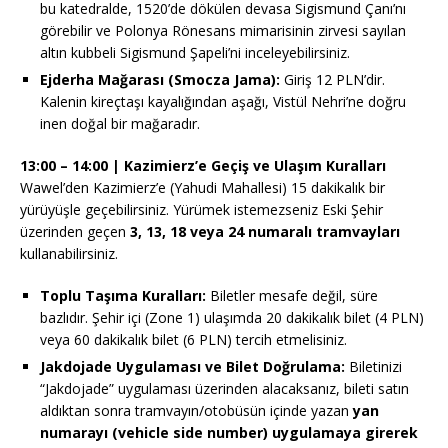
bu katedralde, 1520’de dökülen devasa Sigismund Çanı’nı
görebilir ve Polonya Rönesans mimarisinin zirvesi sayılan
altın kubbeli Sigismund Şapeli’ni inceleyebilirsiniz.
Ejderha Mağarası (Smocza Jama):
Giriş 12 PLN’dir.
Kalenin kireçtaşı kayalığından aşağı, Vistül Nehri’ne doğru
inen doğal bir mağaradır.
13:00 – 14:00 | Kazimierz’e Geçiş ve Ulaşım Kuralları
Wawel’den Kazimierz’e (Yahudi Mahallesi) 15 dakikalık bir
yürüyüşle geçebilirsiniz. Yürümek istemezseniz Eski Şehir
üzerinden geçen
3, 13, 18 veya 24 numaralı tramvayları
kullanabilirsiniz.
Toplu Taşıma Kuralları:
Biletler mesafe değil, süre
bazlıdır. Şehir içi (Zone 1) ulaşımda 20 dakikalık bilet (4 PLN)
veya 60 dakikalık bilet (6 PLN) tercih etmelisiniz.
Jakdojade Uygulaması ve Bilet Doğrulama:
Biletinizi
“Jakdojade” uygulaması üzerinden alacaksanız, bileti satın
aldıktan sonra tramvayın/otobüsün içinde yazan
yan
numarayı (vehicle side number) uygulamaya girerek