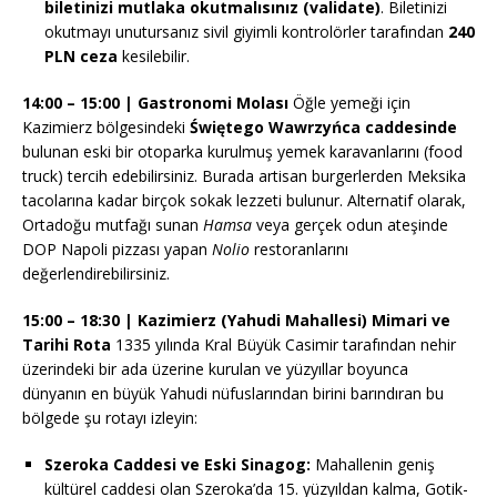
biletinizi mutlaka okutmalısınız (validate)
. Biletinizi
okutmayı unutursanız sivil giyimli kontrolörler tarafından
240
PLN ceza
kesilebilir.
14:00 – 15:00 | Gastronomi Molası
Öğle yemeği için
Kazimierz bölgesindeki
Świętego Wawrzyńca caddesinde
bulunan eski bir otoparka kurulmuş yemek karavanlarını (food
truck) tercih edebilirsiniz. Burada artisan burgerlerden Meksika
tacolarına kadar birçok sokak lezzeti bulunur. Alternatif olarak,
Ortadoğu mutfağı sunan
Hamsa
veya gerçek odun ateşinde
DOP Napoli pizzası yapan
Nolio
restoranlarını
değerlendirebilirsiniz.
15:00 – 18:30 | Kazimierz (Yahudi Mahallesi) Mimari ve
Tarihi Rota
1335 yılında Kral Büyük Casimir tarafından nehir
üzerindeki bir ada üzerine kurulan ve yüzyıllar boyunca
dünyanın en büyük Yahudi nüfuslarından birini barındıran bu
bölgede şu rotayı izleyin:
Szeroka Caddesi ve Eski Sinagog:
Mahallenin geniş
kültürel caddesi olan Szeroka’da 15. yüzyıldan kalma, Gotik-