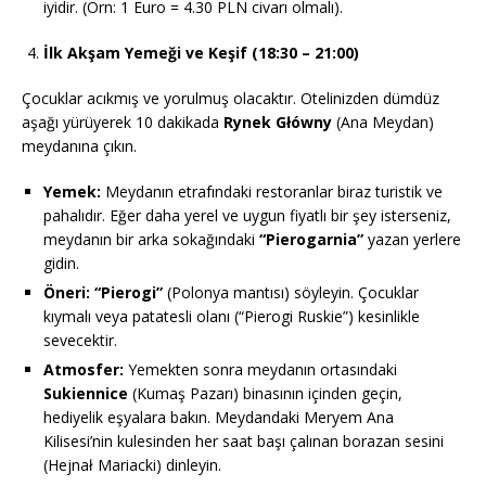
iyidir. (Örn: 1 Euro = 4.30 PLN civarı olmalı).
İlk Akşam Yemeği ve Keşif (18:30 – 21:00)
Çocuklar acıkmış ve yorulmuş olacaktır. Otelinizden dümdüz
aşağı yürüyerek 10 dakikada
Rynek Główny
(Ana Meydan)
meydanına çıkın.
Yemek:
Meydanın etrafındaki restoranlar biraz turistik ve
pahalıdır. Eğer daha yerel ve uygun fiyatlı bir şey isterseniz,
meydanın bir arka sokağındaki
“Pierogarnia”
yazan yerlere
gidin.
Öneri:
“Pierogi”
(Polonya mantısı) söyleyin. Çocuklar
kıymalı veya patatesli olanı (“Pierogi Ruskie”) kesinlikle
sevecektir.
Atmosfer:
Yemekten sonra meydanın ortasındaki
Sukiennice
(Kumaş Pazarı) binasının içinden geçin,
hediyelik eşyalara bakın. Meydandaki Meryem Ana
Kilisesi’nin kulesinden her saat başı çalınan borazan sesini
(Hejnał Mariacki) dinleyin.