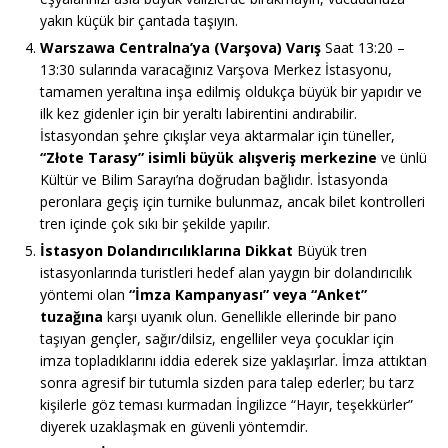
yakın küçük bir çantada taşıyın.
Warszawa Centralna’ya (Varşova) Varış
Saat 13:20 –
13:30 sularında varacağınız Varşova Merkez İstasyonu,
tamamen yeraltına inşa edilmiş oldukça büyük bir yapıdır ve
ilk kez gidenler için bir yeraltı labirentini andırabilir.
İstasyondan şehre çıkışlar veya aktarmalar için tüneller,
“Złote Tarasy” isimli büyük alışveriş merkezine
ve ünlü
Kültür ve Bilim Sarayı’na doğrudan bağlıdır. İstasyonda
peronlara geçiş için turnike bulunmaz, ancak bilet kontrolleri
tren içinde çok sıkı bir şekilde yapılır.
İstasyon Dolandırıcılıklarına Dikkat
Büyük tren
istasyonlarında turistleri hedef alan yaygın bir dolandırıcılık
yöntemi olan
“İmza Kampanyası” veya “Anket”
tuzağına
karşı uyanık olun. Genellikle ellerinde bir pano
taşıyan gençler, sağır/dilsiz, engelliler veya çocuklar için
imza topladıklarını iddia ederek size yaklaşırlar. İmza attıktan
sonra agresif bir tutumla sizden para talep ederler; bu tarz
kişilerle göz teması kurmadan İngilizce “Hayır, teşekkürler”
diyerek uzaklaşmak en güvenli yöntemdir.