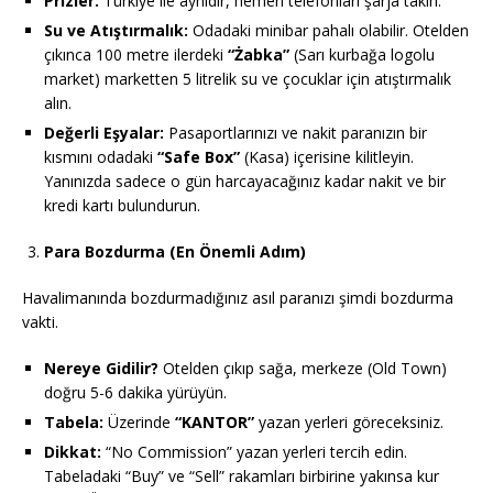
Prizler:
Türkiye ile aynıdır, hemen telefonları şarja takın.
Su ve Atıştırmalık:
Odadaki minibar pahalı olabilir. Otelden
çıkınca 100 metre ilerdeki
“Żabka”
(Sarı kurbağa logolu
market) marketten 5 litrelik su ve çocuklar için atıştırmalık
alın.
Değerli Eşyalar:
Pasaportlarınızı ve nakit paranızın bir
kısmını odadaki
“Safe Box”
(Kasa) içerisine kilitleyin.
Yanınızda sadece o gün harcayacağınız kadar nakit ve bir
kredi kartı bulundurun.
Para Bozdurma (En Önemli Adım)
Havalimanında bozdurmadığınız asıl paranızı şimdi bozdurma
vakti.
Nereye Gidilir?
Otelden çıkıp sağa, merkeze (Old Town)
doğru 5-6 dakika yürüyün.
Tabela:
Üzerinde
“KANTOR”
yazan yerleri göreceksiniz.
Dikkat:
“No Commission” yazan yerleri tercih edin.
Tabeladaki “Buy” ve “Sell” rakamları birbirine yakınsa kur