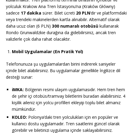
yolculuk Krakow Ana Tren İstasyonu’na (Kraków Główny)
sadece
17 dakika
sürer. Bilet ücreti
20 PLN
‘dir ve platformdaki
veya trendeki makinelerden kartla alınabilir. Alternatif olarak
daha ucuz olan (6 PLN)
300 numaralı otobüsü
kullanarak
Rondo Grunwaldzkie durağına da gidebilirsiniz, ancak tren
valizlerle çok daha rahat olacaktır.
Mobil Uygulamalar (En Pratik Yol)
Telefonunuza şu uygulamalardan birini indirerek saniyeler
içinde bilet alabilirsiniz. Bu uygulamalar genellikle İngilizce dil
desteği sunar:
iMKA:
Bölgenin resmi ulaşım uygulamasıdır. Hem tren hem
de şehir içi otobüs/tramvay biletlerini buradan alabilirsiniz. 4
kişilik aileniz için yolcu profilleri ekleyip toplu bilet almanız
mümkündür.
KOLEO:
Polonya’daki tren yolculukları için en popüler ve
kullanıcı dostu uygulamadır. Tren saatlerini güncel olarak
görebilir ve biletinizi uygulama içinde saklayabilirsiniz.