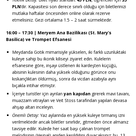
PLN
‘dir. Kapasitesi son derece sınırlı olduğu için biletlerinizi
mutlaka haftalar öncesinden online olarak rezerve
etmelisiniz. Gezi ortalama 1.5 – 2 saat sürmektedir.
16:00 – 17:30 | Meryem Ana Bazilikası (St. Mary’s
Basilica) ve Trompet Efsanesi
Meydanda Gotik mimarisiyle yükselen, iki farklı uzunluktaki
kuleye sahip bu ikonik kiliseyi ziyaret edin. Kulelerin
efsanesine göre, inşayı üstlenen iki kardeşten küçüğü,
abisinin kulesinin daha yüksek olduğunu görünce onu
kıskançlıktan öldürmüş, sonra da vicdan azabıyla aynı
bıçakla intihar etmiştir.
İçeriye turistler için ayrılan
yan kapıdan
girerek mavi tavanı,
muazzam vitrayları ve Veit Stoss tarafından yapılan devasa
ahşap altarı inceleyin.
Önemli Detay:
Yaz aylarında en yüksek kuleye tırmanış izni
verilmektedir ancak biletler sınırlıdır, gitmeden önce almanız
tavsiye edilir. Kulede her saat başı çalınan trompet
melodisinin (Hejnał) aniden kesildiğini duyacaksınız; bu, 13.