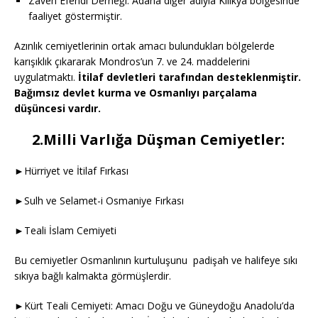
Zaven Efendi Derneği: Adana diğer adıyla Kilikya bölgesinde
faaliyet göstermiştir.
Azınlık cemiyetlerinin ortak amacı bulundukları bölgelerde
karışıklık çıkararak Mondros’un 7. ve 24. maddelerini
uygulatmaktı.
İtilaf devletleri tarafından desteklenmiştir.
Bağımsız devlet kurma ve Osmanlıyı parçalama
düşüncesi vardır.
2.Milli Varlığa Düşman Cemiyetler:
►Hürriyet ve İtilaf Fırkası
►Sulh ve Selamet-i Osmaniye Fırkası
►Teali İslam Cemiyeti
Bu cemiyetler Osmanlının kurtuluşunu padişah ve halifeye sıkı
sıkıya bağlı kalmakta görmüşlerdir.
►Kürt Teali Cemiyeti: Amacı Doğu ve Güneydoğu Anadolu’da