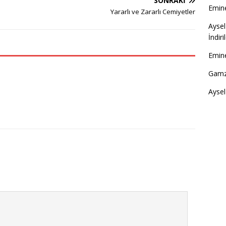
SONRAKI
Emine
Yararlı ve Zararlı Cemiyetler
Aysel
İndir
Emine
Gamz
Aysel