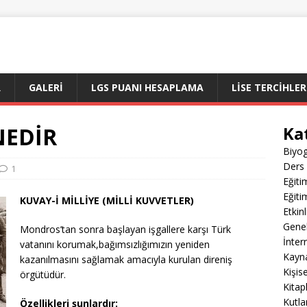
R
GALERI
LGS PUANI HESAPLAMA
LİSE TERCİHLER
NEDİR
Ka
Biyog
Ders 
1
Eğiti
Eğiti
KUVAY-İ MİLLİYE (MİLLİ KUVVETLER)
Etkin
Gene
Mondros’tan sonra başlayan işgallere karşı Türk
İnter
vatanını korumak,bağımsızlığımızın yeniden
Kayn
kazanılmasını sağlamak amacıyla kurulan direniş
Kişis
örgütüdür.
Kitap
Kutla
Özellikleri şunlardır: