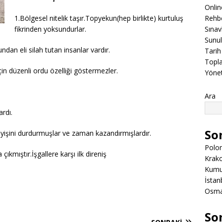
Onli
1.Bölgesel nitelik taşır.Topyekun(hep birlikte) kurtuluş
Rehbe
fikrinden yoksundurlar.
Sınav
Sunul
an eli silah tutan insanlar vardır.
Tarih
Topla
çin düzenli ordu özelliği göstermezler.
Yöne
Ara
rdı.
So
eyişini durdurmuşlar ve zaman kazandırmışlardır.
Polon
çıkmıştır.İşgallere karşı ilk direniş
Krako
Kumuk
İstanb
Osman
So