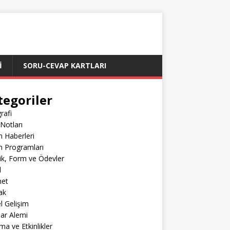
İ
SORU-CEVAP KARTLARI
tegoriler
rafi
Notları
m Haberleri
m Programları
lik, Form ve Ödevler
l
net
ak
el Gelişim
lar Alemi
ma ve Etkinlikler