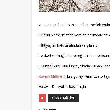
2.Toplumun her kesiminden her meslek grubund
3.Belirli bir merkezden komuta edilmedikleri i
4.İhtiyaçları halk tarafından karşılanırdı.
5.Askerlik tekniğinden ve eğitiminden yoksunla
6.Düzenli ordu kuruluncaya kadar Yunan ilerl
Kuvayi Milliye
ilk kez güney illerimizde ortaya 
Hatay – Dörtyol’da başlamıştır.
KUVAYI MILLIYE