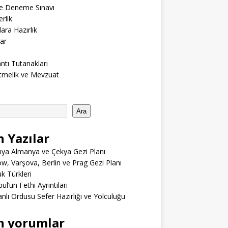
ne Deneme Sınavı
rlik
lara Hazırlık
ar
ntı Tutanakları
tmelik ve Mevzuat
Ara
n Yazılar
ya Almanya ve Çekya Gezi Planı
w, Varşova, Berlin ve Prag Gezi Planı
 Türkleri
ul’un Fethi Ayrıntıları
lı Ordusu Sefer Hazırlığı ve Yolculuğu
n yorumlar