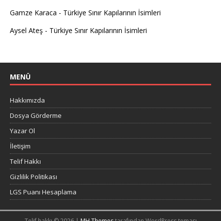
Gamze Karaca
-
Türkiye Sınır Kapılarının İsimleri
Aysel Ateş
-
Türkiye Sınır Kapılarının İsimleri
MENÜ
Hakkımızda
Dosya Görderme
Yazar Ol
İletişim
Telif Hakkı
Gizlilik Politikası
LGS Puanı Hesaplama
Telif hakkı © 2026 |
MH Themes
tarafından WordPress teması