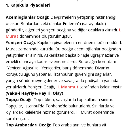
1. Kapıkulu Piyadeleri
Acemioğlanlar Ocağı:
Devşirmelerin yetiştirilip hazırlandığı
ocaktır. Bunlardan zeki olanlar Enderun’a (saray okulu)
gönderilir, diğerleri yeniçeri ocağına ve diğer ocaklara alınırdı.
I.
Murat
döneminde oluşturulmuştur.
Yeniçeri Ocağı:
Kapıkulu piyadelerinin en önemli bölümüdür. I.
Murat zamanında kuruldu. Bu ocağa acemioğlanlar ocağından
yetiştirilenler alınırdı. Askerlikten başka bir işle uğraşmazlar ve
emekli oluncaya kadar evlenemezlerdi. Bu ocağın komutanı
“Yeniçeri Ağası” idi. Yeniçeriler; barış döneminde Divan’ın
koruyuculuğunu yaparlar, İstanbul’un güvenliğini sağlarlar,
yangın söndürmeye giderler ve savaşta da padişahın yanında
yer alırlardı. Yeniçeri Ocağı,
II. Mahmut
tarafından kaldırılmıştır
(
Vaka-i Hayriye/Hayırlı Olay).
Topçu Ocağı:
Top döken, savaşlarda top kullanan sınıftır.
Topçular, İstanbul’da Tophane’de bulunurlardı. Sınırlarda ve
kıyılardaki kalelerde hizmet görürlerdi. II. Murat döneminde
kurulmuştur.
Top Arabacıları Ocağı:
Top arabalarını ve bunlara ait