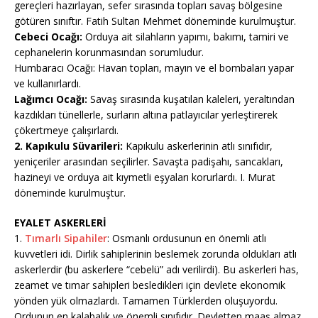
gereçleri hazırlayan, sefer sırasında topları savaş bölgesine
götüren sınıftır. Fatih Sultan Mehmet döneminde kurulmuştur.
Cebeci Ocağı:
Orduya ait silahların yapımı, bakımı, tamiri ve
cephanelerin korunmasından sorumludur.
Humbaracı Ocağı: Havan topları, mayın ve el bombaları yapar
ve kullanırlardı.
Lağımcı Ocağı:
Savaş sırasında kuşatılan kaleleri, yeraltından
kazdıkları tünellerle, surların altına patlayıcılar yerleştirerek
çökertmeye çalışırlardı.
2. Kapıkulu Süvarileri:
Kapıkulu askerlerinin atlı sınıfıdır,
yeniçeriler arasından seçilirler. Savaşta padişahı, sancakları,
hazineyi ve orduya ait kıymetli eşyaları korurlardı. I. Murat
döneminde kurulmuştur.
EYALET ASKERLERİ
1.
Tımarlı Sipahiler
: Osmanlı ordusunun en önemli atlı
kuvvetleri idi. Dirlik sahiplerinin beslemek zorunda oldukları atlı
askerlerdir (bu askerlere “cebelü” adı verilirdi). Bu askerleri has,
zeamet ve tımar sahipleri besledikleri için devlete ekonomik
yönden yük olmazlardı. Tamamen Türklerden oluşuyordu.
Ordunun en kalabalık ve önemli sınıfıdır. Devletten maaş almaz,