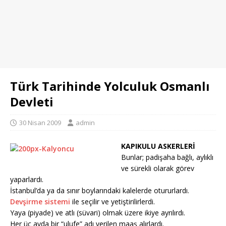
Türk Tarihinde Yolculuk Osmanlı
Devleti
30 Nisan 2009
admin
KAPIKULU ASKERLERİ
Bunlar; padişaha bağlı, aylıklı
ve sürekli olarak görev
yaparlardı.
İstanbul’da ya da sınır boylarındaki kalelerde otururlardı.
Devşirme sistemi
ile seçilir ve yetiştirilirlerdi.
Yaya (piyade) ve atlı (süvari) olmak üzere ikiye ayrılırdı.
Her üç ayda bir “ulufe” adı verilen maaş alırlardı.