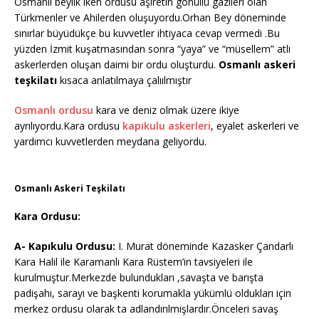
Osmanlı beylik iken ordusu aşiretin gönüllü gazileri olan
Türkmenler ve Ahilerden oluşuyordu.Orhan Bey döneminde
sınırlar büyüdükçe bu kuvvetler ihtiyaca cevap vermedi .Bu
yüzden İzmit kuşatmasından sonra “yaya” ve “müsellem” atlı
askerlerden oluşan daimi bir ordu oluşturdu.
Osmanlı askeri
teşkilatı
kısaca anlatılmaya çalıılmıştır
Osmanlı ordusu
kara ve deniz olmak üzere ikiye
ayrılıyordu.Kara ordusu
kapıkulu askerleri
, eyalet askerleri ve
yardımcı kuvvetlerden meydana geliyordu.
Osmanlı Askeri Teşkilatı
Kara Ordusu:
A- Kapıkulu Ordusu:
I. Murat döneminde Kazasker Çandarlı
Kara Halil ile Karamanlı Kara Rüstem’in tavsiyeleri ile
kurulmuştur.Merkezde bulundukları ,savaşta ve barışta
padişahı, sarayı ve başkenti korumakla yükümlü oldukları için
merkez ordusu olarak ta adlandırılmışlardır.Önceleri savaş