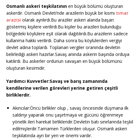
Osmanlı askeri teşkilatının
en büyük bölümü oluşturan
askerdir. Osmanlı Devleti’nde arazilerin büyük bir kısmı
tımar
arazisi
olarak ayrılırdı.Bu araziler askeri alanda başarı
göstermiş kişilere verilirdi.Bu kişiler bu arazileri bulunduğu
bölgedeki köylülere eşit olarak dağıtılırdı.Bu arazilerin sadece
kullanma hakkı verilirdi. Daha sonra bu köylülerden vergiyi
devlet adına toplardı. Toplanan vergiler oranında devletin
belirlediği askeri hazırlar.Savaş anında askerin başında orduya
katılırdı. Bu askerler ordunun savaşan en büyük bölümünü
oluşturan kesimidir.
Yardımcı Kuvvetler:Savaş ve barış zamanında
kendilerine verilen görevleri yerine getiren çeşitli
birliklerdir.
Akıncılar:Öncü birlikler olup , savaş öncesinde düşmana ilk
saldırıyı yaparak onu şaşırtmaya ve gücünü öğrenmeye
yönelik ileri harekat birlikleridir.Devletin batı sınırlarında teşkil
edilmişlerdir.Tamamen Türklerden oluşur. Osmanlı askeri
teşkilatında ayrı bir yeri ve önemi vardır.