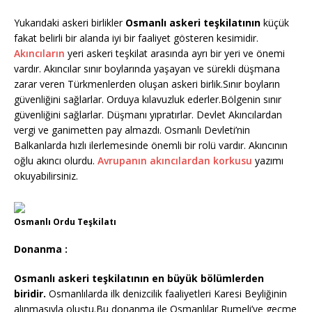
Yukarıdaki askeri birlikler
Osmanlı askeri teşkilatının
küçük
fakat belirli bir alanda iyi bir faaliyet gösteren kesimidir.
Akıncıların
yeri askeri teşkilat arasında ayrı bir yeri ve önemi
vardır. Akıncılar sınır boylarında yaşayan ve sürekli düşmana
zarar veren Türkmenlerden oluşan askeri birlik.Sınır boyların
güvenliğini sağlarlar. Orduya kılavuzluk ederler.Bölgenin sınır
güvenliğini sağlarlar. Düşmanı yıpratırlar. Devlet Akıncılardan
vergi ve ganimetten pay almazdı. Osmanlı Devleti’nin
Balkanlarda hızlı ilerlemesinde önemli bir rolü vardır. Akıncının
oğlu akıncı olurdu.
Avrupanın akıncılardan korkusu
yazımı
okuyabilirsiniz.
Osmanlı Ordu Teşkilatı
Donanma :
Osmanlı askeri teşkilatının en büyük bölümlerden
biridir.
Osmanlılarda ilk denizcilik faaliyetleri Karesi Beyliğinin
alınmasıyla oluştu.Bu donanma ile Osmanlılar Rumeli’ye geçme