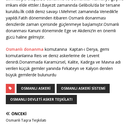
imkanı elde ettiler.I.Bayezıt zamanında Gelibolu’da bir tersane
kuruldu.İlk ciddi deniz savaşı I.Mehmet zamanında Venedik’le
yapıldı.Fatih döneminden itibaren Osmanlı donanması
denizlerde zaman içerisinde güçlenmeye başlamıştır.Osmanlı
donanması Kanuni döneminde Ege ve Akdeniz’in en önemli
gücü haline gelmiştir.
Osmanlı donanma
komutanına Kaptan-ı Derya, gemi
komutanlarına Reis ve deniz askerlerine de Levent
denirdi.Donanmada Karamürsel, Kalite, Kadırga ve Mavna adı
verilen küçük gemiler yanında Fırkateyn ve Kalyon denilen
büyük gemilerde bulunurdu
OSMANLI ASKERI
OSMANLI ASKERI SISTEMI
OSMANLI DEVLETI ASKER TEŞKILATI
ÖNCEKI
Osmanlı Taşra Teşkilatı