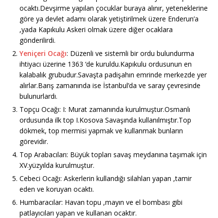
ocaktı.Devşirme yapılan çocuklar buraya alınır, yeteneklerine
göre ya devlet adamı olarak yetiştirilmek üzere Enderun’a
,yada Kapıkulu Askeri olmak üzere diğer ocaklara
gönderilirdi.
Yeniçeri Ocağı
: Düzenli ve sistemli bir ordu bulundurma
ihtiyacı üzerine 1363 ‘de kuruldu.Kapıkulu ordusunun en
kalabalık grubudur.Savaşta padişahın emrinde merkezde yer
alırlar.Barış zamanında ise İstanbul’da ve saray çevresinde
bulunurlardı.
Topçu Ocağı: I: Murat zamanında kurulmuştur.Osmanlı
ordusunda ilk top I.Kosova Savaşında kullanılmıştır.Top
dökmek, top mermisi yapmak ve kullanmak bunların
görevidir.
Top Arabacıları: Büyük topları savaş meydanına taşımak için
XV.yüzyılda kurulmuştur.
Cebeci Ocağı: Askerlerin kullandığı silahları yapan ,tamir
eden ve koruyan ocaktı.
Humbaracılar: Havan topu ,mayın ve el bombası gibi
patlayıcıları yapan ve kullanan ocaktır.