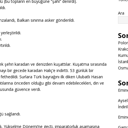
dü (bu topların en büyüğüne “şahi” denirdi).
ldı.
Ara
mzalandı, Balkan sınırına asker gönderildi.
erleştirildi.
So
ı.
Polon
ırıldı.
Krako
Kumuk
İstanb
rek şehri karadan ve denizden kuşattılar. Kuşatma sırasında
Osman
 bir gecede karadan Haliç’e indirtti. 53 günlük bir
thedildi. Surlara Türk bayrağını ilk diken Ulubatlı Hasan
So
tılarına önceden olduğu gibi devam edebilecekleri, din ve
usunda güvence verdi.
Emine
Aysel
İndir
ü sağlandı.
Emine
ı, Yükselme Dönemi’ne geçti, imparatorluk aşamasına
Gamz