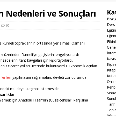
n Nedenleri ve Sonuçları
Ka
Biyog
Ders 
95
Eğiti
Eğiti
Etkin
e Rumeli topraklarının ortasında yer alması Osmanlı
Gene
İnter
 üzerinden Rumeli’ye geçişlerini engelliyorlardı.
Kayn
zadelerini taht kavgaları için kışkırtıyorlardı.
Kişis
deniz ticaret yolları üzerinde bulunuyordu. Ekonomik açıdan
Kitap
Kutla
ferleri
yapılmasını sağlamaları, devleti zor durumda
Onli
Rehbe
sindeki müjdeye ulaşmak istemesidir.
Sınav
zırlıklar
Sunul
lemek için Anadolu Hisarı’nın (Güzelcehisar) karşısına
Tarih
Topla
Yöne