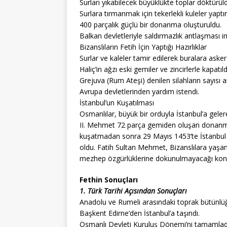
Surları yıkabilecek büyüklükte toplar döktürül
Surlara tırmanmak için tekerlekli kuleler yaptırı
400 parçalık güçlü bir donanma oluşturuldu.
Balkan devletleriyle saldırmazlık antlaşması i
Bizanslıların Fetih İçin Yaptığı Hazırlıklar
Surlar ve kaleler tamir edilerek buralara asker y
Haliç’in ağzı eski gemiler ve zincirlerle kapatıld
Grejuva (Rum Ateşi) denilen silahların sayısı art
Avrupa devletlerinden yardım istendi.
İstanbul’un Kuşatılması
Osmanlılar, büyük bir orduyla İstanbul’a gele
II. Mehmet 72 parça gemiden oluşan donanmayı
kuşatmadan sonra 29 Mayıs 1453’te İstanbul fe
oldu. Fatih Sultan Mehmet, Bizanslılara yaşan
mezhep özgürlüklerine dokunulmayacağı kon
Fethin Sonuçları
1. Türk Tarihi Açısından Sonuçları
Anadolu ve Rumeli arasındaki toprak bütünlüğ
Başkent Edirne’den İstanbul’a taşındı.
Osmanlı Devleti Kuruluş Dönemi’ni tamamlad