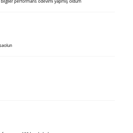
l bilgiler performans ödevimi yapmış oldum
 saolun