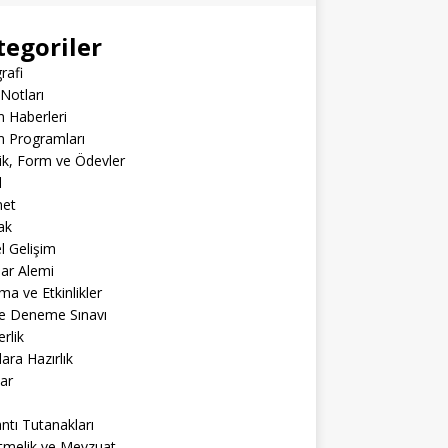
tegoriler
rafi
Notları
m Haberleri
m Programları
lik, Form ve Ödevler
l
net
ak
el Gelişim
lar Alemi
ma ve Etkinlikler
ne Deneme Sınavı
rlik
lara Hazırlık
ar
ntı Tutanakları
tmelik ve Mevzuat