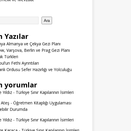
Ara
n Yazılar
ya Almanya ve Çekya Gezi Planı
w, Varşova, Berlin ve Prag Gezi Planı
 Türkleri
ul’un Fethi Ayrıntıları
lı Ordusu Sefer Hazırlığı ve Yolculuğu
n yorumlar
 Yıldız
-
Türkiye Sınır Kapılarının İsimleri
 Ateş
-
Öğretmen Kitaplığı Uygulaması
ilebilir Durumda
 Yıldız
-
Türkiye Sınır Kapılarının İsimleri
e Karaca
-
Türkiye Sınır Kapılarının İsimleri