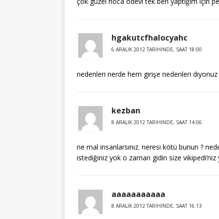
çok güzel hoca ödevi tek ben yaptığım için 
hgakutcfhalocyahc
6 ARALIK 2012 TARIHINDE, SAAT 18:00
nedenleri nerde hem girişe nedenleri diyonu
kezban
8 ARALIK 2012 TARIHINDE, SAAT 14:06
ne mal insanlarsınız. neresi kötü bunun ? ned
istediğiniz yok o zaman gidin size vikipedi’niz
aaaaaaaaaaa
8 ARALIK 2012 TARIHINDE, SAAT 16:13