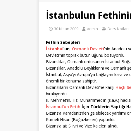
İstanbulun Fethini
30 Nisan 2009
admin
Ders Notları
Fethin Sebepleri
İstanbul
’un
,
Osmanlı Devleti
’nin Anadolu v
Devleti’nin toprak bütünlüğünü bozuyordu.
Bizanslılar, Osmanlı ordusunun İstanbul Boğazı
Bizanslılar, Anadolu Beyliklerini ve Osmanlı şeh
İstanbul, Asya’yı Avrupa’ya bağlayan kara ve 
önemli bir konuma sahiptir.
Bizanslıların Osmanlı Devleti’ne karşı
Haçlı Se
bırakıyordu.
II. Mehmet’in, Hz. Muhammed’in (s.a.v.) hadi
İstanbul’un Fetih
İçin Türklerin Yaptığı Ha
Bizans’a Karadeniz’den gelebilecek yardımı ön
Rumeli Hisarı (Boğazkesen) yaptırıldı.
Bizans’a ait Silivri ve Vize kaleleri alındı.