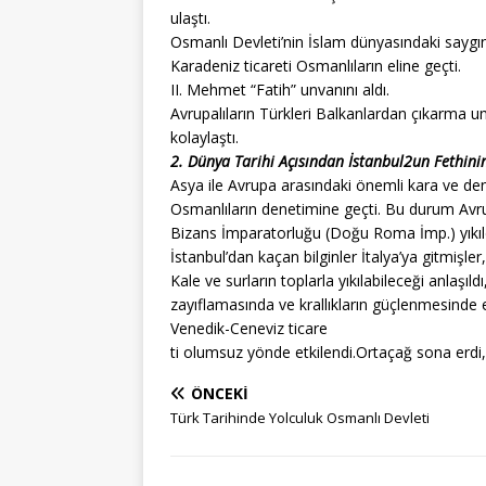
ulaştı.
Osmanlı Devleti’nin İslam dünyasındaki saygınlı
Karadeniz ticareti Osmanlıların eline geçti.
II. Mehmet “Fatih” unvanını aldı.
Avrupalıların Türkleri Balkanlardan çıkarma um
kolaylaştı.
2. Dünya Tarihi Açısından İstanbul2un Fethini
Asya ile Avrupa arasındaki önemli kara ve deni
Osmanlıların denetimine geçti. Bu durum Avrupa
Bizans İmparatorluğu (Doğu Roma İmp.) yıkıld
İstanbul’dan kaçan bilginler İtalya’ya gitmişl
Kale ve surların toplarla yıkılabileceği anlaşı
zayıflamasında ve krallıkların güçlenmesinde et
Venedik-Ceneviz ticare
ti olumsuz yönde etkilendi.Ortaçağ sona erdi,
ÖNCEKI
Türk Tarihinde Yolculuk Osmanlı Devleti