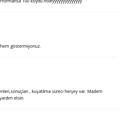
performansa 100 koydu holeyyyyyyyyyyyyyy
z hem göstermiyonuz.
enleri,sonuçları , kuşatılma süreci herşey var. Madem
 yardım etsin