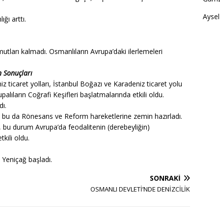
Aysel
ğı arttı.
utları kalmadı. Osmanlıların Avrupa’daki ilerlemeleri
n Sonuçları
z ticaret yolları, İstanbul Boğazı ve Karadeniz ticaret yolu
lıların Coğrafi Keşifleri başlatmalarında etkili oldu.
ı.
er, bu da Rönesans ve Reform hareketlerine zemin hazırladı.
ldı, bu durum Avrupa’da feodalitenin (derebeyliğin)
kili oldu.
 Yeniçağ başladı.
SONRAKI
OSMANLI DEVLETİ’NDE DENİZCİLİK