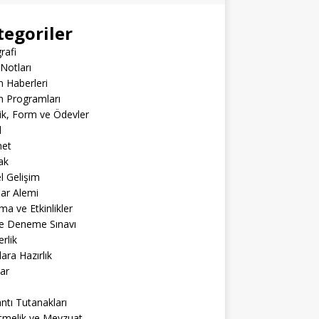
tegoriler
rafi
Notları
m Haberleri
m Programları
lik, Form ve Ödevler
l
net
ak
el Gelişim
lar Alemi
ma ve Etkinlikler
ne Deneme Sınavı
rlik
lara Hazırlık
ar
ntı Tutanakları
tmelik ve Mevzuat