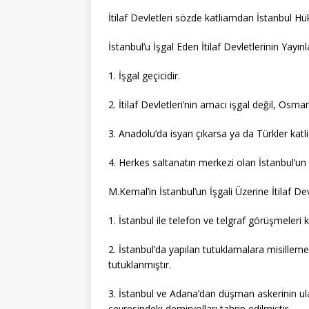
İtilaf Devletleri sözde katliamdan İstanbul Hü
İstanbul’u İşgal Eden İtilaf Devletlerinin Yayın
1. İşgal geçicidir.
2. İtilaf Devletleri’nin amacı işgal değil, Osma
3. Anadolu’da isyan çıkarsa ya da Türkler katl
4. Herkes saltanatın merkezi olan İstanbul’un
M.Kemal’in İstanbul’un İşgali Üzerine İtilaf Dev
1. İstanbul ile telefon ve telgraf görüşmeleri k
2. İstanbul’da yapılan tutuklamalara misilleme 
tutuklanmıştır.
3. İstanbul ve Adana’dan düşman askerinin ul
çevresindeki demiryolları tahrip edilmiştir.