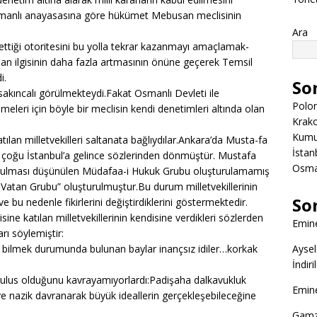
smanlı anayasasına göre hükümet Mebusan meclisinin
Ara
ttiği otoritesini bu yolla tekrar kazanmayı amaçlamak-
olan ilgisinin daha fazla artmasının önüne geçerek Temsil
i.
So
ta sakıncalı görülmekteydi.Fakat Osmanlı Devleti ile
Polon
meleri için böyle bir meclisin kendi denetimleri altında olan
Krako
Kumuk
lan milletvekilleri saltanata bağlıydılar.Ankara’da Musta-fa
İstanb
r çoğu İstanbul’a gelince sözlerinden dönmüştür. Mustafa
Osman
rulması düşünülen Müdafaa-i Hukuk Grubu oluşturulamamış
ı Vatan Grubu” oluşturulmuştur.Bu durum milletvekillerinin
So
 bu nedenle fikirlerini değiştirdiklerini göstermektedir.
 katılan milletvekillerinin kendisine verdikleri sözlerden
Emine
rı söylemiştir:
 bilmek durumunda bulunan baylar inançsız idiler…korkak
Aysel
İndir
n ulus olduğunu kavrayamıyorlardı:Padişaha dalkavukluk
Emine
 nazik davranarak büyük ideallerin gerçekleşebileceğine
Gamz