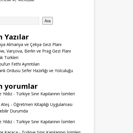
Ara
n Yazılar
ya Almanya ve Çekya Gezi Planı
w, Varşova, Berlin ve Prag Gezi Planı
 Türkleri
ul’un Fethi Ayrıntıları
lı Ordusu Sefer Hazırlığı ve Yolculuğu
n yorumlar
 Yıldız
-
Türkiye Sınır Kapılarının İsimleri
 Ateş
-
Öğretmen Kitaplığı Uygulaması
ilebilir Durumda
 Yıldız
-
Türkiye Sınır Kapılarının İsimleri
e Karaca
-
Türkiye Sınır Kapılarının İsimleri