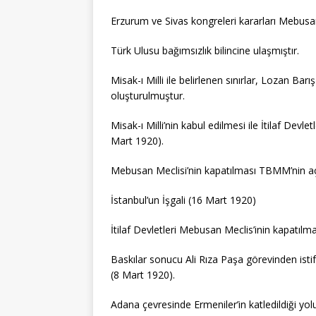
Erzurum ve Sivas kongreleri kararları Mebusan
Türk Ulusu bağımsızlık bilincine ulaşmıştır.
Misak-ı Milli ile belirlenen sınırlar, Lozan Ba
oluşturulmuştur.
Misak-ı Milli’nin kabul edilmesi ile İtilaf Devl
Mart 1920).
Mebusan Meclisi’nin kapatılması TBMM’nin açı
İstanbul’un İşgali (16 Mart 1920)
İtilaf Devletleri Mebusan Meclis’inin kapatılma
Baskılar sonucu Ali Rıza Paşa görevinden ist
(8 Mart 1920).
Adana çevresinde Ermeniler’in katledildiği yol