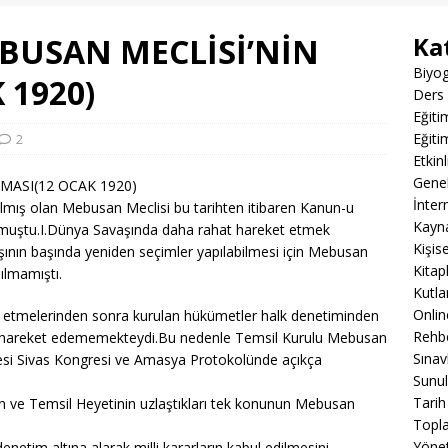
BUSAN MECLİSİ’NİN
Ka
Biyog
 1920)
Ders 
Eğiti
Eğiti
2
Etkin
Gene
MASI(12 OCAK 1920)
İnter
lmış olan Mebusan Meclisi bu tarihten itibaren Kanun-u
Kayn
olmuştu.I.Dünya Savaşında daha rahat hareket etmek
Kişis
vaşının başında yeniden seçimler yapılabilmesi için Mebusan
Kitap
ılmamıştı.
Kutla
Onli
 terk etmelerinden sonra kurulan hükümetler halk denetiminden
Rehbe
ına hareket edememekteydi.Bu nedenle Temsil Kurulu Mebusan
Sınav
resi Sivas Kongresi ve Amasya Protokolünde açıkça
Sunul
Tarih
 ve Temsil Heyetinin uzlaştıkları tek konunun Mebusan
Topla
Yöne
netim altına alarak milli kararların kabul edilmesini