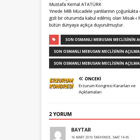
Mustafa Kemal ATATÜRK
Yinede Milli Mücadele yanlılarının çoğunluk
gizli bir oturumda kabul edilmiş olan Misak-ı 
bütün dünyaya açıkça duyurulmuştur.
SON OSMANLI MEBUSAN MECLISININ AÇ
SON OSMANLI MEBUSAN MECLISININ AÇILMAS
SON OSMANLI MEBUSAN MECLISININ AÇILMA
ÖNCEKI
Erzurum Kongresi Kararları ve
Açıklamaları
2 YORUM
BAYTAR
16 MART 2010 TARIHINDE, SAAT 14:45