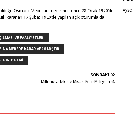
Aysel
ta olduğu Osmanlı Mebusan meclisinde önce 28 Ocak 1920’de
Milli kararları 17 Şubat 1920’de yapılan açık oturumla da
ILMASI VE FAALIYETLERI
INA NEREDE KARAR VERILMIŞTIR
SININ ÖNEMI
SONRAKI
Milli mücadele de Misaki Milli (Milli yemin).