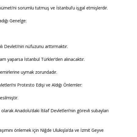
kümeti’ni sorumlu tutmuş ve İstanbul’u işgal etmişlerdir.
ladığı Genelge:
nlı Devleti’nin nüfuzunu arttırmaktır.
iam yaparsa İstanbul Türkler’den alınacaktır.
 emirlerine uymak zorundadır.
letleri’ni Protesto Edişi ve Aldığı Önlemler:
esilmiştir.
olarak Anadolu’daki İtilaf Devletleri’nin görevli subayları
aşımını önlemek için Niğde Ulukışla’da ve İzmit Geyve