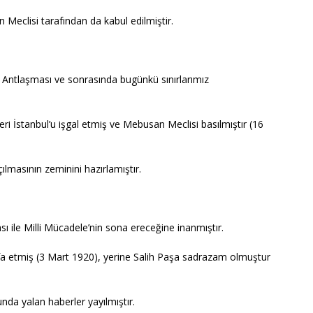
 Meclisi tarafından da kabul edilmiştir.
rış Antlaşması ve sonrasında bugünkü sınırlarımız
etleri İstanbul’u işgal etmiş ve Mebusan Meclisi basılmıştır (16
lmasının zeminini hazırlamıştır.
sı ile Milli Mücadele’nin sona ereceğine inanmıştır.
ifa etmiş (3 Mart 1920), yerine Salih Paşa sadrazam olmuştur
unda yalan haberler yayılmıştır.