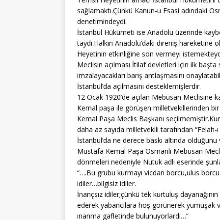
sağlamaktı.Çünkü Kanun-u Esasi adındaki O
denetimindeydi.
İstanbul Hükümeti ise Anadolu üzerinde kaybe
taydı.Halkın Anadolu’daki direniş hareketine 
Heyetinin etkinliğine son vermeyi istemekteyd
Meclisin açılması İtilaf devletleri için ilk baş
imzalayacakları barış antlaşmasını onaylatabil
İstanbul’da açılmasını desteklemişlerdir.
12 Ocak 1920’de açılan Mebusan Meclisine katı
Kemal paşa ile görüşen milletvekillerinden bi
Kemal Paşa Meclis Başkanı seçilmemiştir.Ku
daha az sayıda milletvekili tarafından “Felah-
İstanbul’da ne derece baskı altında olduğunu ve
Mustafa Kemal Paşa Osmanlı Mebusan Meclisine
dönmeleri nedeniyle Nutuk adlı eserinde şunla
“….Bu grubu kurmayı vicdan borcu,ulus borcu
idiler…bilgisiz idiler.
İnançsız idiler;çünkü tek kurtuluş dayanağını
ederek yabancılara hoş görünerek yumuşak ve
inanma gafletinde bulunuyorlardı…”