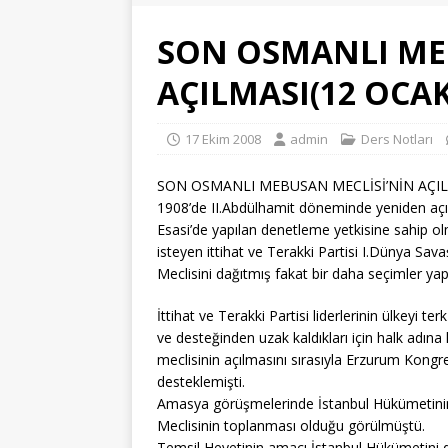
SON OSMANLI ME
AÇILMASI(12 OCAK
17 Ekim 2008
admin
Ders Notları
SON OSMANLI MEBUSAN MECLİSİ’NİN AÇIL
1908’de II.Abdülhamit döneminde yeniden açı
Esasi’de yapılan denetleme yetkisine sahip 
isteyen ittihat ve Terakki Partisi I.Dünya Sa
Meclisini dağıtmış fakat bir daha seçimler yap
İttihat ve Terakki Partisi liderlerinin ülkeyi
ve desteğinden uzak kaldıkları için halk ad
meclisinin açılmasını sırasıyla Erzurum Kong
desteklemişti.
Amasya görüşmelerinde İstanbul Hükümetinin
Meclisinin toplanması olduğu görülmüştü.
Temsil Heyetinin amacı İstanbul Hükümetini de