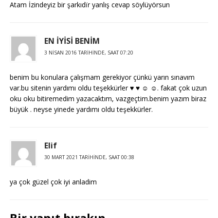
Atam İzindeyiz bir şarkıdïr yanlış cevap söylüyörsun
EN İYİSİ BENİM
3 NISAN 2016 TARIHINDE, SAAT 07:20
benim bu konulara çalışmam gerekiyor çünkü yarın sınavım
var.bu sitenin yardımı oldu teşekkürler ♥ ♥ ☺ ☺. fakat çok uzun
oku oku bitiremedim yazacaktım, vazgeçtim.benim yazım biraz
büyük . neyse yinede yardımı oldu teşekkürler.
Elif
30 MART 2021 TARIHINDE, SAAT 00:38
ya çok güzel çok iyi anladim
Bir yanıt bırakın