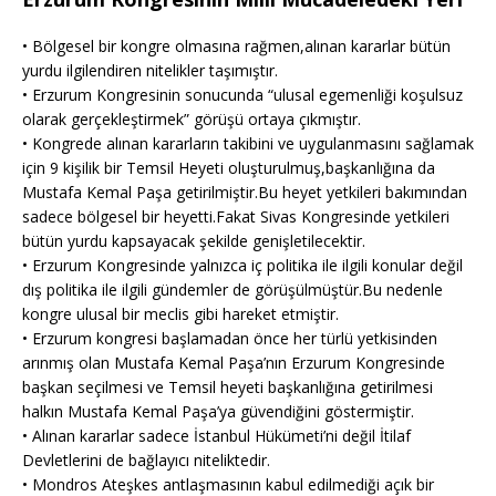
• Bölgesel bir kongre olmasına rağmen,alınan kararlar bütün
yurdu ilgilendiren nitelikler taşımıştır.
• Erzurum Kongresinin sonucunda “ulusal egemenliği koşulsuz
olarak gerçekleştirmek” görüşü ortaya çıkmıştır.
• Kongrede alınan kararların takibini ve uygulanmasını sağlamak
için 9 kişilik bir Temsil Heyeti oluşturulmuş,başkanlığına da
Mustafa Kemal Paşa getirilmiştir.Bu heyet yetkileri bakımından
sadece bölgesel bir heyetti.Fakat Sivas Kongresinde yetkileri
bütün yurdu kapsayacak şekilde genişletilecektir.
• Erzurum Kongresinde yalnızca iç politika ile ilgili konular değil
dış politika ile ilgili gündemler de görüşülmüştür.Bu nedenle
kongre ulusal bir meclis gibi hareket etmiştir.
• Erzurum kongresi başlamadan önce her türlü yetkisinden
arınmış olan Mustafa Kemal Paşa’nın Erzurum Kongresinde
başkan seçilmesi ve Temsil heyeti başkanlığına getirilmesi
halkın Mustafa Kemal Paşa’ya güvendiğini göstermiştir.
• Alınan kararlar sadece İstanbul Hükümeti’ni değil İtilaf
Devletlerini de bağlayıcı niteliktedir.
• Mondros Ateşkes antlaşmasının kabul edilmediği açık bir