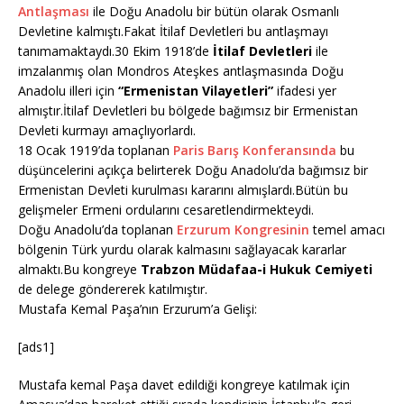
Antlaşması
ile Doğu Anadolu bir bütün olarak Osmanlı
Devletine kalmıştı.Fakat İtilaf Devletleri bu antlaşmayı
tanımamaktaydı.30 Ekim 1918’de
İtilaf Devletleri
ile
imzalanmış olan Mondros Ateşkes antlaşmasında Doğu
Anadolu illeri için
“Ermenistan Vilayetleri”
ifadesi yer
almıştır.İtilaf Devletleri bu bölgede bağımsız bir Ermenistan
Devleti kurmayı amaçlıyorlardı.
18 Ocak 1919’da toplanan
Paris Barış Konferansında
bu
düşüncelerini açıkça belirterek Doğu Anadolu’da bağımsız bir
Ermenistan Devleti kurulması kararını almışlardı.Bütün bu
gelişmeler Ermeni ordularını cesaretlendirmekteydi.
Doğu Anadolu’da toplanan
Erzurum Kongresinin
temel amacı
bölgenin Türk yurdu olarak kalmasını sağlayacak kararlar
almaktı.Bu kongreye
Trabzon Müdafaa-i Hukuk Cemiyeti
de delege göndererek katılmıştır.
Mustafa Kemal Paşa’nın Erzurum’a Gelişi:
[ads1]
Mustafa kemal Paşa davet edildiği kongreye katılmak için