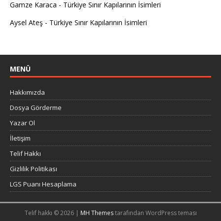
Gamze Karaca
-
Türkiye Sınır Kapılarının İsimleri
Aysel Ateş
-
Türkiye Sınır Kapılarının İsimleri
MENÜ
Hakkımızda
Dosya Görderme
Yazar Ol
İletişim
Telif Hakkı
Gizlilik Politikası
LGS Puanı Hesaplama
Telif hakkı © 2026 |
MH Themes
tarafından WordPress teması