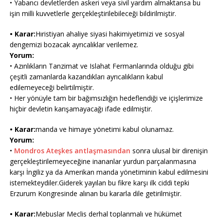
• Yabancı devletlerden askeri veya sivil yardım almaktansa bu
işin milli kuvvetlerle gerçekleştirilebileceği bildirilmiştir.
• Karar:
Hıristiyan ahaliye siyasi hakimiyetimizi ve sosyal
dengemizi bozacak ayrıcalıklar verilemez.
Yorum:
• Azınlıkların Tanzimat ve Islahat Fermanlarında olduğu gibi
çeşitli zamanlarda kazandıkları ayrıcalıkların kabul
edilemeyeceği belirtilmiştir.
• Her yönüyle tam bir bağımsızlığın hedeflendiği ve içişlerimize
hiçbir devletin karışamayacağı ifade edilmiştir.
• Karar:
manda ve himaye yönetimi kabul olunamaz.
Yorum:
•
Mondros Ateşkes antlaşmasından
sonra ulusal bir direnişin
gerçekleştirilemeyeceğine inananlar yurdun parçalanmasına
karşı İngiliz ya da Amerikan manda yönetiminin kabul edilmesini
istemekteydiler.Giderek yayılan bu fikre karşı ilk ciddi tepki
Erzurum Kongresinde alınan bu kararla dile getirilmiştir.
• Karar:
Mebuslar Meclis derhal toplanmalı ve hükümet