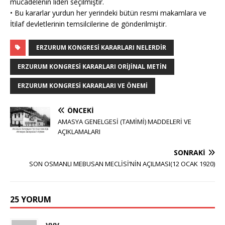
mücadelenin lideri seçilmiştir.
• Bu kararlar yurdun her yerindeki bütün resmi makamlara ve
İtilaf devletlerinin temsilcilerine de gönderilmiştir.
ERZURUM KONGRESI KARARLARI NELERDIR
ERZURUM KONGRESI KARARLARI ORIJINAL METIN
ERZURUM KONGRESI KARARLARI VE ÖNEMI
ÖNCEKI
AMASYA GENELGESİ (TAMİMİ) MADDELERİ VE
AÇIKLAMALARI
SONRAKI
SON OSMANLI MEBUSAN MECLİSİ’NİN AÇILMASI(12 OCAK 1920)
25 YORUM
vvv