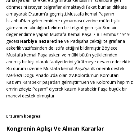
Amasya’dan hareket ettiği sırada kendisinin İstanbul’a geri
dönmesini isteyen telgraflar almaktaydı.Fakat bunları dikkate
almayarak Erzurum’a geçmişti.Mustafa kemal Paşanın
İstanbul’dan gelen emirlere uymaması üzerine müfettişlik
görevinden alındığını belirten bir telgraf gelmiştir.Son bir
değerlendirme yapan Mustafa Kemal Paşa 7-8 Temmuz 1919
gecesi
Harbiye nezaretine
ve Padişaha çektiği telgraflarla
askerlik vazifesinden de istifa ettiğini bildirmiştir.Böylece
Mustafa kemal Paşa askeri ve mülki bütün yetkilerinden
arınmış bir kişi olarak faaliyetlerini yürütmeye devam edecektir.
Bu durum üzerine Mustafa kemal Paşa’ya ilk önemli destek
Merkezi Doğu Anadolu’da olan XV.Kolordu’nun Komutanı
Kazı9m Karabekir paşa’dan gelmiştir.”Ben ve Kolordum hepimiz
emrinizdeyiz Paşam” diyerek kazım Karabekir Paşa büyük bir
manevi destek olmuştur.
Erzurum kongresi
Kongrenin Açılışı Ve Alınan Kararlar