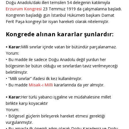
Doğu Anadolu’daki illeri temsilen 54 delegenin katılımıyla
Erzurum Kongresi
23 Temmuz 1919 da çalışmalarına başladı.
Kongrenin başladığı gün İstanbul Hükümeti başkanı Damat
Ferit Paşa kongreyi bir isyan hareketi olarak nitelemiştir.
Kongrede alınan kararlar şunlardır:
• Karar:
Milli sınırlar içinde vatan bir bütündür parçalanamaz.
Yorum:
• Bu madde ile sadece Doğu Anadolu değil yurdun her
bölgesinin bir bütün olduğu ve sınırlardan taviz verilmeyeceği
belirtilmiştir.
• “Milli sınırlar” ifadesi ilk kez kullanılmıştır.
• Bu madde
Misak-ı Milli
kararlarında da yer almıştır.
• Karar:
Her türlü yabancı işgaline ve müdahalesine millet
birlikte karşı koyacaktır
Yorum:
• Bölgesel güçlerin birleşerek hareket etmesi gerektiği
vurgulanmıştır.
• Bu amaçla ilk önemli adım olarak Doğu Karadeniz ve Doğu