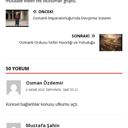
müsaade edilen tek Müslüman gruptu.
ÖNCEKI
Osmanlı İmparatorluğu’nda Devşirme Sistemi
SONRAKI
Osmanlı Ordusu Sefer Hazırlığı ve Yolculuğu
50 YORUM
Osman Özdemir
6 KASIM 2025 TARIHINDE, SAAT 05:22
Küresel bağlantılar konusu ufkumu açtı.
Mustafa Şahin