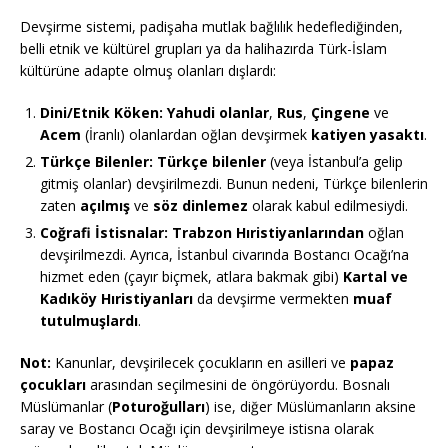
Devşirme sistemi, padişaha mutlak bağlılık hedeflediğinden,
belli etnik ve kültürel grupları ya da halihazırda Türk-İslam
kültürüne adapte olmuş olanları dışlardı:
Dini/Etnik Köken:
Yahudi olanlar
,
Rus
,
Çingene
ve
Acem
(İranlı) olanlardan oğlan devşirmek
katiyen yasaktı
.
Türkçe Bilenler:
Türkçe bilenler
(veya İstanbul’a gelip
gitmiş olanlar) devşirilmezdi. Bunun nedeni, Türkçe bilenlerin
zaten
açılmış
ve
söz dinlemez
olarak kabul edilmesiydi.
Coğrafi İstisnalar:
Trabzon Hıristiyanlarından
oğlan
devşirilmezdi. Ayrıca, İstanbul civarında Bostancı Ocağı’na
hizmet eden (çayır biçmek, atlara bakmak gibi)
Kartal ve
Kadıköy Hıristiyanları
da devşirme vermekten
muaf
tutulmuşlardı
.
Not:
Kanunlar, devşirilecek çocukların en asilleri ve
papaz
çocukları
arasından seçilmesini de öngörüyordu. Bosnalı
Müslümanlar (
Poturoğulları
) ise, diğer Müslümanların aksine
saray ve Bostancı Ocağı için devşirilmeye istisna olarak