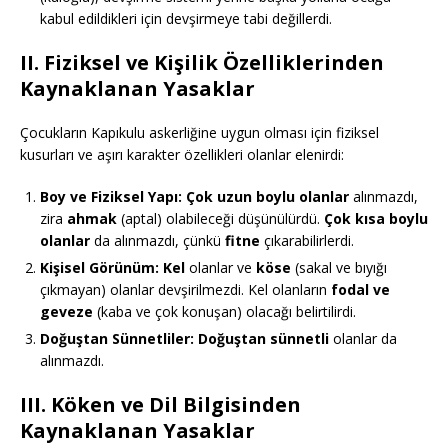
kabul edildikleri için devşirmeye tabi değillerdi.
II. Fiziksel ve Kişilik Özelliklerinden
Kaynaklanan Yasaklar
Çocukların Kapıkulu askerliğine uygun olması için fiziksel
kusurları ve aşırı karakter özellikleri olanlar elenirdi:
Boy ve Fiziksel Yapı:
Çok uzun boylu olanlar
alınmazdı,
zira
ahmak
(aptal) olabileceği düşünülürdü.
Çok kısa boylu
olanlar
da alınmazdı, çünkü
fitne
çıkarabilirlerdi.
Kişisel Görünüm:
Kel
olanlar ve
köse
(sakal ve bıyığı
çıkmayan) olanlar devşirilmezdi. Kel olanların
fodal ve
geveze
(kaba ve çok konuşan) olacağı belirtilirdi.
Doğuştan Sünnetliler:
Doğuştan sünnetli
olanlar da
alınmazdı.
III. Köken ve Dil Bilgisinden
Kaynaklanan Yasaklar