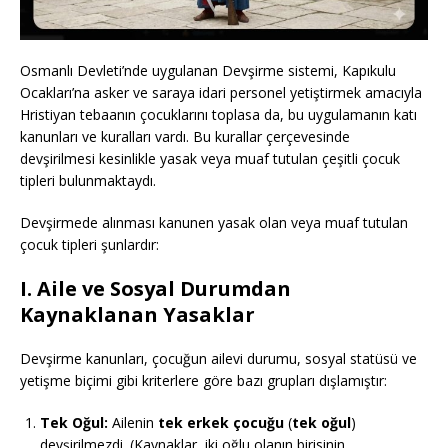
Osmanlı Devleti’nde uygulanan Devşirme sistemi, Kapıkulu
Ocakları’na asker ve saraya idari personel yetiştirmek amacıyla
Hristiyan tebaanın çocuklarını toplasa da, bu uygulamanın katı
kanunları ve kuralları vardı. Bu kurallar çerçevesinde
devşirilmesi kesinlikle yasak veya muaf tutulan çeşitli çocuk
tipleri bulunmaktaydı.
Devşirmede alınması kanunen yasak olan veya muaf tutulan
çocuk tipleri şunlardır:
I. Aile ve Sosyal Durumdan
Kaynaklanan Yasaklar
Devşirme kanunları, çocuğun ailevi durumu, sosyal statüsü ve
yetişme biçimi gibi kriterlere göre bazı grupları dışlamıştır:
Tek Oğul:
Ailenin
tek erkek çocuğu
(
tek oğul
)
devşirilmezdi. (Kaynaklar, iki oğlu olanın birisinin