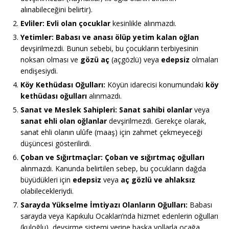
alınabileceğini belirtir).
Evliler:
Evli olan çocuklar
kesinlikle alınmazdı.
Yetimler:
Babası ve anası ölüp yetim kalan oğlan
devşirilmezdi. Bunun sebebi, bu çocukların terbiyesinin
noksan olması ve
gözü aç
(açgözlü) veya
edepsiz
olmaları
endişesiydi.
Köy Kethüdası Oğulları:
Köyün idarecisi konumundaki
köy
kethüdası oğulları
alınmazdı.
Sanat ve Meslek Sahipleri:
Sanat sahibi olanlar
veya
sanat ehli olan oğlanlar
devşirilmezdi. Gerekçe olarak,
sanat ehli olanın ulûfe (maaş) için zahmet çekmeyeceği
düşüncesi gösterilirdi.
Çoban ve Sığırtmaçlar:
Çoban ve sığırtmaç oğulları
alınmazdı. Kanunda belirtilen sebep, bu çocukların dağda
büyüdükleri için
edepsiz
veya
aç gözlü ve ahlaksız
olabilecekleriydi.
Sarayda Yükselme İmtiyazı Olanların Oğulları:
Babası
sarayda veya Kapıkulu Ocakları’nda hizmet edenlerin oğulları
(kuloğlu), devşirme sistemi yerine başka yollarla ocağa