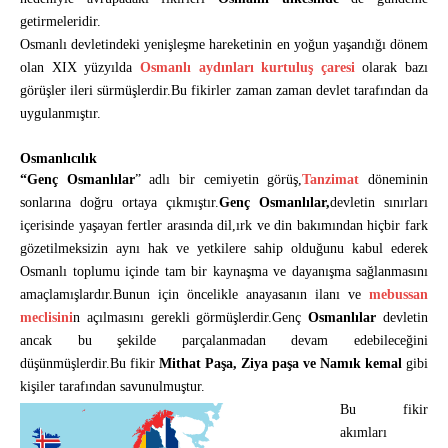
getirmeleridir.
Osmanlı devletindeki yenişleşme hareketinin en yoğun yaşandığı dönem
olan XIX yüzyılda
Osmanlı aydınları
kurtuluş çaresi
olarak bazı
görüşler ileri sürmüşlerdir.Bu fikirler zaman zaman devlet tarafından da
uygulanmıştır.
Osmanlıcılık
“Genç Osmanlılar
” adlı bir cemiyetin görüş,
Tanzimat
döneminin
sonlarına doğru ortaya çıkmıştır.
Genç Osmanlılar,
devletin sınırları
içerisinde yaşayan fertler arasında dil,ırk ve din bakımından hiçbir fark
gözetilmeksizin aynı hak ve yetkilere sahip olduğunu kabul ederek
Osmanlı toplumu içinde tam bir kaynaşma ve dayanışma sağlanmasını
amaçlamışlardır.Bunun için öncelikle anayasanın ilanı ve
mebussan
meclisini
n açılmasını gerekli görmüşlerdir.Genç
Osmanlılar
devletin
ancak bu şekilde parçalanmadan devam edebileceğini
düşünmüşlerdir.Bu fikir
Mithat Paşa, Ziya paşa ve Namık kemal
gibi
kişiler tarafından savunulmuştur.
Bu fikir
akımları