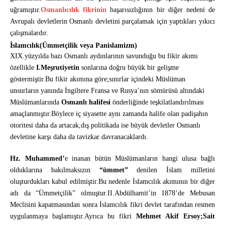
uğramıştır.
Osmanlıcılık fikrinin
başarısızlığının bir diğer nedeni de
Avrupalı devletlerin Osmanlı devletini parçalamak için yaptıkları yıkıcı
çalışmalardır.
İslamcılık(Ümmetçilik veya Panislamizm)
XIX.yüzyılda bazı Osmanlı aydınlarının savunduğu bu fikir akımı
özellikle
I.Meşrutiyetin
sonlarına doğru büyük bir gelişme
göstermiştir.Bu fikir akımına göre;sınırlar içindeki Müslüman
unsurların yanında İngiltere Fransa ve Rusya’nın sömürüsü altındaki
Müslümanlarında
Osmanlı halifesi
önderliğinde teşkilatlandırılması
amaçlanmıştır.Böylece iç siyasette aynı zamanda halife olan padişahın
otoritesi daha da artacak,dış politikada ise büyük devletler Osmanlı
devletine karşı daha da tavizkar davranacaklardı.
Hz. Muhammed’
e inanan bütün Müslümanların hangi ulusa bağlı
olduklarına bakılmaksızın
“ümmet”
denilen İslam milletini
oluşturdukları kabul edilmiştir.Bu nedenle İslamcılık akımının bir diğer
adı da “Ümmetçilik” olmuştur.II.Abdülhamit’in 1878’de Mebusan
Meclisini kapatmasından sonra İslamcılık fikri devlet tarafından resmen
uygulanmaya başlamıştır.Ayrıca bu fikri
Mehmet Akif Ersoy;Sait