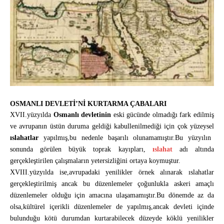
OSMANLI DEVLETİ’Nİ KURTARMA ÇABALARI
XVII.yüzyılda
Osmanlı devletinin
eski gücünde olmadığı fark edilmiş
ve avrupanın üstün duruma geldiği kabullenilmediği için çok yüzeysel
ıslahatlar
yapılmış,bu nedenle başarılı olunamamıştır.Bu yüzyılın
sonunda görülen büyük toprak kayıpları,
ıslahat
adı altında
gerçekleştirilen çalışmaların yetersizliğini ortaya koymuştur.
XVIII.yüzyılda ise,avrupadaki yenilikler örnek alınarak ıslahatlar
gerçekleştirilmiş ancak bu düzenlemeler çoğunlukla askeri amaçlı
düzenlemeler olduğu için amacına ulaşamamıştır.Bu dönemde az da
olsa,kültürel içerikli düzenlemeler de yapılmış,ancak devleti içinde
bulunduğu kötü durumdan kurtarabilecek düzeyde köklü yenilikler