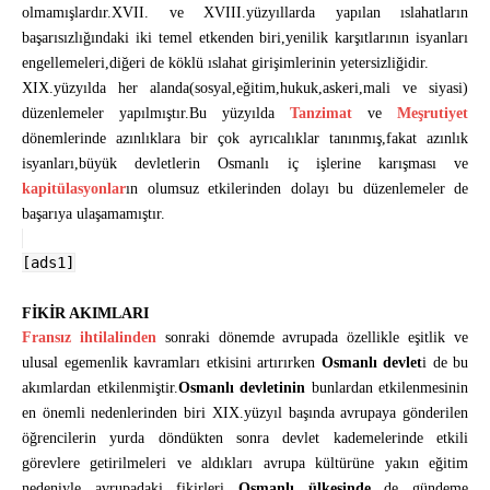
olmamışlardır.XVII. ve XVIII.yüzyıllarda yapılan ıslahatların
başarısızlığındaki iki temel etkenden biri,yenilik karşıtlarının isyanları
engellemeleri,diğeri de köklü ıslahat girişimlerinin yetersizliğidir.
XIX.yüzyılda her alanda(sosyal,eğitim,hukuk,askeri,mali ve siyasi)
düzenlemeler yapılmıştır.Bu yüzyılda
Tanzimat
ve
Meşrutiyet
dönemlerinde azınlıklara bir çok ayrıcalıklar tanınmış,fakat azınlık
isyanları,büyük devletlerin Osmanlı iç işlerine karışması ve
kapitülasyonlar
ın olumsuz etkilerinden dolayı bu düzenlemeler de
başarıya ulaşamamıştır.
[ads1]
FİKİR AKIMLARI
Fransız ihtilalinden
sonraki dönemde avrupada özellikle eşitlik ve
ulusal egemenlik kavramları etkisini artırırken
Osmanlı devlet
i de bu
akımlardan etkilenmiştir.
Osmanlı devletinin
bunlardan etkilenmesinin
en önemli nedenlerinden biri XIX.yüzyıl başında avrupaya gönderilen
öğrencilerin yurda döndükten sonra devlet kademelerinde etkili
görevlere getirilmeleri ve aldıkları avrupa kültürüne yakın eğitim
nedeniyle avrupadaki fikirleri
Osmanlı ülkesinde
de gündeme