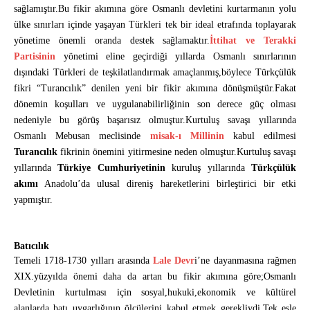
sağlamıştır.Bu fikir akımına göre Osmanlı devletini kurtarmanın yolu
ülke sınırları içinde yaşayan Türkleri tek bir ideal etrafında toplayarak
yönetime önemli oranda destek sağlamaktır.
İttihat ve Terakki
Partisinin
yönetimi eline geçirdiği yıllarda Osmanlı sınırlarının
dışındaki Türkleri de teşkilatlandırmak amaçlanmış,böylece Türkçülük
fikri “Turancılık” denilen yeni bir fikir akımına dönüşmüştür.Fakat
dönemin koşulları ve uygulanabilirliğinin son derece güç olması
nedeniyle bu görüş başarısız olmuştur.Kurtuluş savaşı yıllarında
Osmanlı Mebusan meclisinde
misak-ı Millinin
kabul edilmesi
Turancılık
fikrinin önemini yitirmesine neden olmuştur.Kurtuluş savaşı
yıllarında
Türkiye Cumhuriyetinin
kuruluş yıllarında
Türkçülük
akımı
Anadolu’da ulusal direniş hareketlerini birleştirici bir etki
yapmıştır.
Batıcılık
Temeli 1718-1730 yılları arasında
Lale Devr
i’ne dayanmasına rağmen
XIX.yüzyılda önemi daha da artan bu fikir akımına göre;Osmanlı
Devletinin kurtulması için sosyal,hukuki,ekonomik ve kültürel
alanlarda batı uygarlığının ölçülerini kabul etmek gerekliydi.Tek eşle