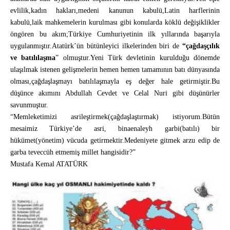
evlilik,kadın hakları,medeni kanunun kabulü,Latin harflerinin
kabulü,laik mahkemelerin kurulması gibi konularda köklü değişiklikler
öngören bu akım;Türkiye Cumhuriyetinin ilk yıllarında başarıyla
uygulanmıştır.Atatürk’ün bütünleyici ilkelerinden biri de
“çağdaşçılık
ve batılılaşma
” olmuştur.Yeni Türk devletinin kurulduğu dönemde
ulaşılmak istenen gelişmelerin hemen hemen tamamının batı dünyasında
olması,çağdaşlaşmayı batılılaşmayla eş değer hale getirmiştir.Bu
düşünce akımını Abdullah Cevdet ve Celal Nuri gibi düşünürler
savunmuştur.
“Memleketimizi asrileştirmek(çağdaşlaştırmak) istiyorum.Bütün
mesaimiz Türkiye’de asri, binaenaleyh garbi(batılı) bir
hükümet(yönetim) vücuda getirmektir.Medeniyete gitmek arzu edip de
garba teveccüh etmemiş millet hangisidir?”
Mustafa Kemal ATATÜRK