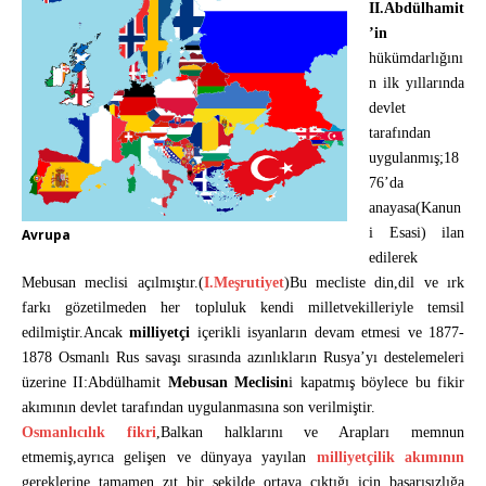
II.Abdülhamit
’in
hükümdarlığını
n ilk yıllarında
devlet
tarafından
uygulanmış;18
76’da
anayasa(Kanun
i Esasi) ilan
Avrupa
edilerek
Mebusan meclisi açılmıştır.(
I.Meşrutiyet
)Bu mecliste din,dil ve ırk
farkı gözetilmeden her topluluk kendi milletvekilleriyle temsil
edilmiştir.Ancak
milliyetçi
içerikli isyanların devam etmesi ve 1877-
1878 Osmanlı Rus savaşı sırasında azınlıkların Rusya’yı destelemeleri
üzerine II:Abdülhamit
Mebusan Meclisin
i kapatmış böylece bu fikir
akımının devlet tarafından uygulanmasına son verilmiştir.
Osmanlıcılık fikri
,Balkan halklarını ve Arapları memnun
etmemiş,ayrıca gelişen ve dünyaya yayılan
milliyetçilik akımının
gereklerine tamamen zıt bir şekilde ortaya çıktığı için başarısızlığa