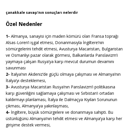
çanakkale savaşı’nın sonuçları nelerdir
Özel Nedenler
1-
Almanya, sanayisi için maden kömürü olan Fransa toprağı
Alsas-Loren’i işgal etmesi, Donanmasıyla İngiltere’nin
sömürgelerini tehdit etmesi, Avusturya Macaristan, Bulgaristan
ve Osmanlıyı pazar olarak görmesi, Balkanlarda Panslavizm’i
yaymaya çalışan Rusya’ya karşı mevcut durumun devamını
savunması
2-
İtalya’nın Akdeniz’de güçlü olmaya çalışması ve Almanya’nın
İtalya’yı desteklemesi,
3-
Avusturya Macaristan Rusya’nın Panslavizm’i politikasına
karşı güvenliğini sağlamaya çalışması ve Sırbistan’ı ortadan
kaldırmayı planlaması, İtalya ile Dalmaçya Kıyıları Sorununun
çıkması, Almanya’ya yakınlaşması,
4-
İngiltere, büyük sömürgelere ve donanmaya sahipti. Bu
üstünlüğünü Almanya’nın tehdit etmesi ve Almanya’ya karşı her
girişime destek vermesi,