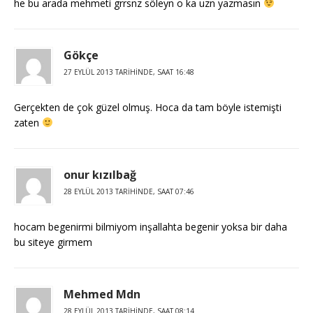
he bu arada mehmeti grrsnz söleyn o ka uzn yazmasın
Gökçe
27 EYLÜL 2013 TARIHINDE, SAAT 16:48
Gerçekten de çok güzel olmuş. Hoca da tam böyle istemişti
zaten
onur kızılbağ
28 EYLÜL 2013 TARIHINDE, SAAT 07:46
hocam begenirmi bilmiyom inşallahta begenir yoksa bir daha
bu siteye girmem
Mehmed Mdn
28 EYLÜL 2013 TARIHINDE, SAAT 08:14