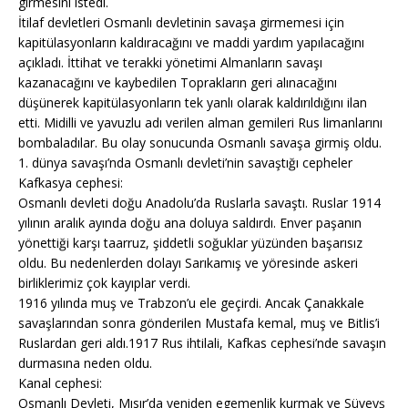
girmesini istedi.
İtilaf devletleri Osmanlı devletinin savaşa girmemesi için
kapitülasyonların kaldıracağını ve maddi yardım yapılacağını
açıkladı. İttihat ve terakki yönetimi Almanların savaşı
kazanacağını ve kaybedilen Toprakların geri alınacağını
düşünerek kapitülasyonların tek yanlı olarak kaldırıldığını ilan
etti. Midilli ve yavuzlu adı verilen alman gemileri Rus limanlarını
bombaladılar. Bu olay sonucunda Osmanlı savaşa girmiş oldu.
1. dünya savaşı’nda Osmanlı devleti’nin savaştığı cepheler
Kafkasya cephesi:
Osmanlı devleti doğu Anadolu’da Ruslarla savaştı. Ruslar 1914
yılının aralık ayında doğu ana doluya saldırdı. Enver paşanın
yönettiği karşı taarruz, şiddetli soğuklar yüzünden başarısız
oldu. Bu nedenlerden dolayı Sarıkamış ve yöresinde askeri
birliklerimiz çok kayıplar verdi.
1916 yılında muş ve Trabzon’u ele geçirdi. Ancak Çanakkale
savaşlarından sonra gönderilen Mustafa kemal, muş ve Bitlis’i
Ruslardan geri aldı.1917 Rus ihtilali, Kafkas cephesi’nde savaşın
durmasına neden oldu.
Kanal cephesi:
Osmanlı Devleti, Mısır’da yeniden egemenlik kurmak ve Süveyş