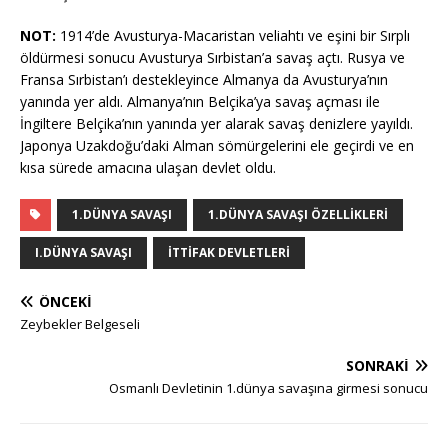
NOT:
1914’de Avusturya-Macaristan veliahtı ve eşini bir Sırplı
öldürmesi sonucu Avusturya Sırbistan’a savaş açtı. Rusya ve
Fransa Sırbistan’ı destekleyince Almanya da Avusturya’nın
yanında yer aldı. Almanya’nın Belçika’ya savaş açması ile
İngiltere Belçika’nın yanında yer alarak savaş denizlere yayıldı.
Japonya Uzakdoğu’daki Alman sömürgelerini ele geçirdi ve en
kısa sürede amacına ulaşan devlet oldu.
1.DÜNYA SAVAŞI
1.DÜNYA SAVAŞI ÖZELLIKLERI
I.DÜNYA SAVAŞI
ITTIFAK DEVLETLERI
ÖNCEKI
Zeybekler Belgeseli
SONRAKI
Osmanlı Devletinin 1.dünya savaşına girmesi sonucu