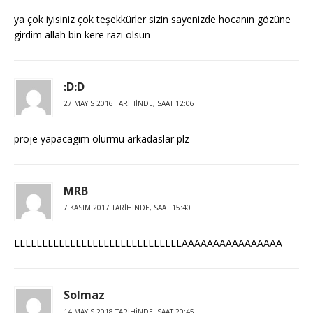
ya çok iyisiniz çok teşekkürler sizin sayenizde hocanın gözüne
girdim allah bin kere razı olsun
:D:D
27 MAYIS 2016 TARIHINDE, SAAT 12:06
proje yapacagım olurmu arkadaslar plz
MRB
7 KASIM 2017 TARIHINDE, SAAT 15:40
LLLLLLLLLLLLLLLLLLLLLLLLLLLLLLAAAAAAAAAAAAAAAA
Solmaz
14 MAYIS 2018 TARIHINDE, SAAT 20:45