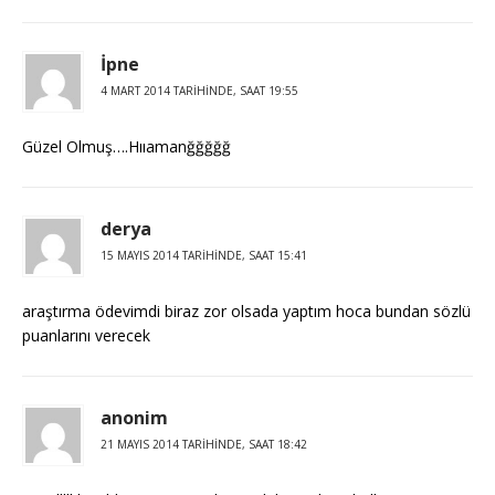
İpne
4 MART 2014 TARIHINDE, SAAT 19:55
Güzel Olmuş….Hııamanğğğğğ
derya
15 MAYIS 2014 TARIHINDE, SAAT 15:41
araştırma ödevimdi biraz zor olsada yaptım hoca bundan sözlü
puanlarını verecek
anonim
21 MAYIS 2014 TARIHINDE, SAAT 18:42