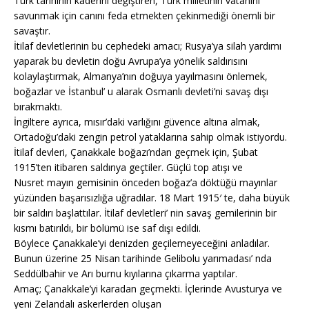
Türk tarihinin kaderini değiştiren, Türk milletinin vatanını
savunmak için canını feda etmekten çekinmediği önemli bir
savaştır.
İtilaf devletlerinin bu cephedeki amacı; Rusya’ya silah yardımı
yaparak bu devletin doğu Avrupa’ya yönelik saldırısını
kolaylaştırmak, Almanya’nın doğuya yayılmasını önlemek,
boğazlar ve İstanbul’ u alarak Osmanlı devleti’ni savaş dışı
bırakmaktı.
İngiltere ayrıca, mısır’daki varlığını güvence altına almak,
Ortadoğu’daki zengin petrol yataklarına sahip olmak istiyordu.
İtilaf devleri, Çanakkale boğazı’ndan geçmek için, Şubat
1915’ten itibaren saldırıya geçtiler. Güçlü top atışı ve
Nusret mayın gemisinin önceden boğaz’a döktüğü mayınlar
yüzünden başarısızlığa uğradılar. 18 Mart 1915′ te, daha büyük
bir saldırı başlattılar. İtilaf devletleri’ nin savaş gemilerinin bir
kısmı batırıldı, bir bölümü ise saf dışı edildi.
Böylece Çanakkale’yi denizden geçilemeyeceğini anladılar.
Bunun üzerine 25 Nisan tarihinde Gelibolu yarımadası’ nda
Seddülbahir ve Arı burnu kıyılarına çıkarma yaptılar.
Amaç; Çanakkale’yi karadan geçmekti. İçlerinde Avusturya ve
yeni Zelandalı askerlerden oluşan