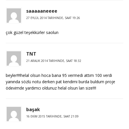
saaaaaneeee
27 EYLÜL 2014 TARIHINDE, SAAT 19:26
çok güzel teşekkürler saolun
TNT
21 ARALIK 2014 TARIHINDE, SAAT 18:32
beyler!!!!helal olsun hoca bana 95 vermedi attım 100 verdi
yanında sözlü notu derken pat kendimi burda buldum proje
ödevimde yardımcı oldunuz helal olsun lan size!!!!
başak
16 EKIM 2015 TARIHINDE, SAAT 21:09