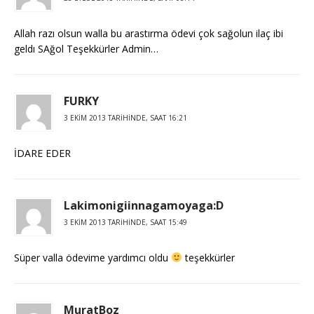
Allah razı olsun walla bu arastırma ödevi çok sağolun ilaç ibi
geldı SAğol Teşekkürler Admin…
FURKY
3 EKIM 2013 TARIHINDE, SAAT 16:21
İDARE EDER
Lakimonigiinnagamoyaga:D
3 EKIM 2013 TARIHINDE, SAAT 15:49
Süper valla ödevime yardımcı oldu
teşekkürler
MuratBoz