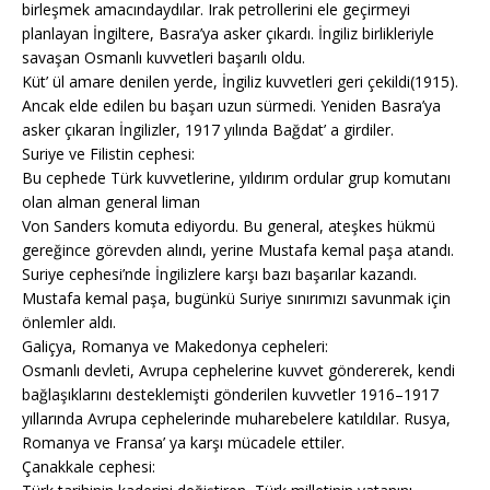
birleşmek amacındaydılar. Irak petrollerini ele geçirmeyi
planlayan İngiltere, Basra’ya asker çıkardı. İngiliz birlikleriyle
savaşan Osmanlı kuvvetleri başarılı oldu.
Küt’ ül amare denilen yerde, İngiliz kuvvetleri geri çekildi(1915).
Ancak elde edilen bu başarı uzun sürmedi. Yeniden Basra’ya
asker çıkaran İngilizler, 1917 yılında Bağdat’ a girdiler.
Suriye ve Filistin cephesi:
Bu cephede Türk kuvvetlerine, yıldırım ordular grup komutanı
olan alman general liman
Von Sanders komuta ediyordu. Bu general, ateşkes hükmü
gereğince görevden alındı, yerine Mustafa kemal paşa atandı.
Suriye cephesi’nde İngilizlere karşı bazı başarılar kazandı.
Mustafa kemal paşa, bugünkü Suriye sınırımızı savunmak için
önlemler aldı.
Galiçya, Romanya ve Makedonya cepheleri:
Osmanlı devleti, Avrupa cephelerine kuvvet göndererek, kendi
bağlaşıklarını desteklemişti gönderilen kuvvetler 1916–1917
yıllarında Avrupa cephelerinde muharebelere katıldılar. Rusya,
Romanya ve Fransa’ ya karşı mücadele ettiler.
Çanakkale cephesi: