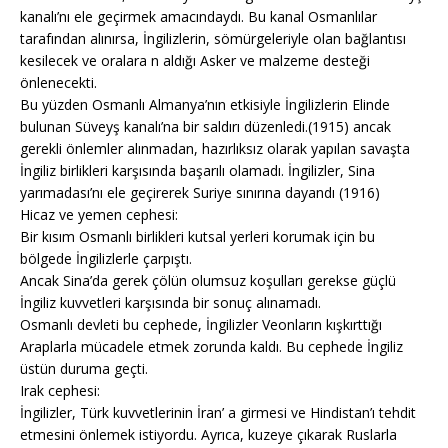
kanalı’nı ele geçirmek amacındaydı. Bu kanal Osmanlılar
tarafından alınırsa, İngilizlerin, sömürgeleriyle olan bağlantısı
kesilecek ve oralara n aldığı Asker ve malzeme desteği
önlenecekti.
Bu yüzden Osmanlı Almanya’nın etkisiyle İngilizlerin Elinde
bulunan Süveyş kanalı’na bir saldırı düzenledi.(1915) ancak
gerekli önlemler alınmadan, hazırlıksız olarak yapılan savaşta
İngiliz birlikleri karşısında başarılı olamadı. İngilizler, Sina
yarımadası’nı ele geçirerek Suriye sınırına dayandı (1916)
Hicaz ve yemen cephesi:
Bir kısım Osmanlı birlikleri kutsal yerleri korumak için bu
bölgede İngilizlerle çarpıştı.
Ancak Sina’da gerek çölün olumsuz koşulları gerekse güçlü
İngiliz kuvvetleri karşısında bir sonuç alınamadı.
Osmanlı devleti bu cephede, İngilizler Veonların kışkırttığı
Araplarla mücadele etmek zorunda kaldı. Bu cephede İngiliz
üstün duruma geçti.
Irak cephesi:
İngilizler, Türk kuvvetlerinin İran’ a girmesi ve Hindistan’ı tehdit
etmesini önlemek istiyordu. Ayrıca, kuzeye çıkarak Ruslarla