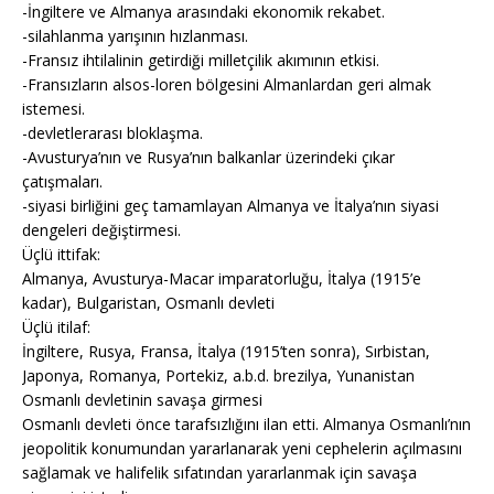
-İngiltere ve Almanya arasındaki ekonomik rekabet.
-silahlanma yarışının hızlanması.
-Fransız ihtilalinin getirdiği milletçilik akımının etkisi.
-Fransızların alsos-loren bölgesini Almanlardan geri almak
istemesi.
-devletlerarası bloklaşma.
-Avusturya’nın ve Rusya’nın balkanlar üzerindeki çıkar
çatışmaları.
-siyasi birliğini geç tamamlayan Almanya ve İtalya’nın siyasi
dengeleri değiştirmesi.
Üçlü ittifak:
Almanya, Avusturya-Macar imparatorluğu, İtalya (1915’e
kadar), Bulgaristan, Osmanlı devleti
Üçlü itilaf:
İngiltere, Rusya, Fransa, İtalya (1915’ten sonra), Sırbistan,
Japonya, Romanya, Portekiz, a.b.d. brezilya, Yunanistan
Osmanlı devletinin savaşa girmesi
Osmanlı devleti önce tarafsızlığını ilan etti. Almanya Osmanlı’nın
jeopolitik konumundan yararlanarak yeni cephelerin açılmasını
sağlamak ve halifelik sıfatından yararlanmak için savaşa