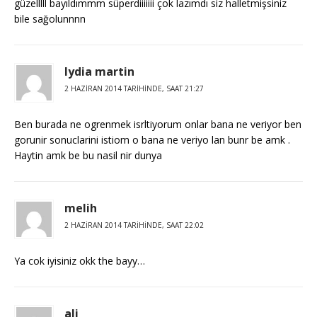
güzelllll bayıldımmm süperdiiiiiii çok lazımdı siz halletmişsiniz
bile sağolunnnn
lydia martin
2 HAZIRAN 2014 TARIHINDE, SAAT 21:27
Ben burada ne ogrenmek isrltiyorum onlar bana ne veriyor ben
gorunir sonuclarini istiom o bana ne veriyo lan bunr be amk .
Haytin amk be bu nasil nir dunya
melih
2 HAZIRAN 2014 TARIHINDE, SAAT 22:02
Ya cok iyisiniz okk the bayy…
ali