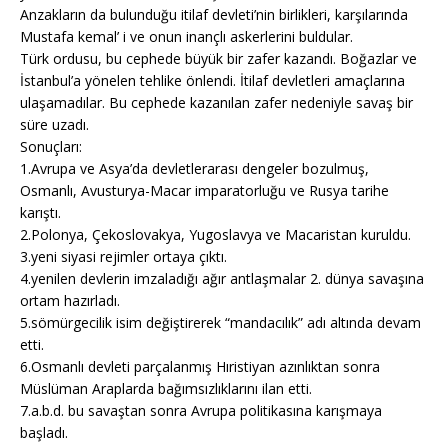
Anzakların da bulunduğu itilaf devleti’nin birlikleri, karşılarında
Mustafa kemal’ i ve onun inançlı askerlerini buldular.
Türk ordusu, bu cephede büyük bir zafer kazandı. Boğazlar ve
İstanbul’a yönelen tehlike önlendi. İtilaf devletleri amaçlarına
ulaşamadılar. Bu cephede kazanılan zafer nedeniyle savaş bir
süre uzadı.
Sonuçları:
1.Avrupa ve Asya’da devletlerarası dengeler bozulmuş,
Osmanlı, Avusturya-Macar imparatorluğu ve Rusya tarihe
karıştı.
2.Polonya, Çekoslovakya, Yugoslavya ve Macaristan kuruldu.
3.yeni siyasi rejimler ortaya çıktı.
4.yenilen devlerin imzaladığı ağır antlaşmalar 2. dünya savaşına
ortam hazırladı.
5.sömürgecilik isim değiştirerek “mandacılık” adı altında devam
etti.
6.Osmanlı devleti parçalanmış Hıristiyan azınlıktan sonra
Müslüman Araplarda bağımsızlıklarını ilan etti.
7.a.b.d. bu savaştan sonra Avrupa politikasına karışmaya
başladı.