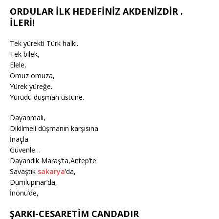
ORDULAR İLK HEDEFİNİZ AKDENİZDİR .
İLERİ!
Tek yürekti Türk halkı.
Tek bilek,
Elele,
Omuz omuza,
Yürek yüreğe.
Yürüdü düşman üstüne.
Dayanmalı,
Dikilmeli düşmanın karşısına
İnaçla
Güvenle…
Dayandık Maraş’ta,Antep’te
Savaştık
sakarya
’da,
Dumlupınar’da,
İnönü’de,
ŞARKI-CESARETİM CANDADIR