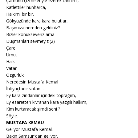
Çamurlu çizmeleriyle ezerek tarihimi,
Katlettiler hunharca,
Halkımı bir bir.
Gökyüzünde kara kara bulutlar,
Başımıza nereden geldiniz?
Bizler konukseveriz ama
Düşmanları sevmeyiz.(2)
Çare
Umut
Halk
Vatan
Özgürlük
Neredesin Mustafa Kemal
İhtiyaçtadır vatan…
Ey kara zindanlar içindeki toprağım,
Ey esaretten kıvranan kara yazgılı halkım,
Kim kurtaracak şimdi seni ?
Söyle.
MUSTAFA KEMAL!
Geliyor Mustafa Kemal.
Bakın Samsun’dan geliyor.