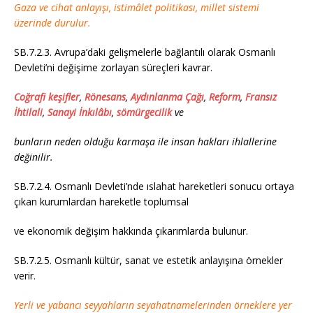
Gaza ve cihat anlayışı, istimâlet politikası, millet sistemi
üzerinde durulur.
SB.7.2.3. Avrupa’daki gelişmelerle bağlantılı olarak Osmanlı
Devleti’ni değişime zorlayan süreçleri kavrar.
Coğrafi keşifler
,
Rönesans
,
Aydınlanma Çağı
,
Reform
,
Fransız
İhtilali
,
Sanayi İnkılâbı
,
sömürgecilik
ve
bunların neden olduğu karmaşa ile insan hakları ihlallerine
değinilir.
SB.7.2.4. Osmanlı Devleti’nde ıslahat hareketleri sonucu ortaya
çıkan kurumlardan hareketle toplumsal
ve ekonomik değişim hakkında çıkarımlarda bulunur.
SB.7.2.5. Osmanlı kültür, sanat ve estetik anlayışına örnekler
verir.
Yerli ve yabancı seyyahların seyahatnamelerinden örneklere yer