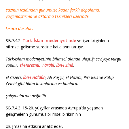
Yazının icadından günümüze kadar farklı depolama,
yaygınlaştırma ve aktarma teknikleri üzerinde
kısaca durulur.
SB.7.4.2.
Türk-İslam medeniyetinde
yetişen bilginlerin
bilimsel gelişme sürecine katkılarını tartışır.
Türk-İslam medeniyetinin bilimsel alanda ulaştığı seviyeye vurgu
yapılır.
el-Harezmî,
Fârâbî
,
İbn-i Sînâ
,
el-Cezerî,
İbn-i Haldûn
, Ali Kuşçu, el-Hâzinî, Piri Reis ve Kâtip
Çelebi gibi bilim insanlarına ve bunların
çalışmalarına değinilir.
SB.7.4.3. 15-20. yüzyıllar arasında Avrupa’da yaşanan
gelişmelerin günümüz bilimsel birikiminin
oluşmasına etkisini analiz eder.