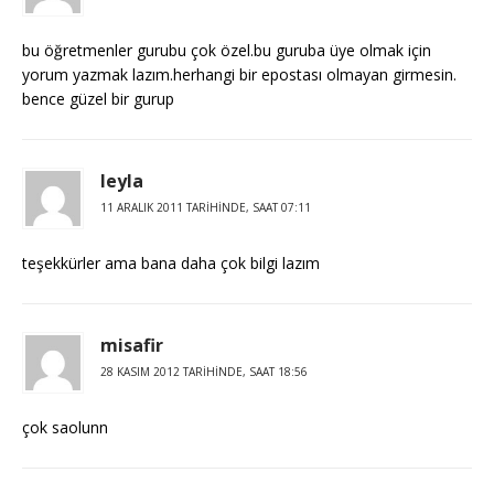
bu öğretmenler gurubu çok özel.bu guruba üye olmak için
yorum yazmak lazım.herhangi bir epostası olmayan girmesin.
bence güzel bir gurup
leyla
11 ARALIK 2011 TARIHINDE, SAAT 07:11
teşekkürler ama bana daha çok bilgi lazım
misafir
28 KASIM 2012 TARIHINDE, SAAT 18:56
çok saolunn