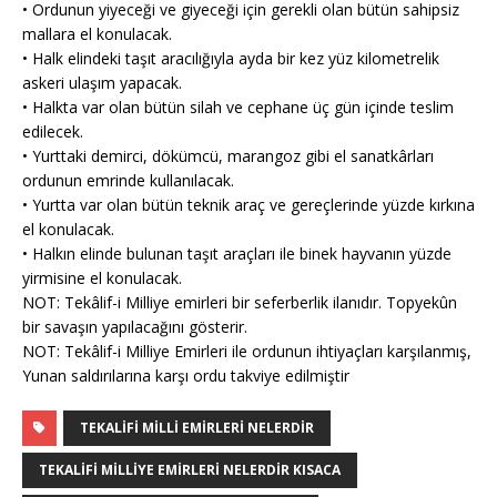
• Ordunun yiyeceği ve giyeceği için gerekli olan bütün sahipsiz
mallara el konulacak.
• Halk elindeki taşıt aracılığıyla ayda bir kez yüz kilometrelik
askeri ulaşım yapacak.
• Halkta var olan bütün silah ve cephane üç gün içinde teslim
edilecek.
• Yurttaki demirci, dökümcü, marangoz gibi el sanatkârları
ordunun emrinde kullanılacak.
• Yurtta var olan bütün teknik araç ve gereçlerinde yüzde kırkına
el konulacak.
• Halkın elinde bulunan taşıt araçları ile binek hayvanın yüzde
yirmisine el konulacak.
NOT: Tekâlif-i Milliye emirleri bir seferberlik ilanıdır. Topyekûn
bir savaşın yapılacağını gösterir.
NOT: Tekâlif-i Milliye Emirleri ile ordunun ihtiyaçları karşılanmış,
Yunan saldırılarına karşı ordu takviye edilmiştir
TEKALIFI MILLI EMIRLERI NELERDIR
TEKALIFI MILLIYE EMIRLERI NELERDIR KISACA