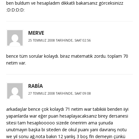
ben buldum ve hesapladım dikkatli bakarsanız görceksinizz
:D:D:D:D:
MERVE
25 TEMMUZ 2008 TARIHINDE, SAAT 02:56
bence tüm sorular kolaydı. biraz matematik zordu. toplam 70
netim var.
RABİA
27 TEMMUZ 2008 TARIHINDE, SAAT 09:08
arkadaşlar bence çok kolaydı 71 netim war tabikiiii benden iiyi
yapanlarda war eğer puan hesaplayacaksanız birey dersanesi
sitesi tam hesaplıooooo sizede öneririm ama şunuda
unutmayın başka bi siteden de okul puanı yani davranış notu
we yıl sonu ağ.nota bakın 12 yanlış 3 boş fln demeyin çünkü