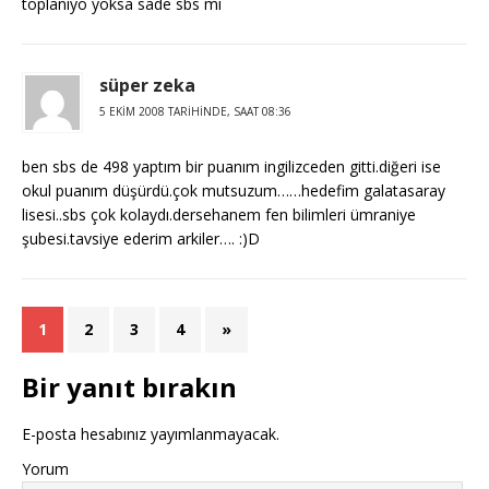
toplanıyo yoksa sade sbs mı
süper zeka
5 EKIM 2008 TARIHINDE, SAAT 08:36
ben sbs de 498 yaptım bir puanım ingilizceden gitti.diğeri ise
okul puanım düşürdü.çok mutsuzum……hedefim galatasaray
lisesi..sbs çok kolaydı.dersehanem fen bilimleri ümraniye
şubesi.tavsiye ederim arkiler…. :)D
1
2
3
4
»
Bir yanıt bırakın
E-posta hesabınız yayımlanmayacak.
Yorum