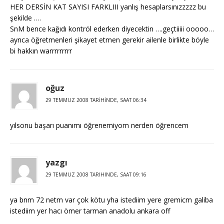
HER DERSİN KAT SAYISI FARKLIII yanlış hesaplarsınızzzzz bu
şekilde ….
SnM bence kağıdı kontröl ederken diyecektin ….geçtiiiii ooooo…
ayrıca öğretmenleri şikayet etmen gerekir ailenle birlikte böyle
bi hakkın warrrrrrrrr
oğuz
29 TEMMUZ 2008 TARIHINDE, SAAT 06:34
yılsonu başarı puanımı öğrenemiyom nerden öğrencem
yazgı
29 TEMMUZ 2008 TARIHINDE, SAAT 09:16
ya bnm 72 netm var çok kötu yha istediim yere gremicm galiba
istediim yer hacı ömer tarman anadolu ankara off