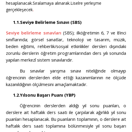
hesaplanacak.Sıralamaya alınarak.Liselre yerleşme
gerçekleşecek
.
1.1.
Seviye Belirleme Sınavı (SBS)
Seviye belirleme sınavları
(SBS); ilköğretimin 6, 7 ve 8’inci
sınıflarında; görsel sanatlar, teknoloji ve tasarım, müzik,
beden eğitimi, rehberlik/sosyal etkinlikler dersleri dışındaki
zorunlu derslerin öğretim programlarından ders yılı sonunda
yapılan merkezî sistem sınavlarıdır.
Bu sınavlar yarışma sınavı niteliğinde olmayıp
öğrencinin derslerden elde ettiği kazanımlarının ne ölçüde
kazanıldığının ölçülmesini amaçlamaktadır.
1.2.
Yılsonu Başarı Puanı (YBP)
Öğrencinin derslerden aldığı yıl sonu puanları, o
derslere ait haftalık ders saati ile çarpılarak ağırlıklı yıl sonu
puanları hesaplanacak. Bu puanların toplamının, o derslere ait
haftalık ders saati toplamına bölünmesiyle yıl sonu başarı