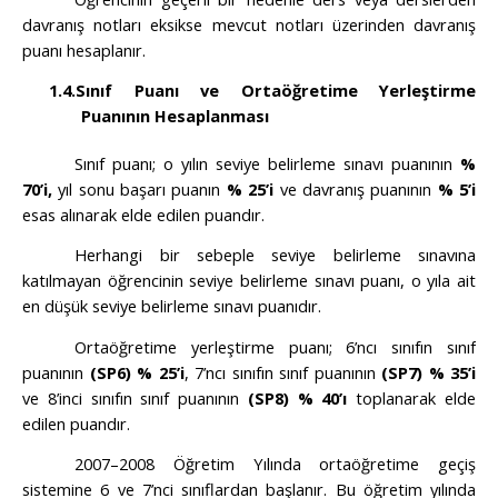
davranış notları eksikse mevcut notları üzerinden davranış
puanı hesaplanır.
1.4.
Sınıf Puanı ve Ortaöğretime Yerleştirme
Puanının Hesaplanması
Sınıf puanı; o yılın seviye belirleme sınavı puanının
%
70’i,
yıl sonu başarı puanın
% 25’i
ve
davranış puanının
% 5’i
esas alınarak elde edilen puandır.
Herhangi bir sebeple seviye belirleme sınavına
katılmayan öğrencinin seviye belirleme sınavı puanı, o yıla ait
en düşük seviye belirleme sınavı puanıdır.
Ortaöğretime yerleştirme puanı; 6’ncı sınıfın sınıf
puanının
(SP6) % 25’i
, 7’ncı sınıfın sınıf puanının
(SP7) % 35’i
ve 8’inci sınıfın sınıf puanının
(SP8) % 40’ı
toplanarak elde
edilen puandır.
2007–2008 Öğretim Yılında ortaöğretime geçiş
sistemine 6 ve 7’nci sınıflardan başlanır. Bu öğretim yılında