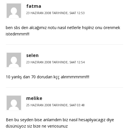
fatma
23 HAZIRAN 2008 TARIHINDE, SAAT 12:53
ben sbs den alcağımız notu nasıl netlerle hsplrız onu örenmek
istedimmm!!!
selen
23 HAZIRAN 2008 TARIHINDE, SAAT 12:54
10 yanlış dan 70 dorudan kçç alırımmmmm!!!!
melike
25 HAZIRAN 2008 TARIHINDE, SAAT 03:48
Ben bu seyden bise anlamdım biz nasıl hesaplıyacagız diye
düsünüyoz siz bize ne veriosunuz