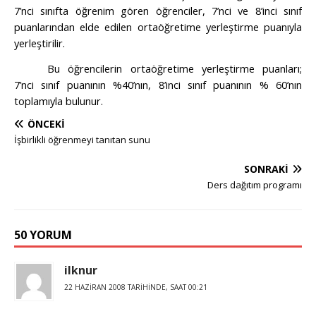
7’nci sınıfta öğrenim gören öğrenciler, 7’nci ve 8’inci sınıf
puanlarından elde edilen ortaöğretime yerleştirme puanıyla
yerleştirilir.
Bu öğrencilerin ortaöğretime yerleştirme puanları;
7’nci sınıf puanının %40’nın, 8’inci sınıf puanının % 60’nın
toplamıyla bulunur.
ÖNCEKI
İşbirlikli öğrenmeyi tanıtan sunu
SONRAKI
Ders dağıtım programı
50 YORUM
ilknur
22 HAZIRAN 2008 TARIHINDE, SAAT 00:21