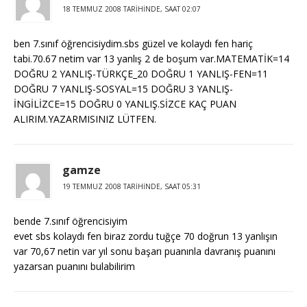
18 TEMMUZ 2008 TARIHINDE, SAAT 02:07
ben 7.sınıf öğrencisiydim.sbs güzel ve kolaydı fen hariç
tabi.70.67 netim var 13 yanlış 2 de boşum var.MATEMATİK=14
DOĞRU 2 YANLIŞ-TÜRKÇE_20 DOĞRU 1 YANLIŞ-FEN=11
DOĞRU 7 YANLIŞ-SOSYAL=15 DOĞRU 3 YANLIŞ-
İNGİLİZCE=15 DOĞRU 0 YANLIŞ.SİZCE KAÇ PUAN
ALIRIM.YAZARMISINIZ LÜTFEN.
gamze
19 TEMMUZ 2008 TARIHINDE, SAAT 05:31
bende 7.sınıf öğrencisiyim
evet sbs kolaydı fen biraz zordu tuğçe 70 doğrun 13 yanlışın
var 70,67 netin var yıl sonu başarı puanınla davranış puanını
yazarsan puanını bulabilirim