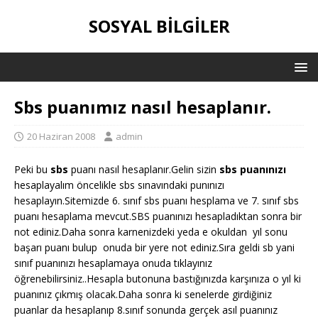
SOSYAL BILGILER
Sbs puanımız nasıl hesaplanır.
20 Haziran 2008
admin
Peki bu
sbs
puanı nasıl hesaplanır.Gelin sizin
sbs puanınızı
hesaplayalım öncelikle sbs sınavındaki punınızı
hesaplayın.Sitemizde 6. sınıf sbs puanı hesplama ve 7. sınıf sbs
puanı hesaplama mevcut.SBS puanınızı hesapladıktan sonra bir
not ediniz.Daha sonra karnenizdeki yeda e okuldan yıl sonu
başarı puanı bulup onuda bir yere not ediniz.Sıra geldi sb yani
sınıf puanınızı hesaplamaya onuda tıklayınız
öğrenebilirsiniz..Hesapla butonuna bastığınızda karşınıza o yıl ki
puanınız çıkmış olacak.
Daha sonra ki senelerde girdiğiniz
puanlar da hesaplanıp 8.sınıf sonunda gerçek asıl puanınız