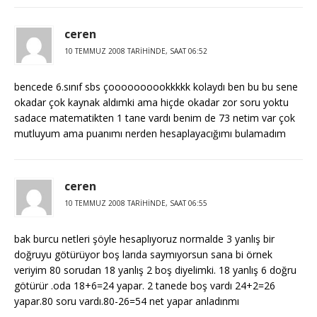
ceren
10 TEMMUZ 2008 TARIHINDE, SAAT 06:52
bencede 6.sınıf sbs çoooooooookkkkk kolaydı ben bu bu sene
okadar çok kaynak aldımki ama hiçde okadar zor soru yoktu
sadace matematikten 1 tane vardı benim de 73 netim var çok
mutluyum ama puanımı nerden hesaplayacığımı bulamadım
ceren
10 TEMMUZ 2008 TARIHINDE, SAAT 06:55
bak burcu netleri şöyle hesaplıyoruz normalde 3 yanlış bir
doğruyu götürüyor boş larıda saymıyorsun sana bi örnek
veriyim 80 sorudan 18 yanlış 2 boş diyelimki. 18 yanlış 6 doğru
götürür .oda 18+6=24 yapar. 2 tanede boş vardı 24+2=26
yapar.80 soru vardı.80-26=54 net yapar anladınmı