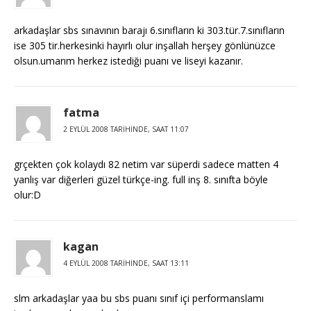
arkadaşlar sbs sınavının barajı 6.sınıfların ki 303.tür.7.sınıfların
ise 305 tir.herkesinki hayırlı olur inşallah herşey gönlünüzce
olsun.umarım herkez istediği puanı ve liseyi kazanır.
fatma
2 EYLÜL 2008 TARIHINDE, SAAT 11:07
grçekten çok kolaydı 82 netim var süperdi sadece matten 4
yanlış var diğerleri güzel türkçe-ing. full inş 8. sınıfta böyle
olur:D
kagan
4 EYLÜL 2008 TARIHINDE, SAAT 13:11
slm arkadaşlar yaa bu sbs puanı sınıf içi performanslamı