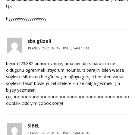
tşk
byyyyyyyyyyyyyyyyyy
sbs güzeli
19 AĞUSTOS 2008 TARIHINDE, SAAT 10:14
benim423.882 puanım varmış ama ben burs barajının ne
olduğunu öğrenmek istiyorum nolur burs barajını bilen warsa
söylesin sitresten hergün başım ağrıyo gerçekten bilen varsa
söylesin fakat böyle güzel sitelere kimse dalga gecmek için
bişey yazmasın
çççooooooooooooooooooooooooooooooooooooooooooo
oookkk ciddiyim çoook sorry!
SİBEL
23 AĞUSTOS 2008 TARIHINDE, SAAT 02:36