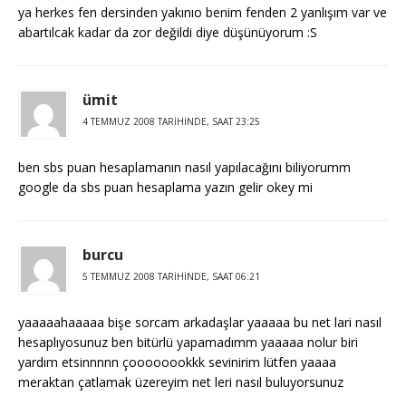
ya herkes fen dersinden yakınıo benim fenden 2 yanlışım var ve
abartılcak kadar da zor değildi diye düşünüyorum :S
ümit
4 TEMMUZ 2008 TARIHINDE, SAAT 23:25
ben sbs puan hesaplamanın nasıl yapılacağını biliyorumm
google da sbs puan hesaplama yazın gelir okey mi
burcu
5 TEMMUZ 2008 TARIHINDE, SAAT 06:21
yaaaaahaaaaa bişe sorcam arkadaşlar yaaaaa bu net lari nasıl
hesaplıyosunuz ben bitürlü yapamadımm yaaaaa nolur biri
yardım etsinnnnn çoooooookkk sevinirim lütfen yaaaa
meraktan çatlamak üzereyim net leri nasıl buluyorsunuz