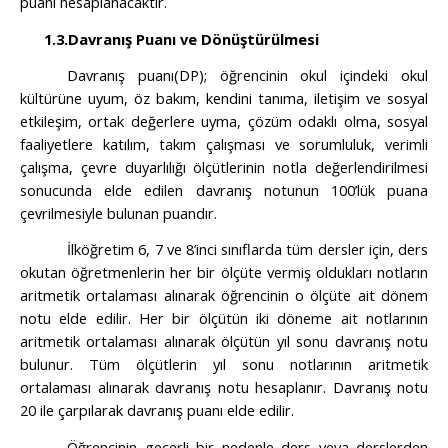
puanı hesaplanacaktır.
1.3.
Davranış Puanı ve Dönüştürülmesi
Davranış puanı(DP); öğrencinin okul içindeki okul
kültürüne uyum, öz bakım, kendini tanıma, iletişim ve sosyal
etkileşim, ortak değerlere uyma, çözüm odaklı olma, sosyal
faaliyetlere katılım, takım çalışması ve sorumluluk, verimli
çalışma, çevre duyarlılığı ölçütlerinin notla değerlendirilmesi
sonucunda elde edilen davranış notunun 100’lük puana
çevrilmesiyle bulunan puandır.
İlköğretim 6, 7 ve 8’inci sınıflarda tüm dersler için, ders
okutan öğretmenlerin her bir ölçüte vermiş oldukları notların
aritmetik ortalaması alınarak öğrencinin o ölçüte ait dönem
notu elde edilir. Her bir ölçütün iki döneme ait notlarının
aritmetik ortalaması alınarak ölçütün yıl sonu davranış notu
bulunur. Tüm ölçütlerin yıl sonu notlarının aritmetik
ortalaması alınarak davranış notu hesaplanır. Davranış notu
20 ile çarpılarak davranış puanı elde edilir.
Öğrencinin geçerli bir nedenle ders veya derslerden