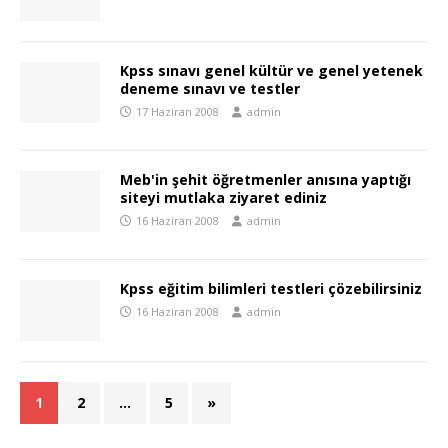
Kpss sınavı genel kültür ve genel yetenek
deneme sınavı ve testler
17 Haziran 2008
admin
Meb'in şehit öğretmenler anısına yaptığı
siteyi mutlaka ziyaret ediniz
16 Haziran 2008
admin
Kpss eğitim bilimleri testleri çözebilirsiniz
16 Haziran 2008
admin
1
2
…
5
»