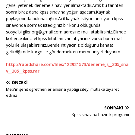
genel yetenek deneme sınavı yer almaktadır.
Artık bu tarihten
sonra biraz daha kpss sınavına yoğunlaşacam.Kaynak
paylaşımında bulunacağım.Acil kaynak istiyorsanız yada kpss
sınavonda sormak istediğiniz bir konu olduğunda
sosyalbilgiler.org@gmail.com adresine mail atabilirsiniz.Elimde
kolilerce ikinci el kpss kitabları var.İhtiyacınız varsa bana mail
yolu ile ulaşabilirsiniz.Bende ihtiyacınız olduğunu kanaat
getirdiğimde kargo ile göndermekten memnuniyet duyarım
http://rapidshare.com/files/122921573/deneme_s__305_sna
v__305__kpss.rar
ÖNCEKI
Meb'in şehit öğretmenler anısına yaptığı siteyi mutlaka ziyaret
ediniz
SONRAKI
Kpss sınavına hazırlık programı