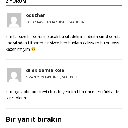
2 YORUM
oquzhan
24 HAZIRAN 2008 TARIHINDE, SAAT 01:26
slm lar size bir sorum olacak bu sitedeki indirdiqim simd sorular
kac yılından ititbaren dir sizce ben bunlara calissam bu yıl kpss
kazanırmıyım
dilek damla köle
6 MART 2009 TARIHINDE, SAAT 10:07
slm oguz bhn bu siteyi chok beyendim bhn önceden türkiyede
ikinci oldum
Bir yanıt bırakın