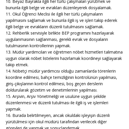
10. Beyaz Bayrakla ilgili her türlü çalışmaları yürütmek ve
bununla ilgili belge ve evrakları düzenleyerek dosyalamak.
11. Okul Öğrenci Meclisi ile ilgili her türlü çalışmaların
yapılmasını sağlamak ve bununla ilgili iş ve işleri takip ederek
ilgili belge ve evrakların düzenli tutulmasını sağlamak.
12. Rehberlik servisiyle birlikte BEP programını hazırlayarak
uygulanmasının sağlanması, gerekli evrak ve dosyaların
tutulmasının kontrollerinin yapmak.
13. Müdür yardımcıları ve öğretmen nöbet hizmetleri talimatına
uygun olarak nöbet listelerini hazırlamak koordineyi sağlayarak
takip etmek.
14. Nöbetçi müdür yardımcısı olduğu zamanlarda törenlerin
koordine edilmesi, bahçe temizliğinin kontrolünün yapılması,
giriş-çıkışlarının kontrol edilmesi, boş geçen derslerin
doldurularak gözetim ve denetimlerinin yapılması.
15. Arşivin, Arşiv Yönetmeliği ve usulüne uygun şekilde
düzenlenmesi ve düzenli tutulması ile ilgili iş ve işlemleri
yapmak.
16. Burada belirtilmeyen, ancak okuldaki işleyişin düzenli
yürütülmesi için okul müdürü tarafından verilecek diğer
görevleri de yapmak ve sonuçlandırmak.