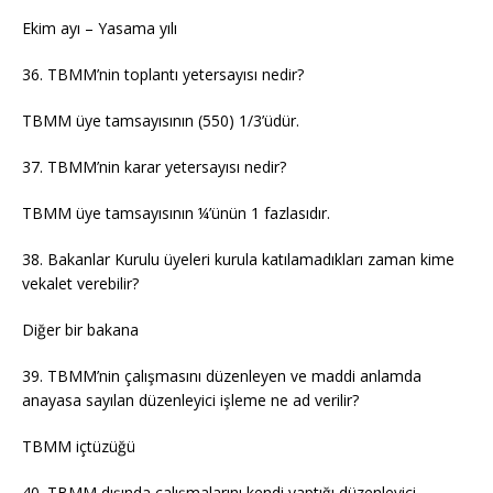
Ekim ayı – Yasama yılı
36. TBMM’nin toplantı yetersayısı nedir?
TBMM üye tamsayısının (550) 1/3’üdür.
37. TBMM’nin karar yetersayısı nedir?
TBMM üye tamsayısının ¼’ünün 1 fazlasıdır.
38. Bakanlar Kurulu üyeleri kurula katılamadıkları zaman kime
vekalet verebilir?
Diğer bir bakana
39. TBMM’nin çalışmasını düzenleyen ve maddi anlamda
anayasa sayılan düzenleyici işleme ne ad verilir?
TBMM içtüzüğü
40. TBMM dışında çalışmalarını kendi yaptığı düzenleyici