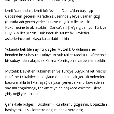
İzmit Yarımadası: İzmit körfezinde Darıca’dan başlayıp
Gebze’den geçerek Karadeniz üzerinde Şile’ye uzanan çizgi.
(Burada adı geçen yerler Türkiye Büyük Millet Meclisi
Hükûmetine bırakılacaktır). Darıca’dan Şile’ye giden yol Türkiye
Büyük Millet Meclisi Hükûmeti ile Müttefik Devletler
askerlerince ortaklaşa kullanılabilecektir.
Yukarıda belirtilen ayırıcı çizgiler Müttefik Ordularının her
birinden bir Subay ile Türkiye Büyük Millet Meclisi Hükûmetinin
bir subayından oluşacak Karma Komisyonlarca belirlenecektir.
Müttefik Devletler Hükûmetleri ve Türkiye Büyük Millet Meclisi
Hükûmeti çıkabilecek olayların önünü alacak gerekli önlemlere
başvurmakla birlikte, aşağıda yazılı yerlerde kendi kuvvetlerinin
sayısını çoğaltmağı, tahkimat ya da başkaca askersel işlere
girişmeği yükümlenirler.
Çanakkale bölgesi : Bozburn – Kumburnu çizgisinin, Boğazdan
başlayarak, 15 kilometre doğusundaki yere dek;