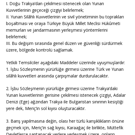
I. Doğu Trakya’dan çekilmesi istenecek olan Yunan
Kuvvetlerinin geçeceği çizgiyi belirlemek;
II. Yunan Silâhlı Kuvvetlerinin ve sivil yönetiminin bu toprakları
boşaltması ve oraya Türkiye Büyük Millet Meclisi Hükûmeti
memurları ve jandarmasının yerleşmesi yöntemlerini
belirlemek;
III. Bu değişim sırasında genel düzen ve güvenliği sürdürmek
üzere, bölgede kontrolü sağlamak.
Yetkili Temsilciler aşağıdaki Maddeler üzerinde uyuşmuşlardır:
1. İşbu Sözleşmenin yürürlüğe girmesi üzerine Türk ve Yunan
silâhlı kuvvetleri arasında çarpışmalar durdurulacaktır.
2. İşbu Sözleşmenin yürürlüğe girmesi üzerine Trakya’daki
Yunan kuvvetlerinin gerisine çekilmesi istenecek çizgiyi, Adalar
Denizi (Ege) ağzından Trakya ile Bulgaristan sınırının kesiştiği
yere dek, Meriç’in sol kıyısı oluşturacaktır.
3. Barış yapılmasına değin, olası her türlü karışıklıkların önüne
geçmek için, Meriç’in sağ kıyısı, Karaağaç ile birlikte, Müttefik
Devletlerce saptanacak yerlere yerleşmek üzere, onların