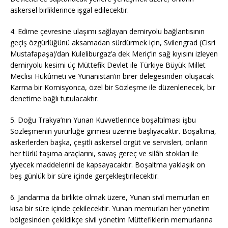
askersel birliklerince işgal edilecektir.
4. Edirne çevresine ulaşımı sağlayan demiryolu bağlantısının
geçiş özgürlüğünü aksamadan sürdürmek için, Svilengrad (Cisri
Mustafapaşa)’dan Kuleliburgaz’a dek Meriç’in sağ kıyısını izleyen
demiryolu kesimi üç Müttefik Devlet ile Türkiye Büyük Millet
Meclisi Hükûmeti ve Yunanistan’ın birer delegesinden oluşacak
Karma bir Komisyonca, özel bir Sözleşme ile düzenlenecek, bir
denetime bağlı tutulacaktır.
5. Doğu Trakya’nın Yunan Kuvvetlerince boşaltılması işbu
Sözleşmenin yürürlüğe girmesi üzerine başlıyacaktır. Boşaltma,
askerlerden başka, çeşitli askersel örgüt ve servisleri, onların
her türlü taşıma araçlarını, savaş gereç ve silâh stokları ile
yiyecek maddelerini de kapsayacaktır. Boşaltma yaklaşık on
beş günlük bir süre içinde gerçekleştirilecektir.
6. Jandarma da birlikte olmak üzere, Yunan sivil memurları en
kısa bir süre içinde çekilecektir. Yunan memurları her yönetim
bölgesinden çekildikçe sivil yönetim Müttefiklerin memurlarına