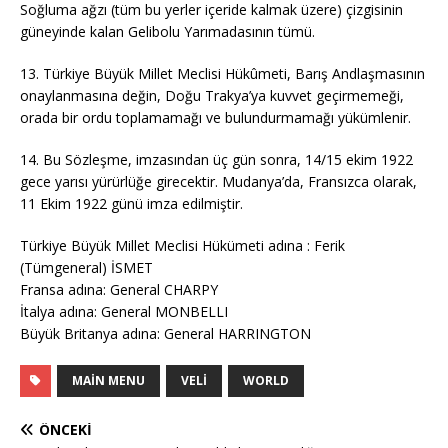
Soğluma ağzı (tüm bu yerler içeride kalmak üzere) çizgisinin
güneyinde kalan Gelibolu Yarımadasının tümü.
13. Türkiye Büyük Millet Meclisi Hükûmeti, Barış Andlaşmasının
onaylanmasına değin, Doğu Trakya’ya kuvvet geçirmemeği,
orada bir ordu toplamamağı ve bulundurmamağı yükümlenir.
14. Bu Sözleşme, imzasından üç gün sonra, 14/15 ekim 1922
gece yarısı yürürlüğe girecektir. Mudanya’da, Fransızca olarak,
11 Ekim 1922 günü imza edilmiştir.
Türkiye Büyük Millet Meclisi Hükümeti adına : Ferik
(Tümgeneral) İSMET
Fransa adına: General CHARPY
İtalya adına: General MONBELLI
Büyük Britanya adına: General HARRINGTON
MAIN MENU
VELI
WORLD
ÖNCEKI