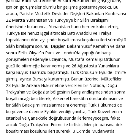
yazında Batılı Müttefiklerle Ankara Hükümetinin giriştiği barış
için ön görüşmeler olumlu bir gelişme göstermeyecekti. Bu
arada, Paris’te Müttefik Devletler Dışişleri Bakanları Konferansı
22 Martta Yunanistan ve Türkiye’ye bir Silâh Bırakışımı
önerisinde bulununca, Yunanistan bunu hemen kabul etmiş,
Türkiye ise henüz işgal altındaki Batı Anadolu ve Trakya
topraklarının dört ay içinde boşaltılması koşulunu ileri sürmüştü.
Silâh bırakışımı sorunu, Dışişleri Bakanı Yusuf Kemal’in ve daha
sonra Fethi Okyar’ın Paris ve Londra’da yaptığı ön barış
görüşmeleri nedeniyle uzayınca, Mustafa Kemal işi Ordunun
gücü ile bitirmeğe karar vermiş ve 26 Ağustosta Yunanlılara
karşı Büyük Taarruzu başlatmıştı. Türk Ordusu 9 Eylülde İzmir’e
girmiş, ayrıca Bursa’yı kurtarmıştı. Bunun üzerine, Müttefikler
23 Eylülde Ankara Hükümetine verdikleri bir Notada, Doğu
Trakya’nın ve Boğazlar bölgesinin Barış andlaşmasından sonra
boşaltılacağı belirtilerek, Askersel harekâtın durdurulmasını ve
bir Silâh Bırakışımı imzalanmasını önermiş; Türk Hükümeti de
bu güvence üzerine Eylülde verdiği yanıtta, Türk Kuvvetlerinin
İstanbul ve Çanakkale doğrultusunda ilerlemeyeceğini, fakat
ancak Doğu Trakya’nın Edirne ile birlikte, Meriç’in batısına dek
boşaltılması koşulunu ileri sürerek, 3 Ekimde Mudanya’da