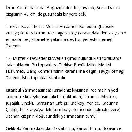
İzmit Yarımadasında: Boğaziçi’nden başlayarak, Şile – Darıca
çizgisinin 40 km. doğusundaki bir yere dek.
Türkiye Büyük Millet Meclisi Hükûmeti Bozburnu (Lapseki
kuzeyi) ile Karaburun (Karabiga kuzeyi) arasındaki deniz kıyısının
en az on beş kilometre yakınına dek top yerleştirmemeği
üstlenir.
12. Müttefik Devletler kuvvetleri şimdi bulundukları toraklarda
kalacaklardır. Bu topraklara Türkiye Büyük Millet Meclisi
Hükûmeti, Barış Konferansının kararlarına değin, saygılı olmağı
üstlenir. İşbu topraklar şunlardır:
İstanbul Yarımadasında: Karadeniz kıyısında Pedima’nın yedi
kilometre kuzeybatısındaki bir noktadan, Istranca, Mertekli,
Kışağılı, Sinekli, Karasinan Çiftliği, Kadıköy, Yenice, Kadurina
Çiftliği, Kalikratya’ya dek (tüm bu yerler içeride kalmak üzere)
uzanan çizginin doğusundaki yarımadanın tümü;
Gelibolu Yarımadasında: Baklaburnu, Saros Burnu, Bolayır ve