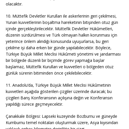
olacaktır.
10. Müttefik Devletler Kurulları ile askerlerinin geri çekilmesi,
Yunan kuvvetlerinin boşaltma hareketinin bitişinden otuz gün
içinde gerçekleştirilecektir. Müttefik Devletler Hükûmetleri,
düzenin sürdürülmesi ve Türk olmayan halkın korunması için
yeterince önlem alındığı konusunda uyuşurlarsa, bu geri
çekilme işi daha erken bir günde yapılabilecektir. Böylece,
Türkiye Büyük Millet Meclisi Hükûmeti yönetimi ve jandarması
bir bölgede düzenli bir biçimde görev yapmağa başlar
başlamaz, Müttefik Kurulları ve kuvvetleri o bölgeden otuz
günlük sürenin bitiminden önce çekilebilecektir.
11. Anadolu’da, Türkiye Büyük Millet Meclisi Hükûmetinin
kuvvetleri aşağıda gösterilen çizgiler üzerinde duracak; bu
çizgileri Barış Konferansının açılışına değin ve Konferansın
yapıldığı sürece geçmeyecektir.
Çanakkale Bölgesi: Lapseki kuzeyinde Bozburnu ve güneyde
Kumburnu temel noktaları oluşturmak üzere, Asya kıyısından
yaklaşık onbeş kilometre derinlikte bir çizgi.