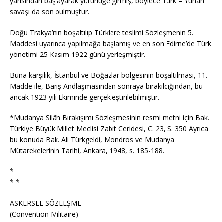
yarısından başlayarak yürürlüğe girmiş, böylece Türk – Yunan
savaşı da son bulmuştur.
Doğu Trakya’nın boşaltılıp Türklere teslimi Sözleşmenin 5.
Maddesi uyarınca yapılmağa başlamış ve en son Edirne’de Türk
yönetimi 25 Kasım 1922 günü yerleşmiştir.
Buna karşılık, İstanbul ve Boğazlar bölgesinin boşaltılması, 11.
Madde ile, Barış Andlaşmasından sonraya bırakıldığından, bu
ancak 1923 yılı Ekiminde gerçekleştirilebilmiştir.
*Mudanya Silâh Bırakışımı Sözleşmesinin resmi metni için Bak.
Türkiye Büyük Millet Meclisi Zabıt Ceridesi, C. 23, S. 350 Ayrıca
bu konuda Bak. Ali Türkgeldi, Mondros ve Mudanya
Mütarekelerinin Tarihi, Ankara, 1948, s. 185-188.
*
* *
ASKERSEL SÖZLEŞME
(Convention Militaire)