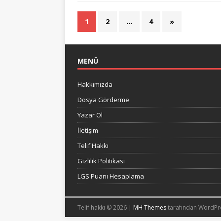
1
2
…
4
»
MENÜ
Hakkımızda
Dosya Görderme
Yazar Ol
İletişim
Telif Hakkı
Gizlilik Politikası
LGS Puanı Hesaplama
Telif hakkı © 2026 |
MH Themes
tarafından WordPr