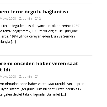
eni terör örgütü bağlantısı
 Mayıs 2008
admin
2
i terör örgütleri, dış dünyanın tepkileri üzerine 1980’li
da taktik değiştirerek, PKK terör örgütü ile işbirliğine
şlerdir. 1984 yılında cereyan eden Eruh ve Şemdinli
nlarıyla
[…]
remi önceden haber veren saat
tildi
 Mayıs 2008
admin
1
m olmadan önce haber veren saat üretildi.Yani deprem
uyarı sistemi geliştirildi Kim bu saati üretti dersiniz ilk
ıza gelen devlet tabi ki Japonlar.Bu millet
[…]