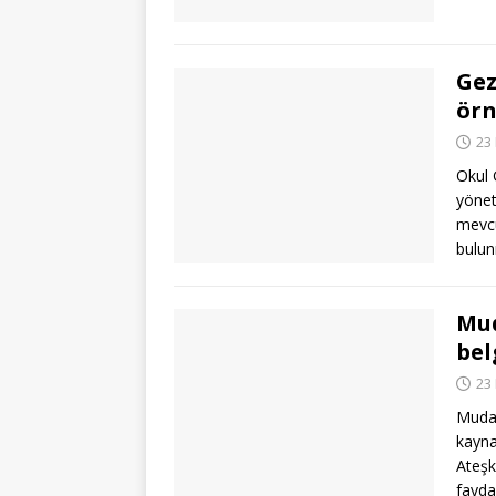
Gez
örn
23
Okul 
yönet
mevcu
bulu
Mud
bel
23
Mudan
kayna
Ateşk
fayda