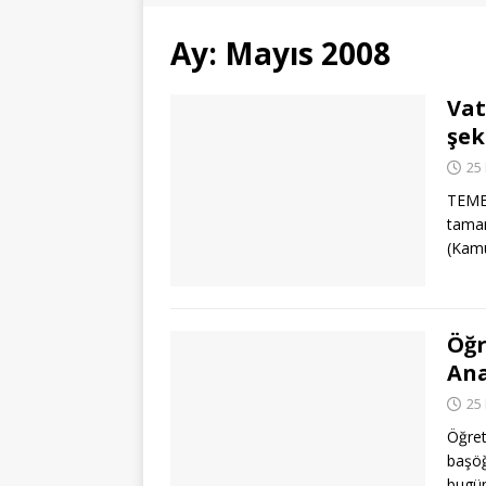
Ay:
Mayıs 2008
Vat
şek
25
TEME
tamam
(Kamu
Öğr
Ana
25
Öğret
başöğ
bugün