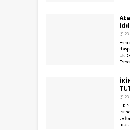
Ata
idd
23
Ermen
diasp
Ulu Ö
Erme
İKİ
TU
23
. İK
Birin
ve İt
açaca