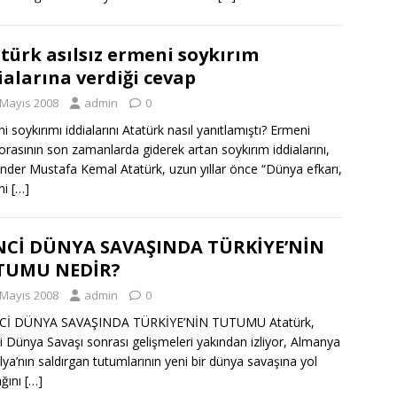
türk asılsız ermeni soykırım
ialarına verdiği cevap
 Mayıs 2008
admin
0
i soykırımı iddialarını Atatürk nasıl yanıtlamıştı? Ermeni
orasının son zamanlarda giderek artan soykırım iddialarını,
nder Mustafa Kemal Atatürk, uzun yıllar önce “Dünya efkarı,
ni
[…]
NCİ DÜNYA SAVAŞINDA TÜRKİYE’NİN
TUMU NEDİR?
 Mayıs 2008
admin
0
İNCİ DÜNYA SAVAŞINDA TÜRKİYE’NİN TUTUMU Atatürk,
ci Dünya Savaşı sonrası gelişmeleri yakından izliyor, Almanya
alya’nın saldırgan tutumlarının yeni bir dünya savaşına yol
ğını
[…]