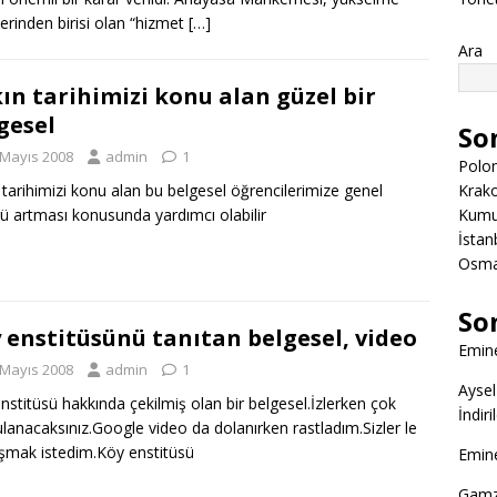
rlerinden birisi olan “hizmet
[…]
Ara
ın tarihimizi konu alan güzel bir
gesel
So
 Mayıs 2008
admin
1
Polon
Krako
 tarihimizi konu alan bu belgesel öğrencilerimize genel
Kumuk
rü artması konusunda yardımcı olabilir
İstanb
Osman
So
 enstitüsünü tanıtan belgesel, video
Emine
 Mayıs 2008
admin
1
Aysel
nstitüsü hakkında çekilmiş olan bir belgesel.İzlerken çok
İndir
lanacaksınız.Google video da dolanırken rastladım.Sizler le
şmak istedim.Köy enstitüsü
Emine
Gamz