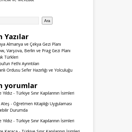
Ara
n Yazılar
ya Almanya ve Çekya Gezi Planı
w, Varşova, Berlin ve Prag Gezi Planı
 Türkleri
ul’un Fethi Ayrıntıları
lı Ordusu Sefer Hazırlığı ve Yolculuğu
n yorumlar
 Yıldız
-
Türkiye Sınır Kapılarının İsimleri
 Ateş
-
Öğretmen Kitaplığı Uygulaması
ilebilir Durumda
 Yıldız
-
Türkiye Sınır Kapılarının İsimleri
e Karaca
-
Türkiye Sınır Kapılarının İsimleri