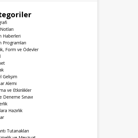
tegoriler
rafi
Notları
m Haberleri
m Programları
lik, Form ve Ödevler
l
net
ak
el Gelişim
lar Alemi
ma ve Etkinlikler
ne Deneme Sınavı
rlik
lara Hazırlık
ar
ntı Tutanakları
tmelik ve Mevzuat