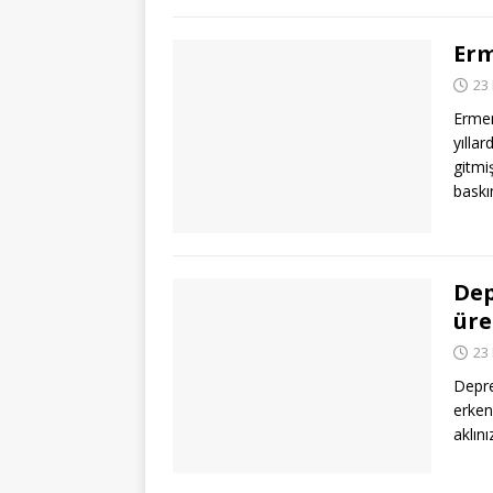
Erm
23
Ermen
yıllar
gitmi
baskı
Dep
üre
23
Depre
erken 
aklın