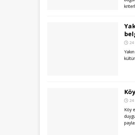
krite
Yak
bel
24
Yakın
kültü
Köy
24
Köy e
duygu
payla