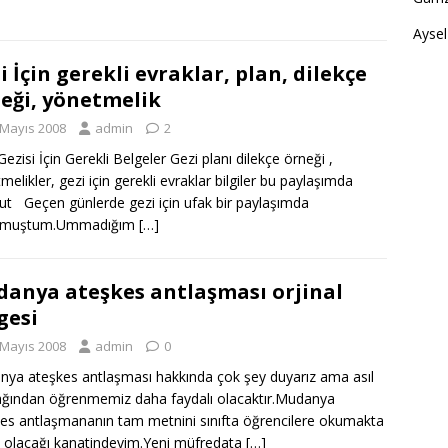
Aysel
i İçin gerekli evraklar, plan, dilekçe
eği, yönetmelik
 Mayıs 2008
admin
2
Gezisi İçin Gerekli Belgeler Gezi planı dilekçe örneği ,
melikler, gezi için gerekli evraklar bilgiler bu paylaşımda
t Geçen günlerde gezi için ufak bir paylaşımda
nmuştum.Ummadığım
[…]
anya ateşkes antlaşması orjinal
gesi
 Mayıs 2008
admin
0
ya ateşkes antlaşması hakkında çok şey duyarız ama asıl
ğından öğrenmemiz daha faydalı olacaktır.Mudanya
es antlaşmananın tam metnini sınıfta öğrencilere okumakta
 olacağı kanatindeyim.Yeni müfredata
[…]