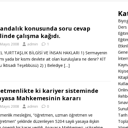
Ka
Biyog
Ders 
andalık konusunda soru cevap
Eğiti
linde çalışma kağıdı.
Eğiti
 Mayıs 2008
admin
1
Etkin
Gene
L YURTTAŞLIK BİLGİSİ VE İNSAN HAKLARI 1) Sermayenin
İnter
ı yada bir kısmı devlete ait olan kuruluşlara ne denir? KİT
Kayn
 İktisadi Teşebbüsü) 2) ) Belediye
[…]
Kişis
Kitap
Kutla
etmenlikte ki kariyer sisteminde
Onli
Rehbe
yasa Mahkemesinin kararı
Sınav
 Mayıs 2008
admin
0
Sunul
menlik mesleğini, “öğretmen, uzman öğretmen ve
Tarih
retmen” şeklinde düzenleyen 5204 sayılı yasaya ilişkin
Topla
 önemli bir karar verildi. Anayasa Mahkemesi, yükselme
Yöne