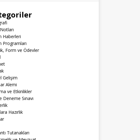
tegoriler
rafi
Notları
m Haberleri
m Programları
lik, Form ve Ödevler
l
net
ak
el Gelişim
lar Alemi
ma ve Etkinlikler
ne Deneme Sınavı
rlik
lara Hazırlık
ar
ntı Tutanakları
tmelik ve Mevzuat