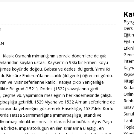
Ka
Biyog
Ders 
1
Eğiti
Eğiti
AN
Etkin
Gene
. Klasik Osmanlı mimarlığının sonraki dönemlere de ışık
İnter
arından sayılan ustası. Kayseri’nin 9Ski bir Ermeni köyü
Kayn
ğırnas köyünde doğdu. Babası ve dedesi dülgerdi. Yirmi iki
Kişis
dı. Bir süre Enderun’da neccarlık (dülgerlik) öğrenimi gördü.
Kitap
an ve Mısır seferlerine katıldı. Kapıya çıkıp Yeniçeriliğe
Kutla
rlikte Belgrad (1521), Rodos (1522) savaşlarına girdi.
Onli
, çeşme vb. yapımında mesleğinin her kademesinde çalıştı.
Rehbe
başılığa getirildi. 1529 Viyana ve 1532 Alman seferlerine de
Sınav
 sırasında yeteneğini göstererek Hasekiliğe, 1537’deki Korfu
Sunul
539’da Hassa Sermimarlığına (mimarbaşılığa) atandı ve
Tarih
 Mimarbaşı olduktan sonra ilk olarak İstanbul’daki Ayas Paşa
Topla
 birlikte, imparatorluğun en ileri sınırlarına ulaştığı, en
Yöne