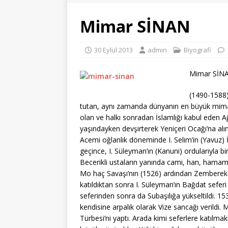
Mimar SİNAN
30 Eylül 2013
admin
Biyografi
Mimar SİN
(1490-1588)
tutan, aynı zamanda dünyanın en büyük mimarl
olan ve halkı sonradan İslamlığı kabul eden A
yaşındayken devşirterek Yeniçeri Ocağı’na alın
Acemi oğlanlık döneminde I. Selim’in (Yavuz) İr
geçince, I. Süleyman’ın (Kanuni) ordularıyla bi
Becerikli ustaların yanında cami, han, hamam
Mo haç Savaşı’nın (1526) ardından Zemberekçi
katıldıktan sonra I. Süleyman’ın Bağdat seferi
seferinden sonra da Subaşılığa yükseltildi. 1
kendisine arpalık olarak Vize sancağı verildi.
Türbesi’ni yaptı. Arada kimi seferlere katılmakla