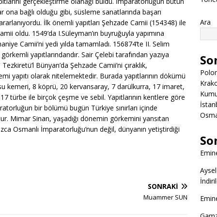
pıtlarını gerçekleştirme olanağı buldu. İmparatorluğun bütün
lar ona bağlı olduğu gibi, süsleme sanatlarında başarı
Ara
arlanıyordu. İlk önemli yapıtları Şehzade Camii (154348) ile
Camii oldu. 1549’da I.Süleyman’ın buyruğuyla yapımına
aniye Camii’ni yedi yılda tamamladı. 156874’te II. Selim
 görkemli yapıtlarındandır. Sair Çelebi tarafından yazıya
So
 Tezkiretü’l Bünyan’da Şehzade Camii’ni çıraklık,
Polon
önemi yapıtı olarak nitelemektedir. Burada yapıtlarının dökümü
Krako
u kemeri, 8 köprü, 20 kervansaray, 7 darülkurra, 17 imaret,
Kumuk
 türbe ile birçok çeşme ve sebil. Yapıtlarının kentlere göre
İstanb
paratorluğun bir bölümü bugün Türkiye sınırları içinde
Osman
ur. Mimar Sinan, yaşadığı dönemin görkemini yansıtan
nızca Osmanlı İmparatorluğu’nun değil, dünyanın yetiştirdiği
So
Emine
Aysel
İndir
SONRAKI
Muammer SUN
Emine
Gamz