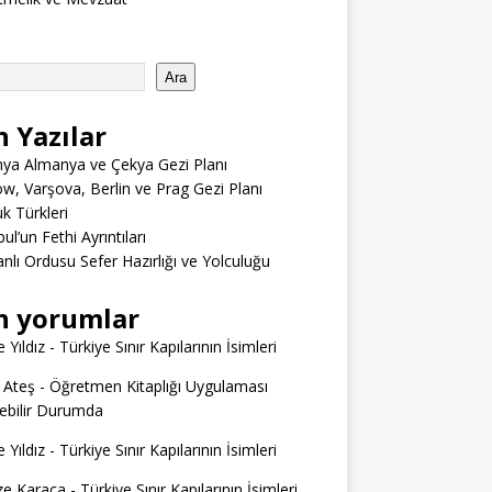
Ara
n Yazılar
ya Almanya ve Çekya Gezi Planı
w, Varşova, Berlin ve Prag Gezi Planı
 Türkleri
ul’un Fethi Ayrıntıları
lı Ordusu Sefer Hazırlığı ve Yolculuğu
n yorumlar
 Yıldız
-
Türkiye Sınır Kapılarının İsimleri
 Ateş
-
Öğretmen Kitaplığı Uygulaması
ilebilir Durumda
 Yıldız
-
Türkiye Sınır Kapılarının İsimleri
e Karaca
-
Türkiye Sınır Kapılarının İsimleri