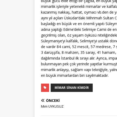
büyük gücü elde ettiği bir çağda, en büyük ya
mimarlık işleriyle yetenekli mimarlar ve kalfa
kazanmış nakkaş, hattat, oymacı vb.den de yar
aynı yıl açılan Üsküdar’daki Mihrimah Sultan 
başladığı en büyük ve en önemli yapıtı Süleym
adına yaptığı Edirne’deki Selimiye Camii de en
geçirilmiş olan, öz yaşam öyküsü niteliğindeki
Süleymaniye’yi kalfalık, Selimiye’yi ustalık d
de vardır 84 cami, 52 mescit, 57 medrese, 7 s
3 darüşşifa, 8 mahzen, 35 saray, 41 hamam, 17
dağılımında İstanbul ilk sırayı alır. Ayrıca, im
bulunmayan pek çok yerinde yapıtlar kurmuşt
mimarlık anlayışı, sağlam vapı tekniğiyle, yal
en büyük mimarlardan biri sayılmaktadır.
MIMAR SİNAN KIMDIR
ÖNCEKI
Mim UYKUSUZ