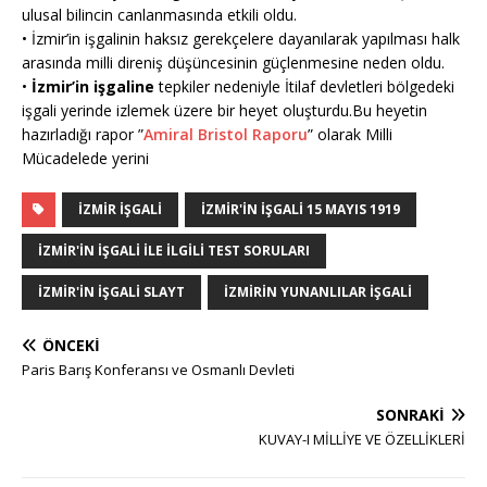
ulusal bilincin canlanmasında etkili oldu.
• İzmir’in işgalinin haksız gerekçelere dayanılarak yapılması halk
arasında milli direniş düşüncesinin güçlenmesine neden oldu.
•
İzmir’in işgaline
tepkiler nedeniyle İtilaf devletleri bölgedeki
işgali yerinde izlemek üzere bir heyet oluşturdu.Bu heyetin
hazırladığı rapor ”
Amiral Bristol Raporu
” olarak Milli
Mücadelede yerini
IZMIR IŞGALI
IZMIR'IN IŞGALI 15 MAYIS 1919
IZMIR'IN IŞGALI ILE ILGILI TEST SORULARI
IZMIR'IN IŞGALI SLAYT
IZMIRIN YUNANLILAR IŞGALI
ÖNCEKI
Paris Barış Konferansı ve Osmanlı Devleti
SONRAKI
KUVAY-I MİLLİYE VE ÖZELLİKLERİ