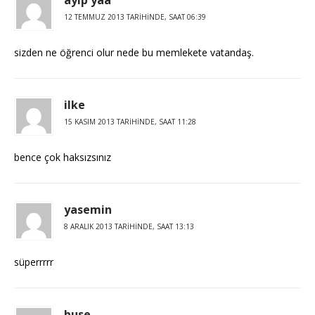
12 TEMMUZ 2013 TARIHINDE, SAAT 06:39
sizden ne öğrenci olur nede bu memlekete vatandaş.
ilke
15 KASIM 2013 TARIHINDE, SAAT 11:28
bence çok haksızsınız
yasemin
8 ARALIK 2013 TARIHINDE, SAAT 13:13
süperrrrr
buse