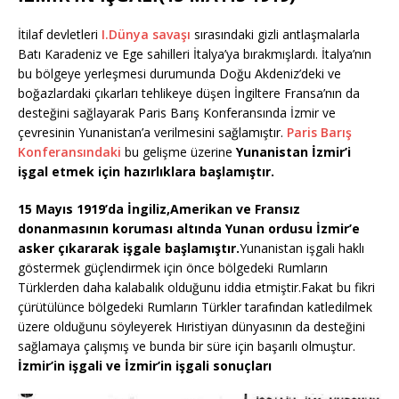
İtilaf devletleri
I.Dünya savaşı
sırasındaki gizli antlaşmalarla
Batı Karadeniz ve Ege sahilleri İtalya’ya bırakmışlardı. İtalya’nın
bu bölgeye yerleşmesi durumunda Doğu Akdeniz’deki ve
boğazlardaki çıkarları tehlikeye düşen İngiltere Fransa’nın da
desteğini sağlayarak Paris Barış Konferansında İzmir ve
çevresinin Yunanistan’a verilmesini sağlamıştır.
Paris Barış
Konferansındaki
bu gelişme üzerine
Yunanistan İzmir’i
işgal etmek için hazırlıklara başlamıştır.
15 Mayıs 1919’da İngiliz,Amerikan ve Fransız
donanmasının koruması altında Yunan ordusu İzmir’e
asker çıkararak işgale başlamıştır.
Yunanistan işgali haklı
göstermek güçlendirmek için önce bölgedeki Rumların
Türklerden daha kalabalık olduğunu iddia etmiştir.Fakat bu fikri
çürütülünce bölgedeki Rumların Türkler tarafından katledilmek
üzere olduğunu söyleyerek Hıristiyan dünyasının da desteğini
sağlamaya çalışmış ve bunda bir süre için başarılı olmuştur.
İzmir’in işgali ve İzmir’in işgali sonuçları