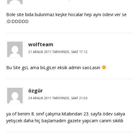
Bole site bida bulunmaz keşke hocalar hep aynı ödevi ver se
:D:DDDDD
wolfteam
21 ARALIK 2011 TARIHINDE, SAAT 17:12
Bu Site gsL ama biLgiLer eksik admin saoLasın
özgür
24 ARALIK 2011 TARIHINDE, SAAT 21:03
ya of benim 8. sınıf çalışma kitabından 23. sayfa ödev salıya
yetişcek daha hiç başlamadım gazete yapcam canım sıkıldı