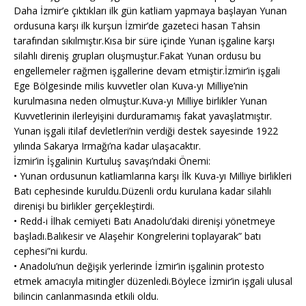
Daha İzmir’e çıktıkları ilk gün katliam yapmaya başlayan Yunan
ordusuna karşı ilk kurşun İzmir’de gazeteci hasan Tahsin
tarafından sıkılmıştır.Kısa bir süre içinde Yunan işgaline karşı
silahlı direniş grupları oluşmuştur.Fakat Yunan ordusu bu
engellemeler rağmen işgallerine devam etmiştir.İzmir’in işgali
Ege Bölgesinde milis kuvvetler olan Kuva-yı Milliye’nin
kurulmasına neden olmuştur.Kuva-yı Milliye birlikler Yunan
Kuvvetlerinin ilerleyişini durduramamış fakat yavaşlatmıştır.
Yunan işgali itilaf devletleri’nin verdiği destek sayesinde 1922
yılında Sakarya Irmağı’na kadar ulaşacaktır.
İzmir’in İşgalinin Kurtuluş savaşı’ndaki Önemi:
• Yunan ordusunun katliamlarına karşı İlk Kuva-yı Milliye birlikleri
Batı cephesinde kuruldu.Düzenli ordu kurulana kadar silahlı
direnişi bu birlikler gerçekleştirdi.
• Redd-i İlhak cemiyeti Batı Anadolu’daki direnişi yönetmeye
başladı.Balıkesir ve Alaşehir Kongrelerini toplayarak” batı
cephesi”ni kurdu.
• Anadolu’nun değişik yerlerinde İzmir’in işgalinin protesto
etmek amacıyla mitingler düzenledi.Böylece İzmir’in işgali ulusal
bilincin canlanmasında etkili oldu.