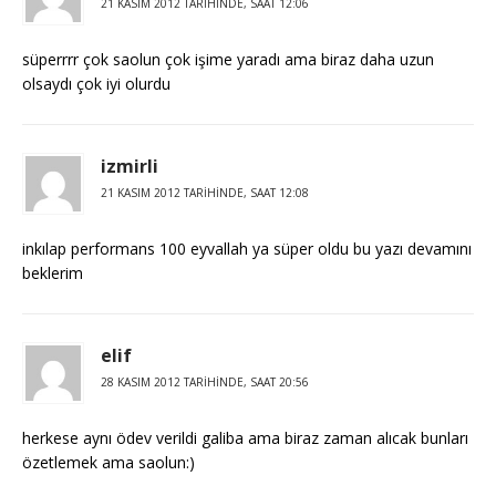
21 KASIM 2012 TARIHINDE, SAAT 12:06
süperrrr çok saolun çok işime yaradı ama biraz daha uzun
olsaydı çok iyi olurdu
izmirli
21 KASIM 2012 TARIHINDE, SAAT 12:08
inkılap performans 100 eyvallah ya süper oldu bu yazı devamını
beklerim
elif
28 KASIM 2012 TARIHINDE, SAAT 20:56
herkese aynı ödev verildi galiba ama biraz zaman alıcak bunları
özetlemek ama saolun:)