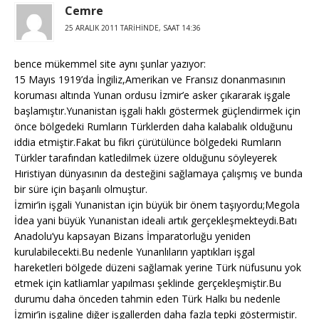
Cemre
25 ARALIK 2011 TARIHINDE, SAAT 14:36
bence mükemmel site aynı şunlar yazıyor:
15 Mayıs 1919’da İngiliz,Amerikan ve Fransız donanmasının
koruması altında Yunan ordusu İzmir’e asker çıkararak işgale
başlamıştır.Yunanistan işgali haklı göstermek güçlendirmek için
önce bölgedeki Rumların Türklerden daha kalabalık olduğunu
iddia etmiştir.Fakat bu fikri çürütülünce bölgedeki Rumların
Türkler tarafından katledilmek üzere olduğunu söyleyerek
Hıristiyan dünyasının da desteğini sağlamaya çalışmış ve bunda
bir süre için başarılı olmuştur.
İzmir’in işgali Yunanistan için büyük bir önem taşıyordu;Megola
İdea yani büyük Yunanistan ideali artık gerçekleşmekteydi.Batı
Anadolu’yu kapsayan Bizans İmparatorluğu yeniden
kurulabilecekti.Bu nedenle Yunanlıların yaptıkları işgal
hareketleri bölgede düzeni sağlamak yerine Türk nüfusunu yok
etmek için katliamlar yapılması şeklinde gerçekleşmiştir.Bu
durumu daha önceden tahmin eden Türk Halkı bu nedenle
İzmir’in işgaline diğer işgallerden daha fazla tepki göstermiştir.