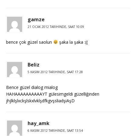
gamze
21 OCAK 2012 TARIHINDE, SAAT 10:09
bence çok güzel saolun
şaka la şaka :((
Beliz
5 KASIM 2012 TARIHINDE, SAAT 17:28
Bence güzel dialog mialog
HAHAAAAAAAAAAYT gülesimgeldi güzelliğinden
jhjlklşlxckşlskxlvklşdfkgvşsliadşiAşD
hay_amk
6 KASIM 2012 TARIHINDE, SAAT 13:54