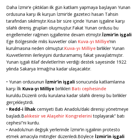
Daha İzmir’e çıktıkları ilk gün katliam yapmaya başlayan Yunan
ordusuna karşı ilk kurşun İzmir’de gazeteci hasan Tahsin
tarafından sıkılmıştır.Kısa bir süre içinde Yunan işgaline karşı
silahlı direniş grupları oluşmuştur.Fakat Yunan ordusu bu
engellemeler rağmen işgallerine devam etmiştir.
İzmir’in işgali
Ege Bölgesinde milis kuvvetler olan
Kuva-yı Milliye
’nin
kurulmasına neden olmuştur.
Kuva-yı Milliye
birlikler Yunan
Kuvvetlerinin ilerleyişini durduramamış fakat yavaşlatmıştır.
Yunan işgali itilaf devletleri’nin verdiği destek sayesinde 1922
yılında Sakarya Irmağı’na kadar ulaşacaktır.
• Yunan ordusunun
İzmir’in işgali
sonucunda katliamlarına
karşı İlk
Kuva-yı Milliye
birlikleri
Batı cephesinde
kuruldu.Düzenli ordu kurulana kadar silahlı direnişi bu birlikler
gerçekleştirdi.
•
Redd-i İlhak
cemiyeti Batı Anadolu’daki direnişi yönetmeye
başladı.B
alıkesir ve Alaşehir Kongrelerini
toplayarak” batı
cephesi”ni kurdu.
• Anadolu’nun değişik yerlerinde İzmir’in işgalinin protesto
etmek amacıyla mitingler düzenledi.Böylece
İzmir’in işgali