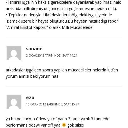
• İzmir’in işgalinin haksız gerekçelere dayanılarak yapılması halk
arasında milli direniş düşüncesinin güçlenmesine neden oldu.
• Tepkiler nedeniyle İtilaf devletleri bölgedeki işgali yerinde
izlemek üzere bir heyet oluşturdu.Bu heyetin hazırladığı rapor
”Amiral Bristol Raporu” olarak Milli Mücadelede
sanane
2 OCAK 2012 TARIHINDE, SAAT 14:21
arkadaşlar işgalden sonra yapılan mücadelleler nelerdir lütfen
yorumlarınızı bekliyorum haa
ezo
10 OCAK 2012 TARIHINDE, SAAT 15:27
ya bu ne saçma ödew ya of yarın 3 tane yazılı 3 taneede
performans ödewi var off yaa
çok sıkıcı