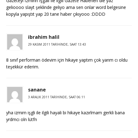
Gazeteyi İzmirin İşgali İle ilgili Gazete Haberleri die yaz
gelioooo slayt şeklinde geliyo ama sen onlar word belgesine
kopyla yapıştıt yap 20 tane haber çıkıyooo :DDDD
ibrahim halil
29 KASIM 2011 TARIHINDE, SAAT 13:43
8 sınıf performan ödevim için hikaye yaptım çok yarım cı oldu
teşekkür ederim.
sanane
3 ARALIK 2011 TARIHINDE, SAAT 06:11
yha izmirn işgli ile ilgili hayali bi hikaye kazırlmam gerkli bana
yrdmcı oln lütfn