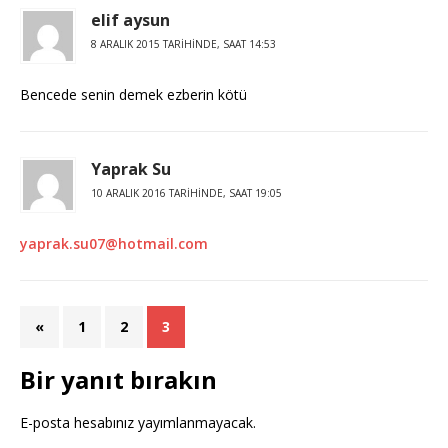
elif aysun
8 ARALIK 2015 TARIHINDE, SAAT 14:53
Bencede senin demek ezberin kötü
Yaprak Su
10 ARALIK 2016 TARIHINDE, SAAT 19:05
yaprak.su07@hotmail.com
«
1
2
3
Bir yanıt bırakın
E-posta hesabınız yayımlanmayacak.