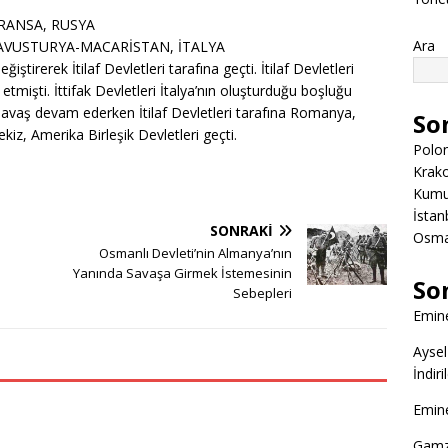
, FRANSA, RUSYA
Ara
YA, AVUSTURYA-MACARİSTAN, İTALYA
ştirerek İtilaf Devletleri tarafına geçti. İtilaf Devletleri
 etmişti. İttifak Devletleri İtalya’nın oluşturduğu boşluğu
 Savaş devam ederken İtilaf Devletleri tarafına Romanya,
So
kiz, Amerika Birleşik Devletleri geçti.
Polon
Krako
Kumuk
İstanb
SONRAKI
Osman
Osmanlı Devleti’nin Almanya’nın
Yanında Savaşa Girmek İstemesinin
So
Sebepleri
Emine
Aysel
İndir
Emine
Gamz