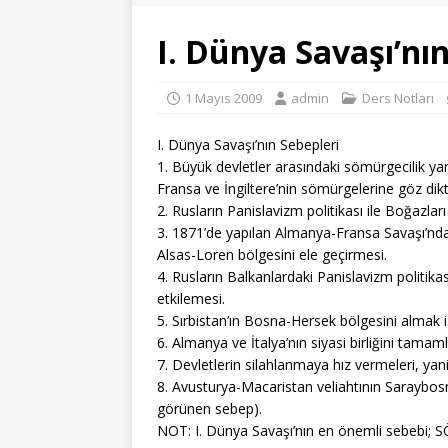
I. Dünya Savaşı’nın
1 Mayıs 2009
admin
Ders Notları
I. Dünya Savaşı’nın Sebepleri
1. Büyük devletler arasındaki sömürgecilik yarı
Fransa ve İngiltere’nin sömürgelerine göz di
2. Rusların Panislavizm politikası ile Boğazlar
3. 1871’de yapılan Almanya-Fransa Savaşı’nda
Alsas-Loren bölgesini ele geçirmesi.
4. Rusların Balkanlardaki Panislavizm politi
etkilemesi.
5. Sırbistan’ın Bosna-Hersek bölgesini almak 
6. Almanya ve İtalya’nın siyasi birliğini tam
7. Devletlerin silahlanmaya hız vermeleri, yani 
8. Avusturya-Macaristan veliahtının Saraybosn
görünen sebep).
NOT: I. Dünya Savaşı’nın en önemli sebebi; 