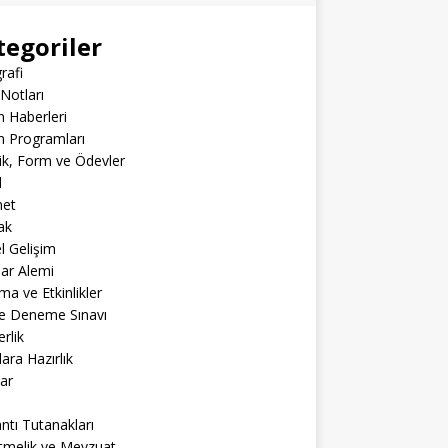
tegoriler
rafi
Notları
m Haberleri
m Programları
lik, Form ve Ödevler
l
net
ak
el Gelişim
lar Alemi
ma ve Etkinlikler
ne Deneme Sınavı
rlik
lara Hazırlık
ar
ntı Tutanakları
tmelik ve Mevzuat