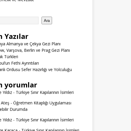
Ara
n Yazılar
ya Almanya ve Çekya Gezi Planı
w, Varşova, Berlin ve Prag Gezi Planı
 Türkleri
ul’un Fethi Ayrıntıları
lı Ordusu Sefer Hazırlığı ve Yolculuğu
n yorumlar
 Yıldız
-
Türkiye Sınır Kapılarının İsimleri
 Ateş
-
Öğretmen Kitaplığı Uygulaması
ilebilir Durumda
 Yıldız
-
Türkiye Sınır Kapılarının İsimleri
e Karaca
-
Türkiye Sınır Kapılarının İsimleri