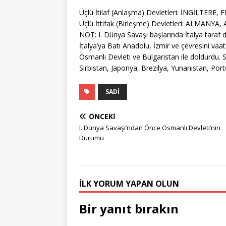
Üçlü İtilaf (Anlaşma) Devletleri: İNGİLTERE
Üçlü İttifak (Birleşme) Devletleri: ALMAN
NOT: I. Dünya Savaşı başlarında İtalya taraf deği
İtalya’ya Batı Anadolu, İzmir ve çevresini vaat
Osmanlı Devleti ve Bulgaristan ile doldurdu.
Sırbistan, Japonya, Brezilya, Yunanistan, Porte
SADI
ÖNCEKI
I. Dünya Savaşı’ndan Önce Osmanlı Devleti’nin
Durumu
İLK YORUM YAPAN OLUN
Bir yanıt bırakın