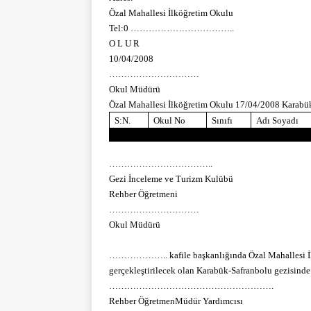
Özal Mahallesi İlköğretim Okulu
Tel:0 ……………………………..
O L U R
10/04/2008
…………………………
Okul Müdürü
Özal Mahallesi İlköğretim Okulu 17/04/2008 Karabük
S:N.
Okul No
Sınıfı
Adı Soyadı
……………………………..
Gezi İnceleme ve Turizm Kulübü
Rehber Öğretmeni
…………………………
Okul Müdürü
………………..
kafile başkanlığında Özal Mahallesi İl
gerçekleştirilecek olan Karabük-Safranbolu gezisinde
……………………………………………….
Rehber ÖğretmenMüdür Yardımcısı