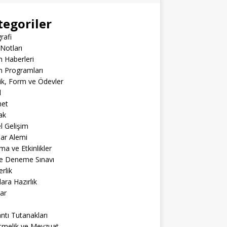
tegoriler
rafi
Notları
m Haberleri
m Programları
lik, Form ve Ödevler
l
net
ak
el Gelişim
lar Alemi
ma ve Etkinlikler
ne Deneme Sınavı
rlik
lara Hazırlık
ar
ntı Tutanakları
tmelik ve Mevzuat