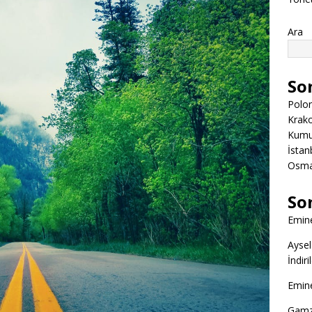
Ara
So
Polon
Krako
Kumuk
İstanb
Osman
So
Emine
Aysel
İndir
Emine
Gamz