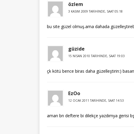
özlem
3 KASIM 2009 TARIHINDE, SAAT 05:18
bu site güzel olmuş.ama dahada güzelleştirebi
güzide
15 NISAN 2010 TARIHINDE, SAAT 19:03
çk kötü bence biras daha güzelleştirin:) basarı
EzOo
12 OCAK 2011 TARIHINDE, SAAT 14:53
aman bn deftere bi dilekçe yazdımya gerisi b