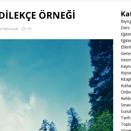
DİLEKÇE ÖRNEĞİ
Ka
Biyog
Ders 
ve Mevzuat
13
Eğiti
Eğiti
Etkin
Gene
İnter
Kayn
Kişis
Kitap
Kutla
Onli
Rehbe
Sınav
Sunul
Tarih
Topla
Yöne