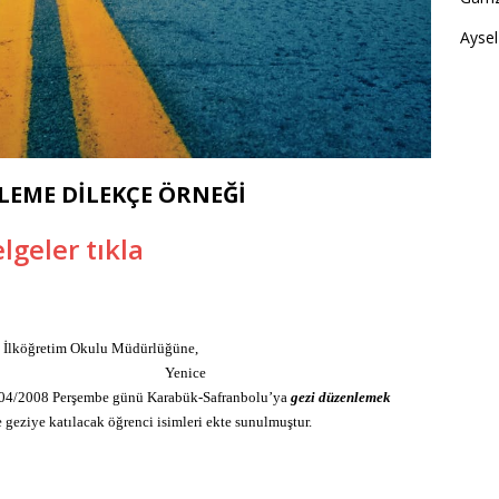
Aysel
LEME DİLEKÇE ÖRNEĞİ
lgeler tıkla
i İlköğretim Okulu Müdürlüğüne,
Yenice
7/04/2008 Perşembe günü Karabük-Safranbolu’ya
gezi düzenlemek
ve geziye katılacak öğrenci isimleri ekte sunulmuştur.