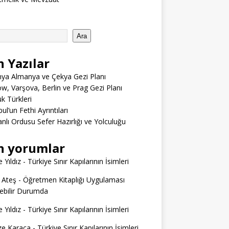
Ara
n Yazılar
ya Almanya ve Çekya Gezi Planı
w, Varşova, Berlin ve Prag Gezi Planı
 Türkleri
ul’un Fethi Ayrıntıları
lı Ordusu Sefer Hazırlığı ve Yolculuğu
n yorumlar
 Yıldız
-
Türkiye Sınır Kapılarının İsimleri
 Ateş
-
Öğretmen Kitaplığı Uygulaması
ilebilir Durumda
 Yıldız
-
Türkiye Sınır Kapılarının İsimleri
e Karaca
-
Türkiye Sınır Kapılarının İsimleri