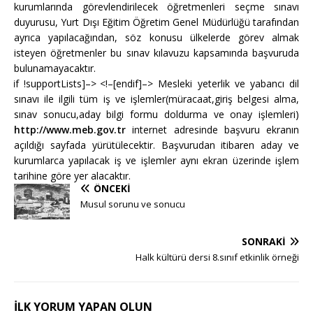
kurumlarında görevlendirilecek öğretmenleri seçme sınavı
duyurusu, Yurt Dışı Eğitim Öğretim Genel Müdürlüğü tarafından
ayrıca yapılacağından, söz konusu ülkelerde görev almak
isteyen öğretmenler bu sınav kılavuzu kapsamında başvuruda
bulunamayacaktır.
<!–[if !supportLists]–>
<!–[endif]–>
Mesleki yeterlik ve yabancı dil
sınavı ile ilgili tüm iş ve işlemler(müracaat,giriş belgesi alma,
sınav sonucu,aday bilgi formu doldurma ve onay işlemleri)
http://www.meb.gov.tr
internet adresinde başvuru ekranın
açıldığı sayfada yürütülecektir. Başvurudan itibaren aday ve
kurumlarca yapılacak iş ve işlemler aynı ekran üzerinde işlem
tarihine göre yer alacaktır.
ÖNCEKI
Musul sorunu ve sonucu
SONRAKI
Halk kültürü dersi 8.sınıf etkinlik örneği
İLK YORUM YAPAN OLUN