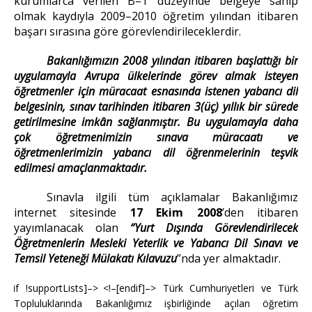
kurumlarca verilen B–1 düzeyinde belgeye sahip
olmak kaydıyla 2009–2010 öğretim yılından itibaren
başarı sırasına göre görevlendirileceklerdir.
Bakanlığımızın 2008 yılından itibaren başlattığı bir
uygulamayla Avrupa ülkelerinde görev almak isteyen
öğretmenler için müracaat esnasında istenen yabancı dil
belgesinin, sınav tarihinden itibaren 3(üç) yıllık bir sürede
getirilmesine imkân sağlanmıştır. Bu uygulamayla daha
çok öğretmenimizin sınava müracaatı ve
öğretmenlerimizin yabancı dil öğrenmelerinin teşvik
edilmesi amaçlanmaktadır.
Sınavla ilgili tüm açıklamalar Bakanlığımız
internet sitesinde
17 Ekim 2008
’den itibaren
yayımlanacak olan
“Yurt Dışında Görevlendirilecek
Öğretmenlerin Mesleki Yeterlik ve Yabancı Dil Sınavı ve
Temsil Yeteneği Mülakatı Kılavuzu
”nda yer almaktadır.
<!–[if !supportLists]–>
<!–[endif]–>
Türk Cumhuriyetleri ve Türk
Topluluklarında Bakanlığımız işbirliğinde açılan öğretim