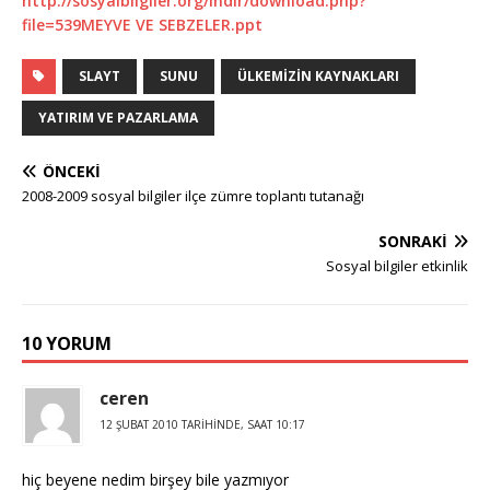
http://sosyalbilgiler.org/indir/download.php?
file=539MEYVE VE SEBZELER.ppt
SLAYT
SUNU
ÜLKEMIZIN KAYNAKLARI
YATIRIM VE PAZARLAMA
ÖNCEKI
2008-2009 sosyal bilgiler ilçe zümre toplantı tutanağı
SONRAKI
Sosyal bilgiler etkinlik
10 YORUM
ceren
12 ŞUBAT 2010 TARIHINDE, SAAT 10:17
hiç beyene nedim birşey bile yazmıyor