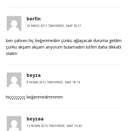
berfin
16 MAYIS 2011 TARIHINDE, SAAT 18:21
ben şahsen hiç beğenmedim çünkü ağlayacak duruma geldim
çünkü akşam akşam arıyorum bulamadım lütfen daha dikkatli
olalım
beyza
8 NISAN 2012 TARIHINDE, SAAT 18:14
hiçççççççç beğenmedimmmm
beyzaa
13 NISAN 2012 TARIHINDE, SAAT 14:43