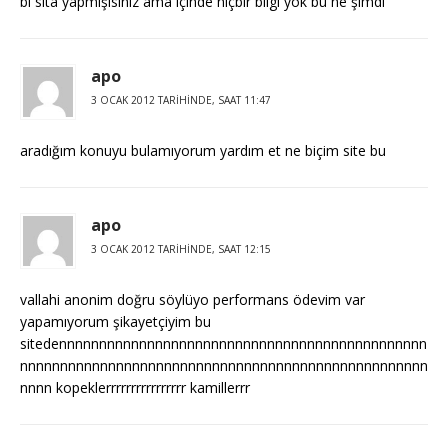
bi sita yapmışısınız ama içinde hiçbir bilgi yok bu ne şimdi
apo
3 OCAK 2012 TARIHINDE, SAAT 11:47
aradığım konuyu bulamıyorum yardım et ne biçim site bu
apo
3 OCAK 2012 TARIHINDE, SAAT 12:15
vallahi anonim doğru söylüyo performans ödevim var
yapamıyorum şikayetçiyim bu
sitedennnnnnnnnnnnnnnnnnnnnnnnnnnnnnnnnnnnnnnnnnnnnn
nnnnnnnnnnnnnnnnnnnnnnnnnnnnnnnnnnnnnnnnnnnnnnnnnnn
nnnn kopeklerrrrrrrrrrrrrrrr kamillerrr