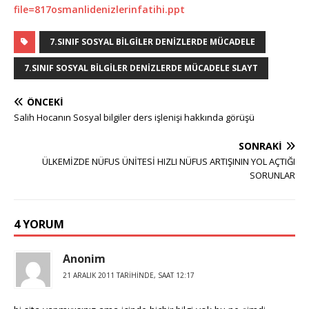
file=817osmanlidenizlerinfatihi.ppt
7.SINIF SOSYAL BILGILER DENIZLERDE MÜCADELE
7.SINIF SOSYAL BILGILER DENIZLERDE MÜCADELE SLAYT
ÖNCEKI
Salih Hocanın Sosyal bilgiler ders işlenişi hakkında görüşü
SONRAKI
ÜLKEMİZDE NÜFUS ÜNİTESİ HIZLI NÜFUS ARTIŞININ YOL AÇTIĞI
SORUNLAR
4 YORUM
Anonim
21 ARALIK 2011 TARIHINDE, SAAT 12:17