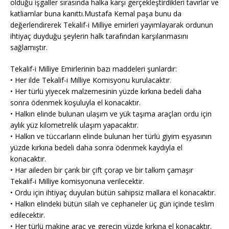
olduğu işgaller sırasında halka karşı gerçekleştirdikleri tavırlar ve
katliamlar buna kanıttı.Mustafa Kemal paşa bunu da
değerlendirerek Tekalif-i Milliye emirleri yayımlayarak ordunun
ihtiyaç duyduğu şeylerin halk tarafından karşılanmasını
sağlamıştır.
Tekalif-i Milliye Emirlerinin bazı maddeleri şunlardır:
• Her ilde Tekalif-i Milliye Komisyonu kurulacaktır
.
• Her türlü yiyecek malzemesinin yüzde kırkına bedeli daha
sonra ödenmek koşuluyla el konacaktır.
• Halkın elinde bulunan ulaşım ve yük taşıma araçları ordu için
aylık yüz kilometrelik ulaşım yapacaktır.
• Halkın ve tüccarların elinde bulunan her türlü giyim eşyasının
yüzde kırkına bedeli daha sonra ödenmek kaydıyla el
konacaktır.
• Har aileden bir çarık bir çift çorap ve bir talkım çamaşır
Tekalif-i Milliye komisyonuna verilecektir.
• Ordu için ihtiyaç duyulan bütün sahipsiz mallara el konacaktır.
• Halkın elindeki bütün silah ve cephaneler üç gün içinde teslim
edilecektir.
• Her türlü makine araç ve gerecin yüzde kırkına el konacaktır.