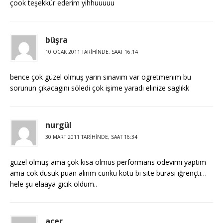
çook teşekkür ederim yihhuuuuu
büşra
10 OCAK 2011 TARIHINDE, SAAT 16:14
bence çok güzel olmuş yarın sınavım var ögretmenim bu
sorunun çıkacagını söledi çok işime yaradı elinize saglıkk
nurgül
30 MART 2011 TARIHINDE, SAAT 16:34
güzel olmuş ama çok kısa olmus performans ödevimi yaptım
ama cok düsük puan alırım cünkü kötü bi site burası iğrençti…
hele şu elaaya gıcık oldum..
acer