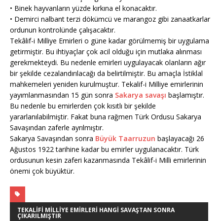
• Binek hayvanların yüzde kırkına el konacaktır.
• Demirci nalbant terzi dökümcü ve marangoz gibi zanaatkarlar
ordunun kontrolünde çalışacaktır.
Tekâlif-i Milliye Emirleri o güne kadar görülmemiş bir uygulama
getirmiştir. Bu ihtiyaçlar çok acil olduğu için mutlaka alınması
gerekmekteydi. Bu nedenle emirleri uygulayacak olanların ağır
bir şekilde cezalandırılacağı da belirtilmiştir. Bu amaçla İstiklal
mahkemeleri yeniden kurulmuştur. Tekalif-i Milliye emirlerinin
yayımlanmasından 15 gün sonra
Sakarya savaşı
başlamıştır.
Bu nedenle bu emirlerden çok kısıtlı bir şekilde
yararlanılabilmiştir. Fakat buna rağmen Türk Ordusu Sakarya
Savaşından zaferle ayrılmıştır.
Sakarya Savaşından sonra
Büyük Taarruzun
başlayacağı 26
Ağustos 1922 tarihine kadar bu emirler uygulanacaktır. Türk
ordusunun kesin zaferi kazanmasında Tekâlif-i Milli emirlerinin
önemi çok büyüktür.
TEKALIFI MILLIYE EMIRLERI HANGI SAVAŞTAN SONRA
ÇIKARILMIŞTIR