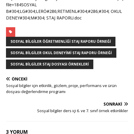
file=184SOSYAL
B#304;LG#304;LERÖ#286;RETMENL#304;#286;#304; OKUL
DENEY#304;M#304; STAJ RAPORU.doc
SOSYAL BILGILER ÖĞRETMENLIĞI STAJ RAPORU ÖRNEĞI
SOSYAL BILGILER OKUL DENEYIMI STAJ RAPORU ÖRNEĞI
SOSYAL BILGILER STAJ DOSYASI ÖRNEKLERI
ÖNCEKI
Sosyal bilgiler için etkinlik, gözlem, proje, performans ve ürün
dosyası değerlendirme programı
SONRAKI
Sosyal bilgiler ders içi 6. ve 7. sınıf örnek etkinlikler
3 YORUM