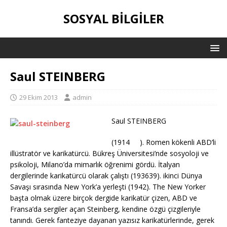
SOSYAL BILGILER
Saul STEINBERG
29 Ekim 2013
admin
Saul STEINBERG
(1914 ). Romen kökenli ABD’li
illüstratör ve karikatürcü. Bükreş Üniversitesi’nde sosyoloji ve
psikoloji, Milano’da mimarlık öğrenimi gördü. İtalyan
dergilerinde karikatürcü olarak çalıştı (193639). ikinci Dünya
Savaşı sırasında New York’a yerleşti (1942). The New Yorker
başta olmak üzere birçok dergide karikatür çizen, ABD ve
Fransa’da sergiler açan Steinberg, kendine özgü çizgileriyle
tanındı. Gerek fanteziye dayanan yazısız karikatürlerinde, gerek