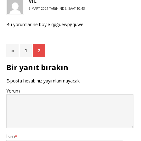
ViC
6 MART 2021 TARIHINDE, SAAT 10:43
Bu yorumlar ne böyle qpğüewpğqüwe
«
1
2
Bir yanıt bırakın
E-posta hesabınız yayımlanmayacak.
Yorum
İsim
*