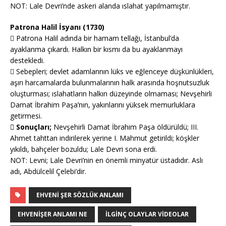
NOT: Lale Devri’nde askeri alanda ıslahat yapılmamıştır.
Patrona Halil İsyanı (1730)
 Patrona Halil adında bir hamam tellağı, İstanbul’da
ayaklanma çıkardı. Halkın bir kısmı da bu ayaklanmayı
destekledi.
 Sebepleri; devlet adamlarının lüks ve eğlenceye düşkünlükleri,
aşırı harcamalarda bulunmalarının halk arasında hoşnutsuzluk
oluşturması; ıslahatların halkın düzeyinde olmaması; Nevşehirli
Damat İbrahim Paşa’nın, yakınlarını yüksek memurluklara
getirmesi.
 Sonuçları;
Nevşehirli Damat İbrahim Paşa öldürüldü; III.
Ahmet tahttan indirilerek yerine I. Mahmut getirildi; köşkler
yıkıldı, bahçeler bozuldu; Lale Devri sona erdi.
NOT: Levni; Lale Devri’nin en önemli minyatür üstadıdır. Aslı
adı, Abdülcelil Çelebi’dir.
EHVENI ŞER SÖZLÜK ANLAMI
EHVENIŞER ANLAMI NE
ILGINÇ OLAYLAR VIDEOLAR