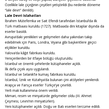
Özellikle lale çiçeğinin çeşitleri yetiştirildi (bu nedenle döneme
“lale devri” denildi).
Lale Devri Islahatları
İbrahim Müteferrika ve Sait Efendi tarafından İstanbul’da ilk
Türk matbaası kuruldu (1727). Matbaada dini kitaplar dışında da
eserler basıldı.
Avrupa’daki yenilikleri ve gelişmeleri daha yakından takip
edebilmek için Paris, Londra, Viyana gibi başkentlere geçici
elçilikler kuruldu.
Yalova’da kâğıt fabrikası kuruldu.
Yeniçerilerden bir itfaiye bölüğü oluşturuldu.
İstanbul ve önemli şehirlerde kütüphaneler açıldı.
İlk defa çiçek aşısı uygulandı.
İstanbul ve Selanik’te kumaş fabrikası kuruldu.
İstanbul, İznik ve Kütahya’da bulunan çini atölyeleri yenilendi.
Arapça ve Farsça eserler Türkçe’ye çevrildi.
Yerli malı kullanımına önem verildi.
Mimari, resim ve minyatürde gelişmeler oldu (III. Ahmet
Çeşmesi, Levni’nin minyatürleri).
Yeni kütüphaneler açıldı. Doğu ve Batı eserleri tercüme edildi.