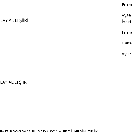
Emine
Aysel
 ADLI ŞİİRİ
İndir
Emine
Gamz
Aysel
Y ADLI ŞİİRİ
ĞIMIZ PROGRAM BURADA SONA ERDİ. HEPİNİZE İYİ