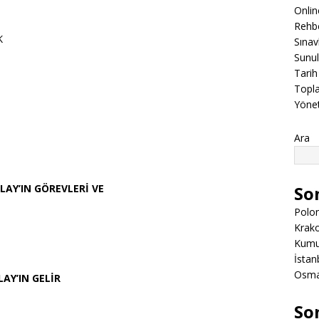
Onli
Rehbe
K
Sınav
Sunul
Tarih
Topla
Yöne
Ara
ILAY’IN GÖREVLERİ VE
So
Polon
Krako
Kumuk
İstanb
Osman
LAY’IN GELİR
So