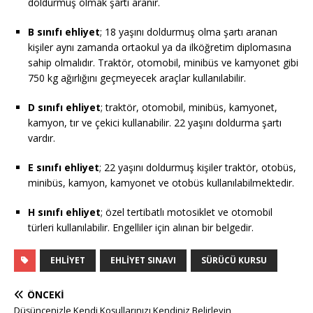
doldurmuş olmak şartı aranır.
B sınıfı ehliyet
; 18 yaşını doldurmuş olma şartı aranan
kişiler aynı zamanda ortaokul ya da ilköğretim diplomasına
sahip olmalıdır. Traktör, otomobil, minibüs ve kamyonet gibi
750 kg ağırlığını geçmeyecek araçlar kullanılabilir.
D sınıfı ehliyet
; traktör, otomobil, minibüs, kamyonet,
kamyon, tır ve çekici kullanabilir. 22 yaşını doldurma şartı
vardır.
E sınıfı ehliyet
; 22 yaşını doldurmuş kişiler traktör, otobüs,
minibüs, kamyon, kamyonet ve otobüs kullanılabilmektedir.
H sınıfı ehliyet
; özel tertibatlı motosiklet ve otomobil
türleri kullanılabilir. Engelliler için alınan bir belgedir.
EHLIYET
EHLIYET SINAVI
SÜRÜCÜ KURSU
ÖNCEKI
Düşüncenizle Kendi Koşullarınızı Kendiniz Belirleyin