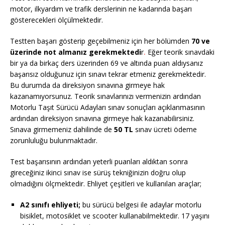
motor, ilkyardım ve trafik derslerinin ne kadarında başarı
gösterecekleri ölçülmektedir.
Testten başarı gösterip geçebilmeniz için her bölümden
70 ve
üzerinde not almanız gerekmektedi
r
.
Eğer teorik sınavdaki
bir ya da birkaç ders üzerinden 69 ve altında puan aldıysanız
başarısız olduğunuz için sınavı tekrar etmeniz gerekmektedir.
Bu durumda da direksiyon sınavına girmeye hak
kazanamıyorsunuz. Teorik sınavlarınızı vermenizin ardından
Motorlu Taşıt Sürücü Adayları sınav sonuçları açıklanmasının
ardından direksiyon sınavına girmeye hak kazanabilirsiniz.
Sınava girmemeniz dahilinde de
50 TL
sınav ücreti ödeme
zorunluluğu bulunmaktadır.
Test başarısının ardından yeterli puanları aldıktan sonra
gireceğiniz ikinci sınav ise sürüş tekniğinizin doğru olup
olmadığını ölçmektedir. Ehliyet çeşitleri ve kullanılan araçlar;
A2 sınıfı ehliyeti;
bu sürücü belgesi ile adaylar motorlu
bisiklet, motosiklet ve scooter kullanabilmektedir. 17 yaşını