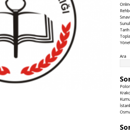
Onli
Rehbe
Sınav
Sunul
Tarih
Topla
Yöne
Ara
So
Polon
Krako
Kumuk
İstanb
Osman
So