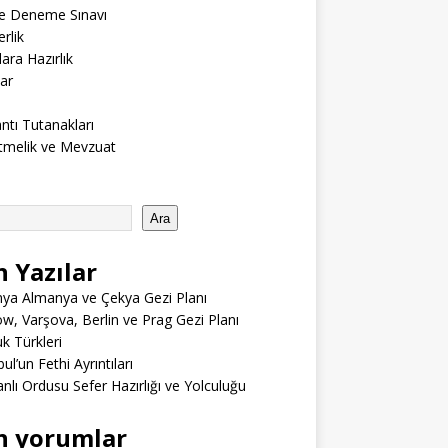
ne Deneme Sınavı
rlik
lara Hazırlık
ar
ntı Tutanakları
tmelik ve Mevzuat
Ara
n Yazılar
ya Almanya ve Çekya Gezi Planı
w, Varşova, Berlin ve Prag Gezi Planı
 Türkleri
ul’un Fethi Ayrıntıları
lı Ordusu Sefer Hazırlığı ve Yolculuğu
n yorumlar