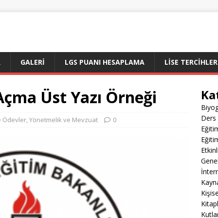
R
GALERI
LGS PUANI HESAPLAMA
LİSE TERCİHLER
 Açma Üst Yazı Örneği
Ka
Biyog
Ders 
ve Ödevler
,
Yönetmelik ve Mevzuat
0
Eğiti
Eğiti
Etkin
Gene
İnter
Kayn
Kişis
Kitap
Kutla