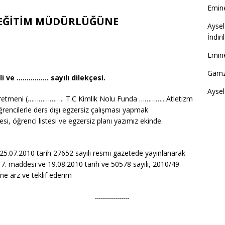
Emine
EĞİTİM MÜDÜRLÜĞÜNE
Aysel
İndir
Emine
Gamz
i ve ……………. sayılı dilekçesi.
Aysel
Öğretmeni (……………….. T.C Kimlik Nolu Funda ………….. Atletizm
 öğrencilerle ders dışı egzersiz çalışması yapmak
si, öğrenci listesi ve egzersiz planı yazımız ekinde
5.07.2010 tarih 27652 sayılı resmi gazetede yayınlanarak
n 17. maddesi ve 19.08.2010 tarih ve 50578 sayılı, 2010/49
ine arz ve teklif ederim
……..