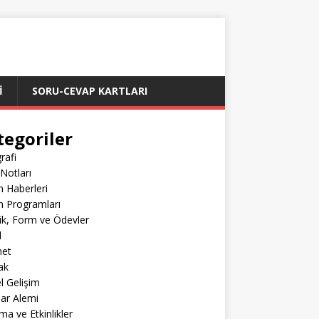
İ
SORU-CEVAP KARTLARI
tegoriler
rafi
Notları
m Haberleri
m Programları
lik, Form ve Ödevler
l
net
ak
el Gelişim
lar Alemi
ma ve Etkinlikler