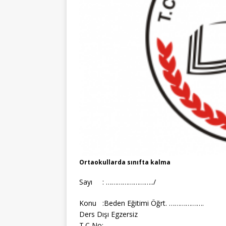
Ortaokullarda sınıfta kalma
Sayı : ……………………../
Konu :Beden Eğitimi Öğrt. ……………….
Ders Dışı Egzersiz
T.C No: ……………………..