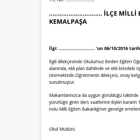
………………………… İLÇE MİLLİ 
KEMALPAŞA
İlgi: ……………………….. ‘un 06/10/2016 tarihl
İlgili dilekçesinde Okulumuz Beden Eğitim 
alanında, ekli plan dahilinde ve ekli listedeki
istemektedir
.
Öğretmenin dilekçesi, onay belge
sunulmuştur.
Makamlarınızca da uygun görüldüğü taktirde 2
yürürlüğe giren ders saatlerine ilişkin kararı
nolu Milli Eğitim Bakanlığı’nın genelge emirler
………
Okul Müdürü