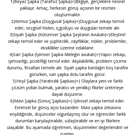
1)Beyaz Şapka (Tarafsız Şapka)=)Bilgiye, gerçeklere nesnel
yaklaşır. Amaç, herkesin görüş açısının bir resmini
oluşturmaktır.
2)Kırmızı Şapka (Duygusal Şapka)=)Duygusal zekayı temsil
eder, sezgisel hisleri, içgüdüyü ve duyguları temele alır.
3)Siyah Şapka (Kötümser Şapka-Şeytanın Avukatı)=)Eleştirel
zekayı temsil eder ve şüphecilik, zayıflıklar, riskler, problemler,
eksiklikler üzerine odaklanır.
4)Sarı Şapka (İyimser Şapka-Meleğin avukatı)=)Yapıcı zekayı,
iyimserliği, pozitifliği temsil eder. Alışılabilirlik, problem çözme
durumu, fırsatları temele alır. Siyah şapka bardağın boş tarafını
görürken, sarı şapka dolu tarafını görür.
5)Yeşil Şapka (Yaratıcılık Şapkası)=) Olaylara yeni ve farklı
çözüm yolları bulmak, yaratıcı ve yenilikçi fikirler üretmeye
dayalı düşünme.
6)Mavi Şapka (Sonuç Şapkası)=) İşlevsel zekayı temsil eder.
Evrensel bir görüş açısı kazandırır. Mavi şapka zekasına
erişildiğinde, düşünceler olgunlaşmış olur ve öğrenciler farklı
durumları karşılaştırabilir, uzlaştırabilir ve en iyi fikirlere
ulaşabilir. Bu aşamada öğretmen, düşünmeleri değerlendirir ve
özetler.