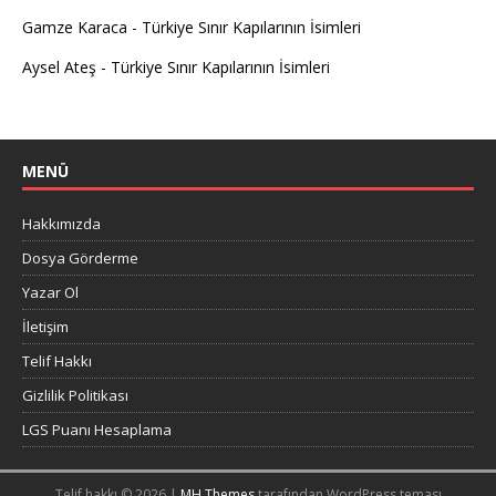
Gamze Karaca
-
Türkiye Sınır Kapılarının İsimleri
Aysel Ateş
-
Türkiye Sınır Kapılarının İsimleri
MENÜ
Hakkımızda
Dosya Görderme
Yazar Ol
İletişim
Telif Hakkı
Gizlilik Politikası
LGS Puanı Hesaplama
Telif hakkı © 2026 |
MH Themes
tarafından WordPress teması