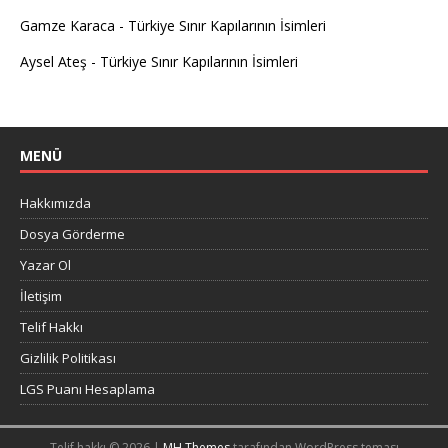
Gamze Karaca
-
Türkiye Sınır Kapılarının İsimleri
Aysel Ateş
-
Türkiye Sınır Kapılarının İsimleri
MENÜ
Hakkımızda
Dosya Görderme
Yazar Ol
İletişim
Telif Hakkı
Gizlilik Politikası
LGS Puanı Hesaplama
Telif hakkı © 2026 |
MH Themes
tarafından WordPress teması