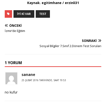
Kaynak. egitimhane / erzinli31
IYI KI VAR
TEST
ÖNCEKI
İzmir’de Eğitim
SONRAKI
Sosyal Bilgiler 7.Sınıf 2.Dönem Test Soruları
1 YORUM
sanane
25 ŞUBAT 2016 TARIHINDE, SAAT 19:53
no kufur