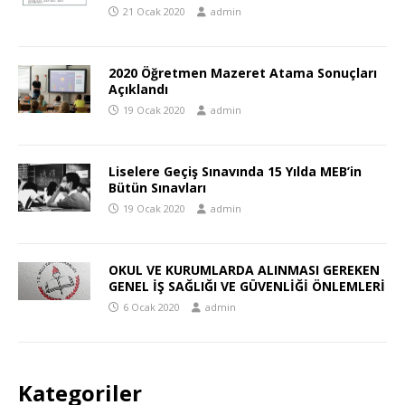
21 Ocak 2020
admin
2020 Öğretmen Mazeret Atama Sonuçları
Açıklandı
19 Ocak 2020
admin
Liselere Geçiş Sınavında 15 Yılda MEB’in
Bütün Sınavları
19 Ocak 2020
admin
OKUL VE KURUMLARDA ALINMASI GEREKEN
GENEL İŞ SAĞLIĞI VE GÜVENLİĞİ ÖNLEMLERİ
6 Ocak 2020
admin
Kategoriler