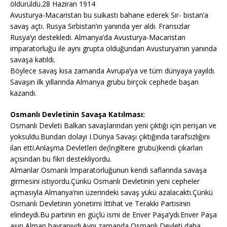
öldürüldü.28 Haziran 1914
Avusturya-Macaristan bu suikastı bahane ederek Sır- bistan’a
savaş açtı. Rusya Sırbistan’ın yanında yer aldı. Fransızlar
Rusya’yı destekledi. Almanya’da Avusturya-Macaristan
imparatorluğu ile aynı grupta olduğundan Avusturya’nın yanında
savaşa katıldı.
Böylece savaş kısa zamanda Avrupa’ya ve tüm dünyaya yayıldı.
Savaşın ilk yıllarında Almanya grubu birçok cephede başarı
kazandı.
Osmanlı Devletinin Savaşa Katılması:
Osmanlı Devleti Balkan savaşlarından yeni çıktığı için perişan ve
yoksuldu.Bundan dolayı I.Dünya Savaşı çıktığında tarafsızlığını
ilan etti.Anlaşma Devletleri de(İngiltere grubu)kendi çıkarları
açısından bu fikri destekliyordu.
Almanlar Osmanlı İmparatorluğunun kendi saflarında savaşa
girmesini istiyordu.Çünkü Osmanlı Devletinin yeni cepheler
açmasıyla Almanya’nın üzerindeki savaş yükü azalacaktı.Çünkü
Osmanlı Devletinin yönetimi İttihat ve Terakki Partisinin
elindeydi.Bu partinin en güçlü ismi de Enver Paşa’ydı.Enver Paşa
aşırı Alman hayranıydı.Aynı zamanda Osmanlı Devleti daha