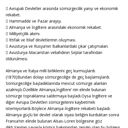
 Avrupalı Devletler arasında sömürgecilik yarışı ve ekonomik
rekabet.
 Hammadde ve Pazar arayışı.
 Almanya ve İngiltere arasındaki ekonomik rekabet.
 Milliyetçilik akımı.
 İttifak ve İtilaf devletlerinin oluşması.
 Avusturya ve Rusya’nın Balkanlardaki çıkar çatışmaları.
 Avusturya-Macaristan veliahdının Sırplar tarafından
öldürülmesi.
Almanya ve İtalya milli birliklerini geç kurmuşlardı.
(1870)Bundan dolayı sömürgeciliğe de geç başlamışlardı.
Sömürgeciliğe başladıklarında mevcut sömürge alanları
azalmıştı.Özellikle Almanya,İngiltere’ nin elinde bulunan
sömürge topraklarına saldırmaya başladı.Oysa İngiltere ve
diğer Avrupa Devletleri sömürgelerini kaybetmek
istemiyorlardı.Böylece Almanya-İngiltere rekabeti başladı.
Almanya güçlü bir devlet olarak siyasi birliğini kurduktan sonra
Fransa’nin elinde bulunan Alsas-Loren bölgesine göz
dikti.Yapılan savaşla kömür bakımından zengin olan bu bölgeyi