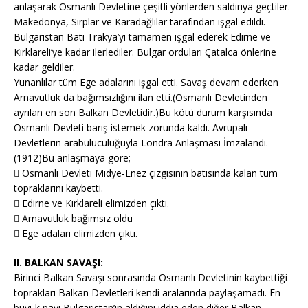
anlaşarak Osmanlı Devletine çeşitli yönlerden saldırıya geçtiler.
Makedonya, Sırplar ve Karadağlılar tarafından işgal edildi.
Bulgaristan Batı Trakya’yı tamamen işgal ederek Edirne ve
Kırklareli’ye kadar ilerlediler. Bulgar orduları Çatalca önlerine
kadar geldiler.
Yunanlılar tüm Ege adalarını işgal etti. Savaş devam ederken
Arnavutluk da bağımsızlığını ilan etti.(Osmanlı Devletinden
ayrılan en son Balkan Devletidir.)Bu kötü durum karşısında
Osmanlı Devleti barış istemek zorunda kaldı. Avrupalı
Devletlerin arabuluculuğuyla Londra Anlaşması İmzalandı.
(1912)Bu anlaşmaya göre;
 Osmanlı Devleti Midye-Enez çizgisinin batısında kalan tüm
topraklarını kaybetti.
 Edirne ve Kırklareli elimizden çıktı.
 Arnavutluk bağımsız oldu
 Ege adaları elimizden çıktı.
II. BALKAN SAVAŞI:
Birinci Balkan Savaşı sonrasında Osmanlı Devletinin kaybettiği
toprakları Balkan Devletleri kendi aralarında paylaşamadı. En
büyük payı Bulgaristan’ın aldığını iddia eden diğer Balkan