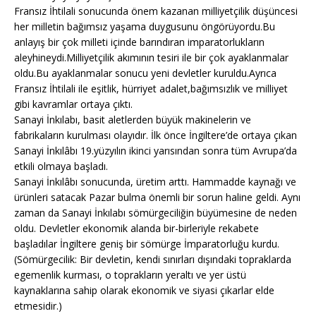
Fransız İhtilali sonucunda önem kazanan milliyetçilik düşüncesi
her milletin bağımsız yaşama duygusunu öngörüyordu.Bu
anlayış bir çok milleti içinde barındıran imparatorlukların
aleyhineydi.Milliyetçilik akımının tesiri ile bir çok ayaklanmalar
oldu.Bu ayaklanmalar sonucu yeni devletler kuruldu.Ayrıca
Fransız İhtilali ile eşitlik, hürriyet adalet,bağımsızlık ve milliyet
gibi kavramlar ortaya çıktı.
Sanayi İnkılabı, basit aletlerden büyük makinelerin ve
fabrikaların kurulması olayıdır. İlk önce İngiltere’de ortaya çıkan
Sanayi İnkılâbı 19.yüzyılın ikinci yarısından sonra tüm Avrupa’da
etkili olmaya başladı.
Sanayi İnkılâbı sonucunda, üretim arttı. Hammadde kaynağı ve
ürünleri satacak Pazar bulma önemli bir sorun haline geldi. Aynı
zaman da Sanayi İnkılabı sömürgeciliğin büyümesine de neden
oldu. Devletler ekonomik alanda bir-birleriyle rekabete
başladılar İngiltere geniş bir sömürge İmparatorluğu kurdu.
(Sömürgecilik: Bir devletin, kendi sınırları dışındaki topraklarda
egemenlik kurması, o toprakların yeraltı ve yer üstü
kaynaklarına sahip olarak ekonomik ve siyasi çıkarlar elde
etmesidir.)