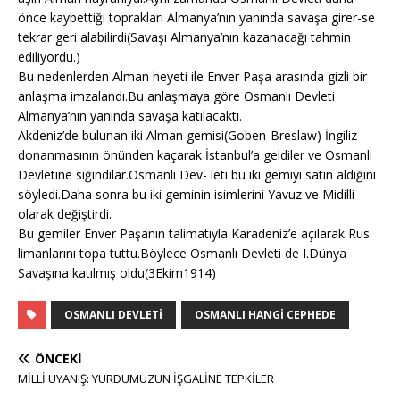
önce kaybettiği toprakları Almanya’nın yanında savaşa girer-se
tekrar geri alabilirdi(Savaşı Almanya’nın kazanacağı tahmin
ediliyordu.)
Bu nedenlerden Alman heyeti ile Enver Paşa arasında gizli bir
anlaşma imzalandı.Bu anlaşmaya göre Osmanlı Devleti
Almanya’nın yanında savaşa katılacaktı.
Akdeniz’de bulunan iki Alman gemisi(Goben-Breslaw) İngiliz
donanmasının önünden kaçarak İstanbul’a geldiler ve Osmanlı
Devletine sığındılar.Osmanlı Dev- leti bu iki gemiyi satın aldığını
söyledi.Daha sonra bu iki geminin isimlerini Yavuz ve Midilli
olarak değiştirdi.
Bu gemiler Enver Paşanın talimatıyla Karadeniz’e açılarak Rus
limanlarını topa tuttu.Böylece Osmanlı Devleti de I.Dünya
Savaşına katılmış oldu(3Ekim1914)
OSMANLI DEVLETI
OSMANLI HANGI CEPHEDE
ÖNCEKI
MİLLİ UYANIŞ: YURDUMUZUN İŞGALİNE TEPKİLER