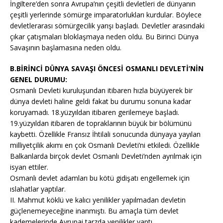
İngiltere’den sonra Avrupa’nın çeşitli devletleri de dünyanın
çeşitli yerlerinde sömürge imparatorlukları kurdular. Böylece
devletlerarası sömürgecilik yarışı başladı. Devletler arasındaki
çıkar çatışmaları bloklaşmaya neden oldu. Bu Birinci Dünya
Savaşının başlamasına neden oldu.
B.BİRİNCİ DÜNYA SAVAŞI ÖNCESİ OSMANLI DEVLETİ’NİN
GENEL DURUMU:
Osmanlı Devleti kuruluşundan itibaren hızla büyüyerek bir
dünya devleti haline geldi fakat bu durumu sonuna kadar
koruyamadı. 18.yüzyıldan itibaren gerilemeye başladı.
19.yüzyıldan itibaren de topraklarının büyük bir bölümünü
kaybetti. Özellikle Fransız İhtilali sonucunda dünyaya yayılan
milliyetçilik akımı en çok Osmanlı Devleti’ni etkiledi. Özellikle
Balkanlarda birçok devlet Osmanlı Devleti’nden ayrılmak için
isyan ettiler.
Osmanlı devlet adamları bu kötü gidişatı engellemek için
ıslahatlar yaptılar.
II. Mahmut köklü ve kalıcı yenilikler yapılmadan devletin
güçlenemeyeceğine inanmıştı. Bu amaçla tüm devlet
kademelerinde Avrupai tarzda yenilikler yaptı.