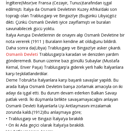
İngiltere(Mısır)ve Fransa (Cezayir, Tunus)tarafından işgal
edilmişti. İtalya da Osmanlı Devletinin Kuzey Afrika’daki son
toprağı olan Trablusgarp ve Bingazi’ye (Bugünkü Libya)göz
dikti. Çünkü Osmanlı Devleti iyice zayıflamıştı ve buraları
savunabilecek gücü yoktu.
İtalya Avrupa Devletlerinin de onayını alıp Osmanlı Devletine bir
nota vererek (1911 ) Buraların kendine ait olduğunu bildirdi.
Daha sonra da(Libya) Trablusgarp ve Bingazi’ye asker çıkardı.
Osmanlı Devleti
Trablusgarp’a karadan ve denizden yardım
gönderemedi. Bunun üzerine bazı gönüllü Subaylar (Mustafa
Kemal, Enver Paşa) Trablusgarp’a giderek yerli halkı İtalyanlara
karşı teşkilatlandırdılar.
Derne Tobruk’ta İtalyanlara karşı başarılı savaşlar yapıldı. Bu
arada İtalya Osmanlı Devletini barışa zorlamak amacıyla on iki
adayı da işgal etti. Bu durum devam ederken Balkan Savaşı
patlak verdi. İki düşmanla birlikte savaşamayacağını anlayan
Osmanlı Devleti İtalyanlarla Uşi Antlaşmasını imzalamak
zorunda kaldı.(1912)Bu anlaşmaya göre;
• Trablusgarp ve Bingazi İtalya’ya bırakıldı
• On iki Ada geçici olarak İtalya’ya bırakıldı.