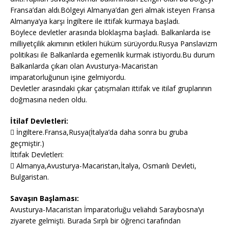
Fransa’dan aldı.Bölgeyi Almanya’dan geri almak isteyen Fransa
Almanya’ya karşı İngiltere ile ittifak kurmaya başladı.
Böylece devletler arasında bloklaşma başladı. Balkanlarda ise
milliyetçilik akımının etkileri hüküm sürüyordu.Rusya Panslavizm
politikası ile Balkanlarda egemenlik kurmak istiyordu.Bu durum
Balkanlarda çıkarı olan Avusturya-Macaristan
imparatorluğunun işine gelmiyordu.
Devletler arasındaki çıkar çatışmaları ittifak ve itilaf gruplarının
doğmasına neden oldu.
İtilaf Devletleri:
 İngiltere.Fransa,Rusya(İtalya’da daha sonra bu gruba
geçmiştir.)
İttifak Devletleri:
 Almanya,Avusturya-Macaristan,İtalya, Osmanlı Devleti,
Bulgaristan.
Savaşın Başlaması:
Avusturya-Macaristan İmparatorluğu veliahdı Saraybosna’yı
ziyarete gelmişti. Burada Sırplı bir öğrenci tarafından