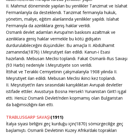
II. Mahmut döneminde yapılan bu yenilikler Tanzimat ve Islahat
Fermanlarıyla da desteklendi. Tanzimat fermanıyla hukuk,
yönetim, maliye, eğitim alanlarında yenilikler yapıldı. Islahat
Fermanıyla da azınlıklara geniş haklar verildi.
Osmanlı devlet adamları Avrupa’nın baskısını azaltmak ve
azınlıklara geniş haklar vermekle bu kötü gidişatın
durdurulabileceğini düşündüler. Bu amaçla II. Abdülhamit
zamanında(1876) I.Meşrutiyet ilan edildi. Kanun-i Esasi
hazırlandı. Mebusan Meclisi toplandı. Fakat Osmanlı-Rus Savaşı
(93 Harbi) nedeniyle I.Meşrutiyete son verildi.
İttihat ve Terakki Cemiyetinin çalışmalarıyla 1908 yılında II.
Meşrutiyet ilan edildi. Mebusan Meclisi ikinci kez toplandı.
II. Meşrutiyet’in ilanı sırasındaki karışıklıktan Avrupalı devletler
istifade ettiler. Avusturya Bosna Hersek’i Yunanistan Girit’i işgal
etti. Henüz Osmanlı Devleti’nden kopmamış olan Bulgaristan
da bağımsızlığını ilan etti.
TRABLUSGARP SAVAŞI
(1911)
İtalya siyasi birliğini geç kurduğu için(1870) sömürgeciliğe geç
başlamıştı. Osmanlı Devletinin Kuzey Afrika’daki toprakları