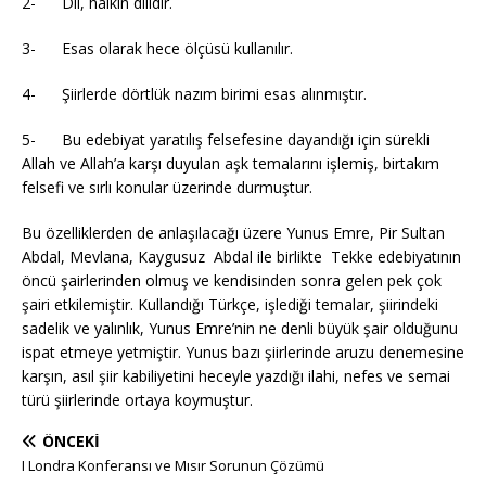
2- Dil, halkın dilidir.
3- Esas olarak hece ölçüsü kullanılır.
4- Şiirlerde dörtlük nazım birimi esas alınmıştır.
5- Bu edebiyat yaratılış felsefesine dayandığı için sürekli
Allah ve Allah’a karşı duyulan aşk temalarını işlemiş, birtakım
felsefi ve sırlı konular üzerinde durmuştur.
Bu özelliklerden de anlaşılacağı üzere Yunus Emre, Pir Sultan
Abdal, Mevlana, Kaygusuz Abdal ile birlikte Tekke edebiyatının
öncü şairlerinden olmuş ve kendisinden sonra gelen pek çok
şairi etkilemiştir. Kullandığı Türkçe, işlediği temalar, şiirindeki
sadelik ve yalınlık, Yunus Emre’nin ne denli büyük şair olduğunu
ispat etmeye yetmiştir. Yunus bazı şiirlerinde aruzu denemesine
karşın, asıl şiir kabiliyetini heceyle yazdığı ilahi, nefes ve semai
türü şiirlerinde ortaya koymuştur.
ÖNCEKI
I Londra Konferansı ve Mısır Sorunun Çözümü