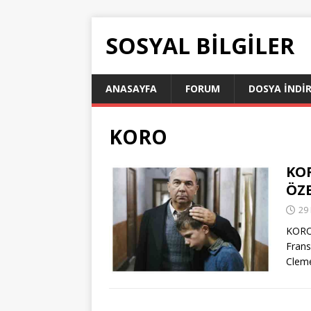
SOSYAL BILGILER
ANASAYFA
FORUM
DOSYA İNDI
KORO
KOR
ÖZ
29
KORO
Frans
Cleme