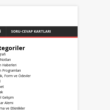
İ
SORU-CEVAP KARTLARI
tegoriler
rafi
Notları
m Haberleri
m Programları
lik, Form ve Ödevler
l
net
ak
el Gelişim
lar Alemi
ma ve Etkinlikler