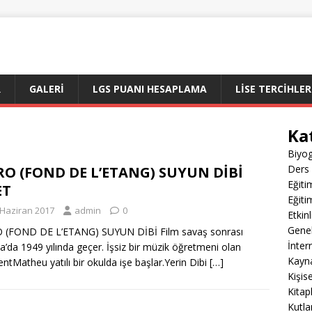
R
GALERI
LGS PUANI HESAPLAMA
LİSE TERCİHLER
Ka
Biyog
Ders 
O (FOND DE L’ETANG) SUYUN DİBİ
Eğiti
ET
Eğiti
 Haziran 2017
admin
0
Etkin
Gene
 (FOND DE L’ETANG) SUYUN DİBİ Film savaş sonrası
İnter
a’da 1949 yılında geçer. İşsiz bir müzik öğretmeni olan
Kayn
ntMatheu yatılı bir okulda işe başlar.Yerin Dibi
[…]
Kişis
Kitap
Kutla