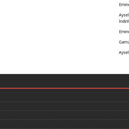
Emine
Aysel
İndir
Emine
Gamz
Aysel