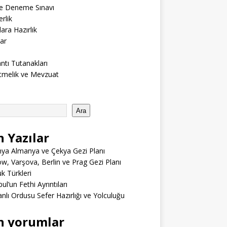
ne Deneme Sınavı
rlik
lara Hazırlık
ar
ntı Tutanakları
tmelik ve Mevzuat
Ara
n Yazılar
ya Almanya ve Çekya Gezi Planı
w, Varşova, Berlin ve Prag Gezi Planı
 Türkleri
ul’un Fethi Ayrıntıları
lı Ordusu Sefer Hazırlığı ve Yolculuğu
n yorumlar