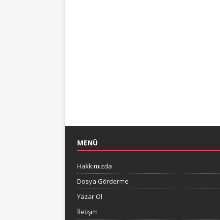
MENÜ
Hakkımızda
Dosya Görderme
Yazar Ol
İletişim