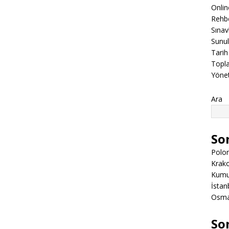
Onli
Rehbe
Sınav
Sunul
Tarih
Topla
Yöne
Ara
So
Polon
Krako
Kumuk
İstanb
Osman
So