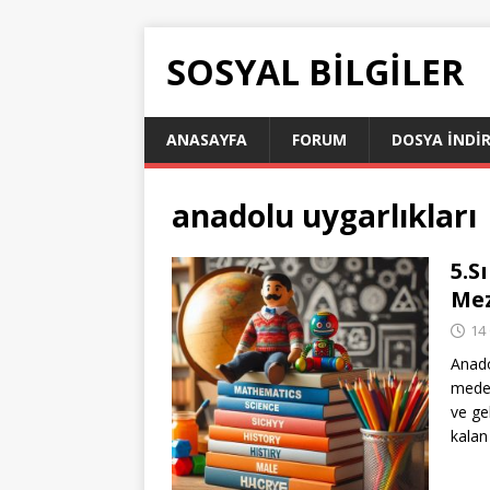
SOSYAL BILGILER
ANASAYFA
FORUM
DOSYA İNDI
anadolu uygarlıkları
5.S
Mez
14
Anado
meden
ve ge
kalan