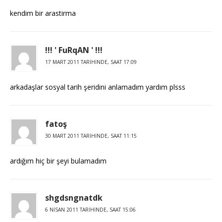
kendim bir arastirma
!!! ' FuRqAN ' !!!
17 MART 2011 TARIHINDE, SAAT 17:09
arkadaşlar sosyal tarih şeridini anlamadım yardım plsss
fatoş
30 MART 2011 TARIHINDE, SAAT 11:15
ardığım hiç bir şeyi bulamadım
shgdsngnatdk
6 NISAN 2011 TARIHINDE, SAAT 15:06