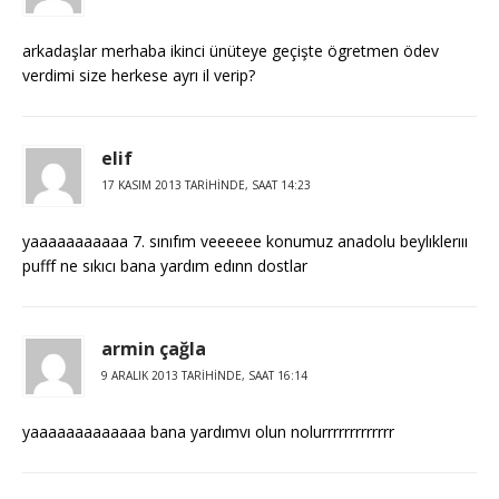
arkadaşlar merhaba ikinci ünüteye geçişte ögretmen ödev
verdimi size herkese ayrı il verip?
elif
17 KASIM 2013 TARIHINDE, SAAT 14:23
yaaaaaaaaaaa 7. sınıfım veeeeee konumuz anadolu beylıklerııı
pufff ne sıkıcı bana yardım edınn dostlar
armin çağla
9 ARALIK 2013 TARIHINDE, SAAT 16:14
yaaaaaaaaaaaaa bana yardımvı olun nolurrrrrrrrrrrrr