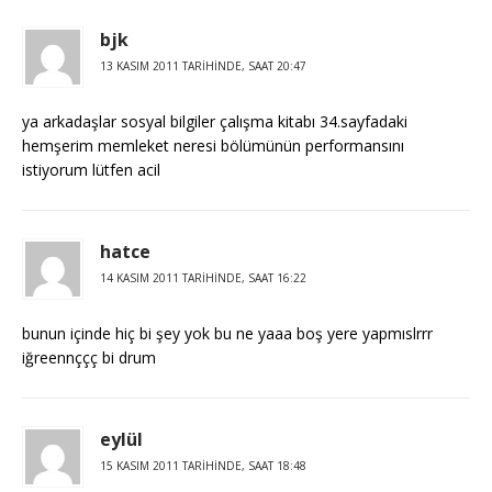
bjk
13 KASIM 2011 TARIHINDE, SAAT 20:47
ya arkadaşlar sosyal bilgiler çalışma kitabı 34.sayfadaki
hemşerim memleket neresi bölümünün performansını
istiyorum lütfen acil
hatce
14 KASIM 2011 TARIHINDE, SAAT 16:22
bunun içinde hiç bi şey yok bu ne yaaa boş yere yapmıslrrr
iğreennççç bi drum
eylül
15 KASIM 2011 TARIHINDE, SAAT 18:48