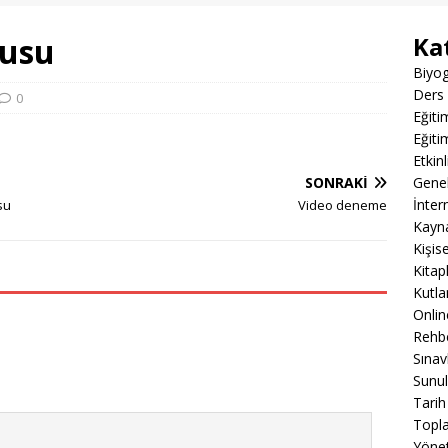
nusu
Ka
Biyog
Ders 
0
Eğiti
Eğiti
Etkin
SONRAKI
Gene
İnter
su
Video deneme
Kayn
Kişis
Kitap
Kutla
Onli
Rehbe
Sınav
Sunul
Tarih
Topla
Yöne