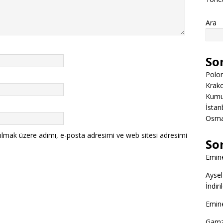
Ara
So
Polon
Krako
Kumuk
İstanb
Osman
ılmak üzere adımı, e-posta adresimi ve web sitesi adresimi
So
Emine
Aysel
İndir
Emine
Gamz