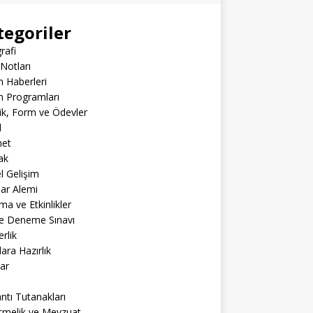
tegoriler
rafi
Notları
m Haberleri
m Programları
lik, Form ve Ödevler
l
net
ak
el Gelişim
lar Alemi
ma ve Etkinlikler
ne Deneme Sınavı
rlik
lara Hazırlık
ar
ntı Tutanakları
tmelik ve Mevzuat