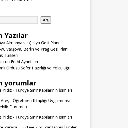
Ara
n Yazılar
ya Almanya ve Çekya Gezi Planı
w, Varşova, Berlin ve Prag Gezi Planı
 Türkleri
ul’un Fethi Ayrıntıları
lı Ordusu Sefer Hazırlığı ve Yolculuğu
n yorumlar
 Yıldız
-
Türkiye Sınır Kapılarının İsimleri
 Ateş
-
Öğretmen Kitaplığı Uygulaması
ilebilir Durumda
 Yıldız
-
Türkiye Sınır Kapılarının İsimleri
e Karaca
-
Türkiye Sınır Kapılarının İsimleri