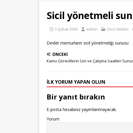
Sicil yönetmeli su
5 Şubat 2009
admin
Ders Notları
Devlet memurların sicil yönetmeliği sunusu
ÖNCEKI
Kamu Görevlilerin İzin ve Çalışma Saatleri Sunu
İLK YORUM YAPAN OLUN
Bir yanıt bırakın
E-posta hesabınız yayımlanmayacak.
Yorum