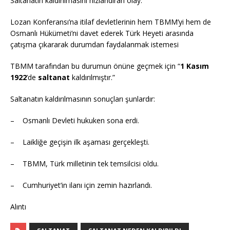
Saltanatın kaldırılmasını hızlandıran olay:
Lozan Konferansı’na itilaf devletlerinin hem TBMM’yi hem de
Osmanlı Hükümeti’ni davet ederek Türk Heyeti arasında
çatışma çıkararak durumdan faydalanmak istemesi
TBMM tarafından bu durumun önüne geçmek için “
1 Kasım
1922
’de
saltanat
kaldırılmıştır.”
Saltanatın kaldırılmasının sonuçları şunlardır:
– Osmanlı Devleti hukuken sona erdi.
– Laikliğe geçişin ilk aşaması gerçekleşti.
– TBMM, Türk milletinin tek temsilcisi oldu.
– Cumhuriyet’in ilanı için zemin hazırlandı.
Alıntı