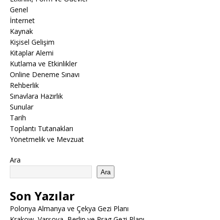
Genel
İnternet
Kaynak
Kişisel Gelişim
Kitaplar Alemi
Kutlama ve Etkinlikler
Online Deneme Sınavı
Rehberlik
Sınavlara Hazırlık
Sunular
Tarih
Toplantı Tutanakları
Yönetmelik ve Mevzuat
Ara
Ara
Son Yazılar
Polonya Almanya ve Çekya Gezi Planı
Krakow, Varşova, Berlin ve Prag Gezi Planı